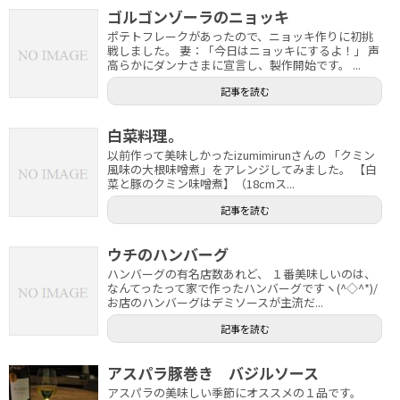
ゴルゴンゾーラのニョッキ
ポテトフレークがあったので、ニョッキ作りに初挑
戦しました。 妻：「今日はニョッキにするよ！」 声
高らかにダンナさまに宣言し、製作開始です。 ...
記事を読む
白菜料理。
以前作って美味しかったizumimirunさんの 「クミン
風味の大根味噌煮」をアレンジしてみました。 【白
菜と豚のクミン味噌煮】（18cmス...
記事を読む
ウチのハンバーグ
ハンバーグの有名店数あれど、 １番美味しいのは、
なんてったって家で作ったハンバーグですヽ(^◇^*)/
お店のハンバーグはデミソースが主流だ...
記事を読む
アスパラ豚巻き バジルソース
アスパラの美味しい季節にオススメの１品です。