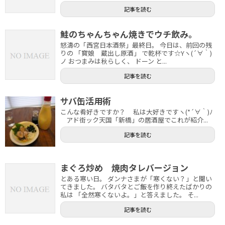
記事を読む
鮭のちゃんちゃん焼きでウチ飲み。
怒濤の「西宮日本酒祭」最終日。 今日は、前回の残
りの 「寳娘 蔵出し原酒」 で乾杯です☆Yヽ(´∀｀)
ノ おつまみは秋らしく、 ドーン と...
記事を読む
サバ缶活用術
こんな肴好きですか？ 私は大好きですヽ(*´∀｀)ﾉ
アド街ック天国「新橋」の居酒屋でこれが紹介...
記事を読む
まぐろ炒め 焼肉タレバージョン
とある寒い日。 ダンナさまが「寒くない？」と聞い
てきました。 バタバタとご飯を作り終えたばかりの
私は 「全然寒くないよ。」と答えました。 そ...
記事を読む