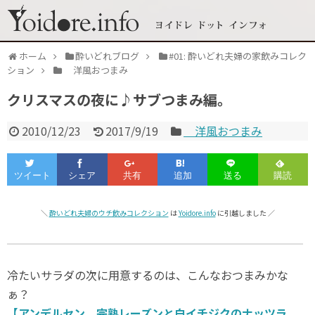
ホーム
酔いどれブログ
#01: 酔いどれ夫婦の家飲みコレク
ション
洋風おつまみ
クリスマスの夜に♪サブつまみ編。
2010/12/23
2017/9/19
洋風おつまみ
＼
酔いどれ夫婦のウチ飲みコレクション
は
Yoidore.info
に引越しました ／
冷たいサラダの次に用意するのは、こんなおつまみかな
ぁ？
【アンデルセン 完熟レーズンと白イチジクのナッツラ