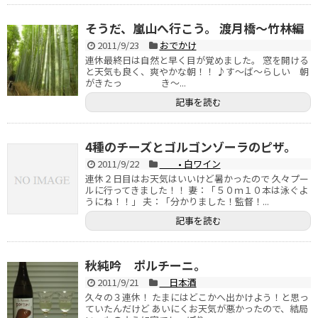
そうだ、嵐山へ行こう。 渡月橋～竹林編
2011/9/23
おでかけ
連休最終日は自然と早く目が覚めました。 窓を開ける
と天気も良く、爽やかな朝！！ ♪す～ば～らしい 朝
がきたっ き～...
記事を読む
4種のチーズとゴルゴンゾーラのピザ。
2011/9/22
• 白ワイン
連休２日目はお天気はいいけど暑かったので 久々プー
ルに行ってきました！！ 妻：「５０ｍ１０本は泳ぐよ
うにね！！」 夫：「分かりました！監督！...
記事を読む
秋純吟 ポルチーニ。
2011/9/21
日本酒
久々の３連休！ たまにはどこかへ出かけよう！と思っ
ていたんだけど あいにくお天気が悪かったので、結局