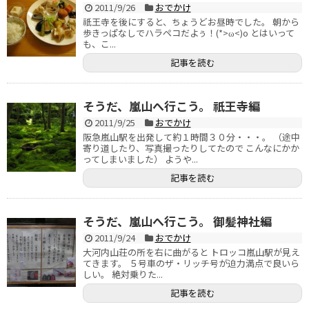
2011/9/26
おでかけ
祇王寺を後にすると、ちょうどお昼時でした。 朝から
歩きっぱなしでハラペコだよぅ！(*>ω<)o とはいって
も、こ...
記事を読む
そうだ、嵐山へ行こう。 祇王寺編
2011/9/25
おでかけ
阪急嵐山駅を出発して約１時間３０分・・・。 （途中
寄り道したり、写真撮ったりしてたので こんなにかか
ってしまいました） ようや...
記事を読む
そうだ、嵐山へ行こう。 御髪神社編
2011/9/24
おでかけ
大河内山荘の所を右に曲がると トロッコ嵐山駅が見え
てきます。 ５号車のザ・リッチ号が迫力満点で良いら
しい。 絶対乗りた...
記事を読む