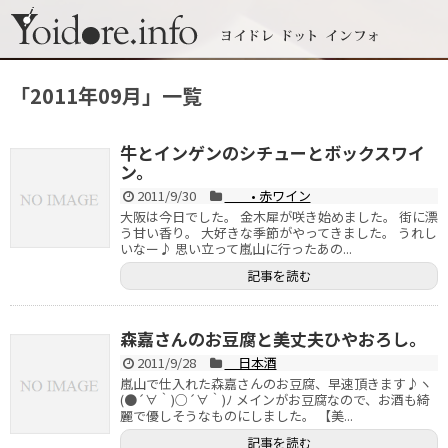
「
2011年09月
」
一覧
牛とインゲンのシチューとボックスワイ
ン。
2011/9/30
• 赤ワイン
大阪は今日でした。 金木犀が咲き始めました。 街に漂
う甘い香り。 大好きな季節がやってきました。 うれし
いなー♪ 思い立って嵐山に行ったあの...
記事を読む
森嘉さんのお豆腐と美丈夫ひやおろし。
2011/9/28
日本酒
嵐山で仕入れた森嘉さんのお豆腐、早速頂きます♪ヽ
(●´∀｀)○´∀｀)ﾉ メインがお豆腐なので、お酒も綺
麗で優しそうなものにしました。 【美...
記事を読む