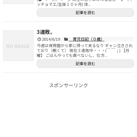
ッチョマエ/生後１０ヶ月) 体...
記事を読む
3連敗。
2014/6/19
育児日記（０歳）
今週は保育園から家に帰って来るなり ギャン泣きされ
ており（眠くて） 現在３連敗中・・・(￣ ￣；) 【月
曜】 ごはんやっても食べないし、仕方...
記事を読む
スポンサーリンク