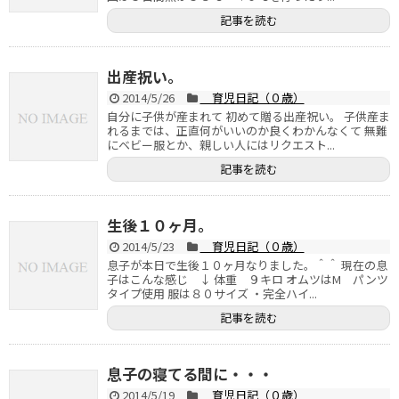
記事を読む
出産祝い。
2014/5/26
育児日記（０歳）
自分に子供が産まれて 初めて贈る出産祝い。 子供産ま
れるまでは、正直何がいいのか良くわかんなくて 無難
にベビー服とか、親しい人にはリクエスト...
記事を読む
生後１０ヶ月。
2014/5/23
育児日記（０歳）
息子が本日で生後１０ヶ月なりました。＾＾ 現在の息
子はこんな感じ ↓ 体重 ９キロ オムツはM パンツ
タイプ使用 服は８０サイズ ・完全ハイ...
記事を読む
息子の寝てる間に・・・
2014/5/19
育児日記（０歳）