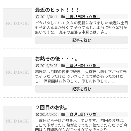
最近のヒット！！！
2014/6/11
育児日記（０歳）
バタバタしていて 久々の更新になりました 最近は土日
も予定入る事が多くて そうすると、本当にもう余裕が
無いですな。 息子の風邪＆中耳炎は、完...
記事を読む
お熱その後・・・。
2014/5/29
育児日記（０歳）
結局熱は月曜の夜まで続き、 火曜日は熱も下がって元
気そうだったけど ついさっきまで熱があったわけだ
し、 保育園はお休みして、母もお休みして、...
記事を読む
２回目のお熱。
2014/5/26
育児日記（０歳）
土曜日から子供が熱を出しています。 前回のお熱は、
１日で下がったし 熱があっても元気だったんだけど 今
回は３日間熱が３８℃～４０℃を行ったり...