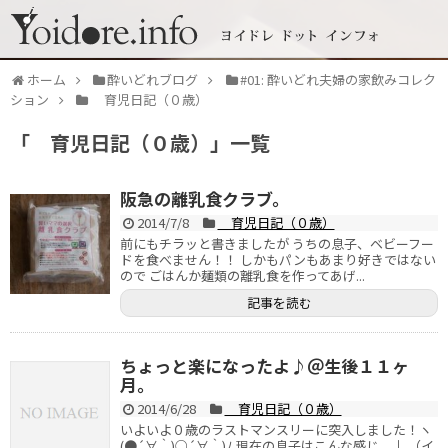
ホーム
酔いどれブログ
#01: 酔いどれ夫婦の家飲みコレク
ション
育児日記（０歳）
「
育児日記（０歳）
」
一覧
阪急の離乳食クラブ。
2014/7/8
育児日記（０歳）
前にもチラッと書きましたが うちの息子、ベビーフー
ドを食べません！！ しかもパンもあまり好きではない
ので ごはんか麺類の離乳食を作ってあげ...
記事を読む
ちょっと楽になったよ♪＠生後１１ヶ
月。
2014/6/28
育児日記（０歳）
いよいよ０歳のラストマンスリーに突入しました！ヽ
(●´∀｀)○´∀｀)ﾉ 現在の息子はこんな感じ ↓ （イ