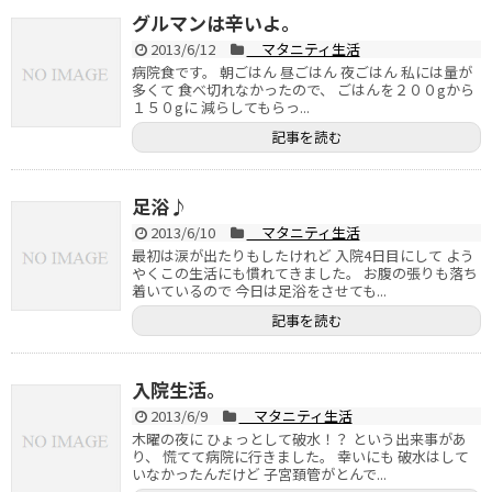
グルマンは辛いよ。
2013/6/12
マタニティ生活
病院食です。 朝ごはん 昼ごはん 夜ごはん 私には量が
多くて 食べ切れなかったので、 ごはんを２００gから
１５０gに 減らしてもらっ...
記事を読む
足浴♪
2013/6/10
マタニティ生活
最初は涙が出たりもしたけれど 入院4日目にして よう
やくこの生活にも慣れてきました。 お腹の張りも落ち
着いているので 今日は足浴をさせても...
記事を読む
入院生活。
2013/6/9
マタニティ生活
木曜の夜に ひょっとして破水！？ という出来事があ
り、 慌てて病院に行きました。 幸いにも 破水はして
いなかったんだけど 子宮頚管がとんで...