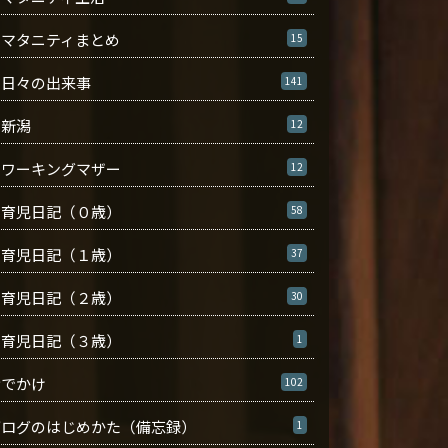
マタニティまとめ
15
日々の出来事
141
新潟
12
ワーキングマザー
12
育児日記（０歳）
58
育児日記（１歳）
37
育児日記（２歳）
30
育児日記（３歳）
1
おでかけ
102
ブログのはじめかた（備忘録）
1