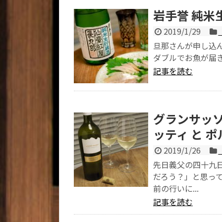
岩手誉 純米
2019/1/29
旦那さんが申し込
ダブルでお魚が届き
記事を読む
グランサッソ
ッティ と 
2019/1/26
先日義父の四十九
だろう？」と思っ
前の行いに...
記事を読む