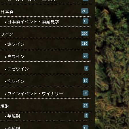
日本酒
216
• 日本酒イベント・酒蔵見学
15
ワイン
230
• 赤ワイン
110
• 白ワイン
75
• ロゼワイン
2
• 泡ワイン
12
• ワインイベント・ワイナリー
30
焼酎
27
• 芋焼酎
9
• 麦焼酎
12