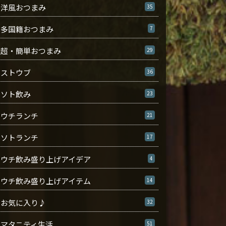
洋風おつまみ
35
多国籍おつまみ
7
超・簡単おつまみ
29
ストウブ
36
ソト飲み
23
ウチランチ
21
ソトランチ
17
ウチ飲み盛り上げアイデア
4
ウチ飲み盛り上げアイテム
14
お気に入り♪
32
マタニティ生活
51