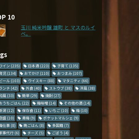
OP 10
玉川 純米吟醸 雄町 と マスのルイ
ベ。
ags
ワイン
(235)
日本酒
(223)
子育て
(135)
育児
(134)
おでかけ
(110)
おつまみ
(107)
ビール
(103)
ウイスキー
(88)
マタニティ
(66)
ランチ
(42)
外食
(40)
ストウブ
(38)
洋風
(38)
和風
(33)
簡単
(29)
焼酎
(27)
おうちごはん
(22)
梅味噌
(14)
その他の酒
(14)
新潟
(12)
保存食
(11)
いちご
(10)
梅
(10)
泡盛
(10)
青梅
(9)
ポケットマルシェ
(9)
梅仕事
(8)
晩ごはん
(8)
多国籍
(7)
家事代行
(6)
チーズ
(5)
ごぼう
(4)