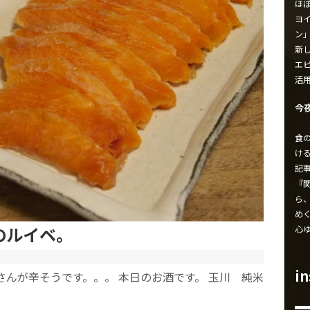
ほ
ヨイ
ン
新し
エ
活
今
食
け
記
『
ら
め
スのルイベ。
心
i
さんが辛そうです。。。 本日のお酒です。 玉川 純米