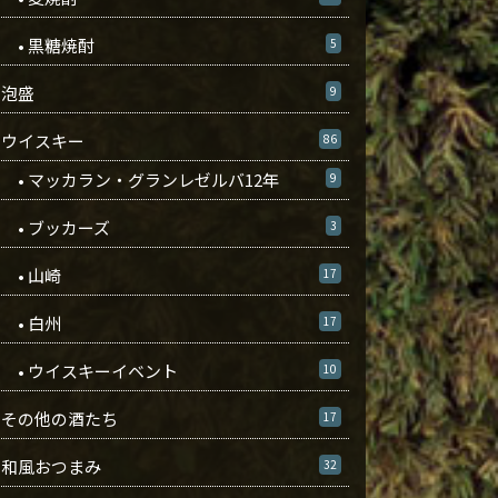
• 黒糖焼酎
5
泡盛
9
ウイスキー
86
• マッカラン・グランレゼルバ12年
9
• ブッカーズ
3
• 山崎
17
• 白州
17
• ウイスキーイベント
10
その他の酒たち
17
和風おつまみ
32