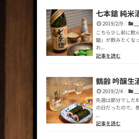
七本鎗 純米
2019/2/9
こちら少し前に飲ん
鎗」が飲みたくな
お...
記事を読む
鶴齢 吟醸生
2019/2/4
先週は節分でした
の日だったので、巻
...
記事を読む