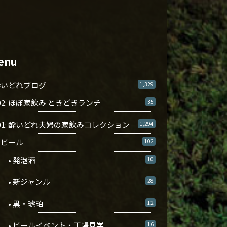
enu
酔いどれブログ
1,329
02: ほぼ家飲み ときどきランチ
35
01: 酔いどれ夫婦の家飲みコレクション
1,294
ビール
102
• 発泡酒
10
• 新ジャンル
28
• 黒・琥珀
12
• ビールイベント・工場見学
16