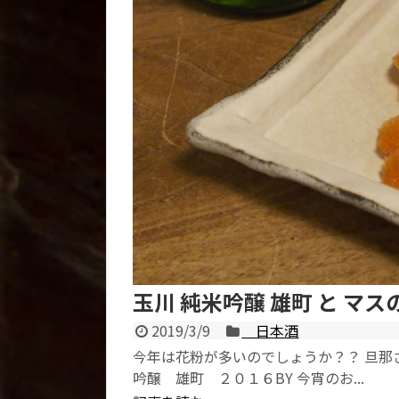
玉川 純米吟醸 雄町 と マ
2019/3/9
日本酒
今年は花粉が多いのでしょうか？？ 旦那
吟醸 雄町 ２０１６BY 今宵のお...