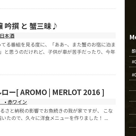
 吟撰 と 蟹三昧♪
日本酒
M
ってる番組を見る度に、「ああ~、また蟹のお宿に泊ま
~」と思うのだけれど、子供が車が苦手だったり、今年
#
#
[ AROMO | MERLOT 2016 ]
• 赤ワイン
ふるさと納税の影響でお魚続きの我が家ですが、 こな
いたので、久々に洋食メニューを作りました！ ...