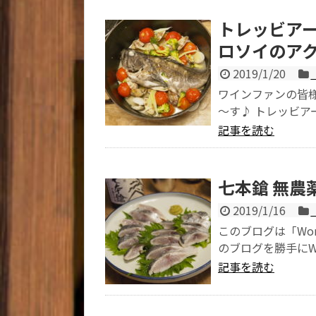
トレッビアー
ロソイのア
2019/1/20
ワインファンの皆
～す♪ トレッビアーノ
記事を読む
七本鎗 無農
2019/1/16
このブログは「Wo
のブログを勝手にWo
記事を読む