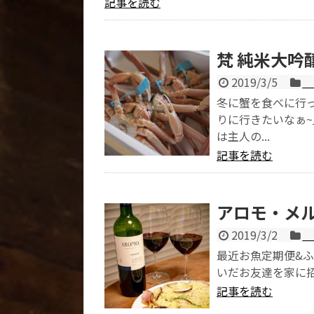
記事を読む
梵 純米大吟醸
2019/3/5
冬に蟹を食べに行
りに行きたいなぁ
は主人の...
記事を読む
アロモ・メルロー
2019/3/2
最近お魚定期便&
いだお友達を家に招
記事を読む