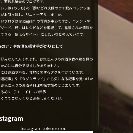
ぼ、家飲み風景のブログです。
ドレ嫁 (のっち) の「酔いどれ夫婦のウチ飲みコレクショ
」がお引っ越し、リニューアルしました。
いブログは Instagram の写真が中心ですが、コメントや
ピソード、時にはレシピなどを追記して、蓄積された情報を
用できる「使えるサイト」 にしたいなと考えています。
夜のアテやお酒を探す手がかりとして ──
の好みなんて人それぞれ。お気に入りのお酒や食べ物を見つ
るためには自分で探すしかありません。
事にはお酒や料理、食材に関するタグを付けています。
関連記事』や『タグクラウド』から気になる記事を見つけた
、お気に入りのお酒や料理を探す旅のはじまりです。
くるめく（?!）ヨイドレの世界
ゆくまでごゆっくりとお楽しみください。
nstagram
Instagram token error.