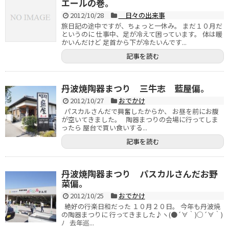
エールの巻。
2012/10/28
日々の出来事
旅日記の途中ですが、ちょっと一休み。 まだ１０月だ
というのに 仕事中、足が冷えて困っています。 体は暖
かいんだけど 足首から下が冷たいんです...
記事を読む
丹波焼陶器まつり 三牛志 藍屋偏。
2012/10/27
おでかけ
パスカルさんだで興奮したからか、 お昼を前にお腹
が空いてきました。 陶器まつりの会場に行ってしま
ったら 屋台で買い食いする...
記事を読む
丹波焼陶器まつり パスカルさんだお野
菜偏。
2012/10/25
おでかけ
絶好の行楽日和だった １０月２０日。 今年も丹波焼
の陶器まつりに 行ってきました♪ヽ(●´∀｀)○´∀｀)
ﾉ 去年巡...