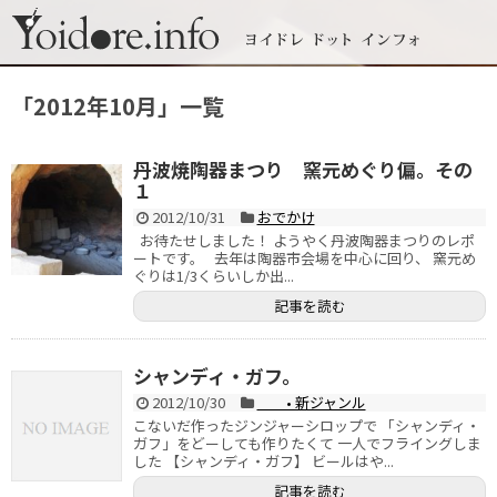
「
2012年10月
」
一覧
丹波焼陶器まつり 窯元めぐり偏。その
１
2012/10/31
おでかけ
お待たせしました！ ようやく丹波陶器まつりのレポ
ートです。 去年は陶器市会場を中心に回り、 窯元め
ぐりは1/3くらいしか出...
記事を読む
シャンディ・ガフ。
2012/10/30
• 新ジャンル
こないだ作ったジンジャーシロップで 「シャンディ・
ガフ」をどーしても作りたくて 一人でフライングしま
した 【シャンディ・ガフ】 ビールはや...
記事を読む