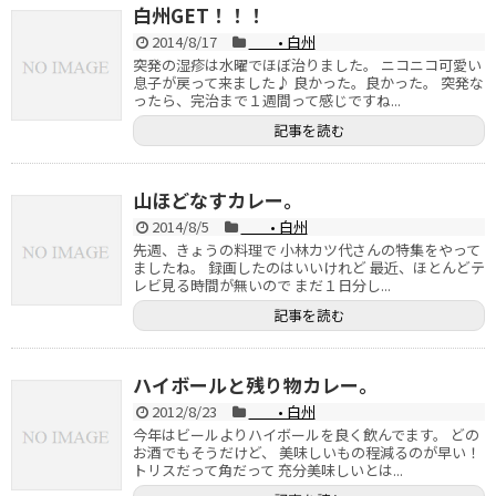
白州GET！！！
2014/8/17
• 白州
突発の湿疹は水曜でほぼ治りました。 ニコニコ可愛い
息子が戻って来ました♪ 良かった。良かった。 突発な
ったら、完治まで１週間って感じですね...
記事を読む
山ほどなすカレー。
2014/8/5
• 白州
先週、きょうの料理で 小林カツ代さんの特集をやって
ましたね。 録画したのはいいけれど 最近、ほとんどテ
レビ見る時間が無いので まだ１日分し...
記事を読む
ハイボールと残り物カレー。
2012/8/23
• 白州
今年はビールよりハイボールを良く飲んでます。 どの
お酒でもそうだけど、 美味しいもの程減るのが早い！
トリスだって角だって 充分美味しいとは...