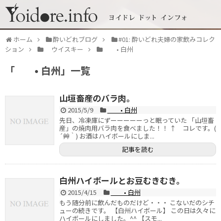
ホーム
酔いどれブログ
#01: 酔いどれ夫婦の家飲みコレク
ション
ウイスキー
• 白州
「
• 白州
」
一覧
山垣畜産のバラ肉。
2015/5/9
• 白州
先日、冷凍庫にずーーーーーっと眠っていた 「山垣畜
産」の焼肉用バラ肉を食べました！！ ↑ コレです。(
´艸｀) お酒はハイボールにしま...
記事を読む
白州ハイボールとお豆むきむき。
2015/4/15
• 白州
もう随分前に飲んだものだけど・・・ こないだのシチ
ューの続きです。 【白州ハイボール】 この日は久々に
ハイボールにしました。^^ 【スモ...