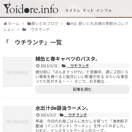
ホーム
酔いどれブログ
#01: 酔いどれ夫婦の家飲みコレク
ション
ウチランチ
「
ウチランチ
」
一覧
鯖缶と春キャベツのパスタ。
2013/3/21
ウチランチ
随分前に「ほんまでっかTV」で 妊娠中、週に２回くら
い青魚を食べると胎児にいい影響がある みたいな事言
ってた気がする・・・ そこで、お手軽な...
記事を読む
水出汁de醤油ラーメン。
2013/3/2
ウチランチ
早速、今日のお昼ごはんに水だしを使って 「海老餃子
醤油（インスタント）ラーメン」 を作ってみました。
けれど、インスタントラーメンのスープ...