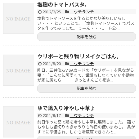
塩麹のトマトパスタ。
2012/2/25
ウチランチ
塩麹でトマトソースを作るとかなり美味しいらし
い・・・ ということで、「塩麹トマトソース」でパス
タを作ってみました。 うーん・・・。（-公-...
記事を読む
ウリボーと残り物リメイクごはん。
2011/8/20
ウチランチ
昨日、三井住友VISAカードの「ウリボー」を見ながら
妻：「こんなに可愛くて、世話もしなくていい小動物
が家に居たら きっとすんごく癒さ...
記事を読む
ゆで鶏入り冷やし中華♪
2011/8/17
ウチランチ
前日作った茹で鶏を冷やし中華に展開しました。 茹で
もやしも細切りのきゅうりも昨日の使いまわし。 具が
すでに準備され、しかも冷蔵庫できちんと...