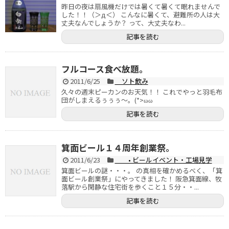
昨日の夜は扇風機だけでは暑くて暑くて眠れませんで
した！！（＞д＜） こんなに暑くて、避難所の人は大
丈夫なんでしょうか？ って、大丈夫なわ...
記事を読む
フルコース食べ放題。
2011/6/25
ソト飲み
久々の週末ピーカンのお天気！！ これでやっと羽毛布
団がしまえるぅぅぅ～。(*>ωω
記事を読む
箕面ビール１４周年創業祭。
2011/6/23
• ビールイベント・工場見学
箕面ビールの謎・・・。 の真相を確かめるべく、「箕
面ビール創業祭」にやってきました！ 阪急箕面線、牧
落駅から閑静な住宅街を歩くこと１５分・・...
記事を読む