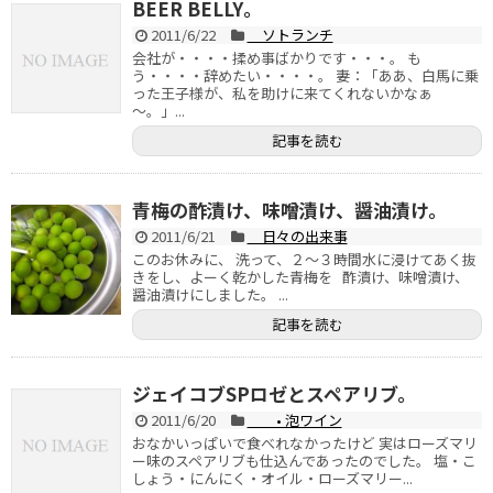
BEER BELLY。
2011/6/22
ソトランチ
会社が・・・・揉め事ばかりです・・・。 も
う・・・・辞めたい・・・・。 妻：「ああ、白馬に乗
った王子様が、私を助けに来てくれないかなぁ
～。」...
記事を読む
青梅の酢漬け、味噌漬け、醤油漬け。
2011/6/21
日々の出来事
このお休みに、 洗って、２～３時間水に浸けてあく抜
きをし、よーく乾かした青梅を 酢漬け、味噌漬け、
醤油漬けにしました。 ...
記事を読む
ジェイコブSPロゼとスペアリブ。
2011/6/20
• 泡ワイン
おなかいっぱいで食べれなかったけど 実はローズマリ
ー味のスペアリブも仕込んであったのでした。 塩・こ
しょう・にんにく・オイル・ローズマリー...