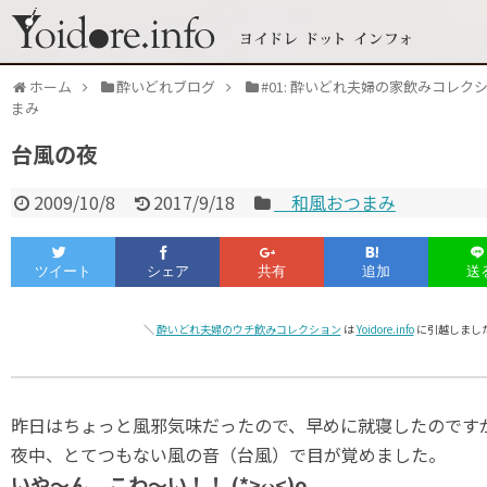
ホーム
酔いどれブログ
#01: 酔いどれ夫婦の家飲みコレク
まみ
台風の夜
2009/10/8
2017/9/18
和風おつまみ
＼
酔いどれ夫婦のウチ飲みコレクション
は
Yoidore.info
に引越しました
昨日はちょっと風邪気味だったので、早めに就寝したのです
夜中、とてつもない風の音（台風）で目が覚めました。
いや～ん。こわ～い！！ (*>ω<)o