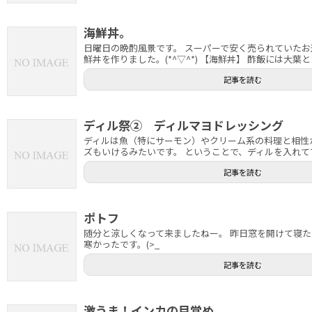
海鮮丼。
日曜日の晩酌風景です。 スーパーで安く売られていた
鮮丼を作りました。(*^▽^*) 【海鮮丼】 酢飯には大葉とい
記事を読む
ディル祭② ディルマヨドレッシング
ディルは魚（特にサーモン）やクリーム系の料理と相性
ズもいけるみたいです。 ということで、ディルを入れてマ
記事を読む
ポトフ
随分と涼しくなって来ましたねー。 昨日窓を開けて寝
寒かったです。(>_
記事を読む
激うま！インカの目覚め