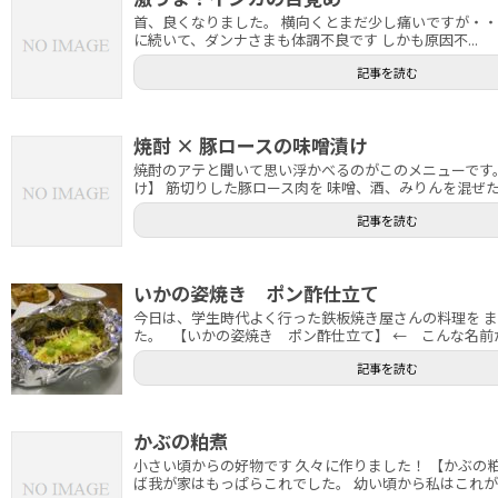
首、良くなりました。 横向くとまだ少し痛いですが・・・(
に続いて、ダンナさまも体調不良です しかも原因不...
記事を読む
焼酎 × 豚ロースの味噌漬け
焼酎のアテと聞いて思い浮かべるのがこのメニューです
け】 筋切りした豚ロース肉を 味噌、酒、みりんを混ぜた味
記事を読む
いかの姿焼き ポン酢仕立て
今日は、学生時代よく行った鉄板焼き屋さんの料理を 
た。 【いかの姿焼き ポン酢仕立て】 ← こんな名前だっ
記事を読む
かぶの粕煮
小さい頃からの好物です 久々に作りました！ 【かぶの
ば我が家はもっぱらこれでした。 幼い頃から私はこれが大