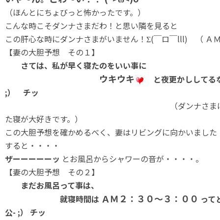
（ほんとにちょびっと怖かったです。）
こんな時こそダンナさまだわ！と思い隣を見ると
この肝心な時にダンナさまがいません！Σ(￣ロ￣lll) （ Ａ
【妻の大胆予想 その１】
さては、私が早く寝たのをいい事に
ウキウキ
と夜更かししてるな
;） チッ
（ダンナさまは夜更かし
た寝が大好きです。）
この大胆予想を確かめるべく、妻はリビングに向かいました
すると・・・・
ザーーーーーッ
とお風呂からシャワーの音が・・・・。
【妻の大胆予想 その２】
まだお風呂って事は、
ＡＭ２：３０～３：００
就寝時間は
って
公- ;） チッ