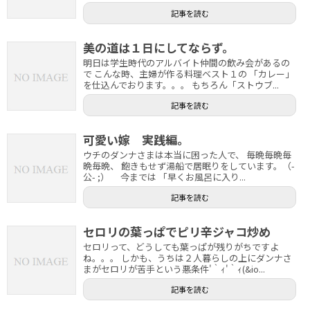
記事を読む
美の道は１日にしてならず。
明日は学生時代のアルバイト仲間の飲み会があるの
で こんな時、主婦が作る料理ベスト１の 「カレー」
を仕込んでおります。。。 もちろん「ストウブ...
記事を読む
可愛い嫁 実践編。
ウチのダンナさまは本当に困った人で、 毎晩毎晩毎
晩毎晩、 飽きもせず湯船で居眠りをしています。（-
公- ;） 今までは 「早くお風呂に入り...
記事を読む
セロリの葉っぱでピリ辛ジャコ炒め
セロリって、どうしても葉っぱが残りがちですよ
ね。。。 しかも、うちは２人暮らしの上にダンナさ
まがセロリが苦手という悪条件'｀ｨ'｀ｨ(&io...
記事を読む