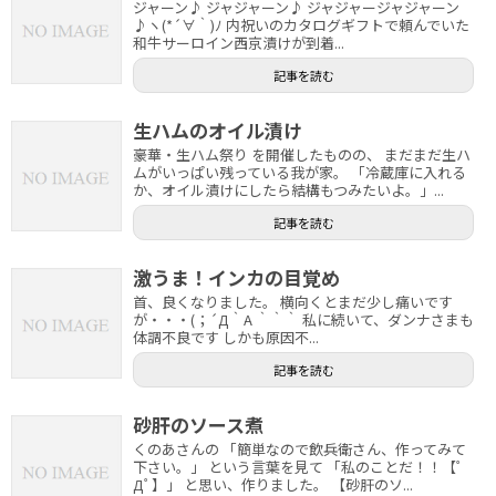
ジャーン♪ ジャジャーン♪ ジャジャージャジャーン
♪ヽ(*´∀｀)ﾉ 内祝いのカタログギフトで頼んでいた
和牛サーロイン西京漬けが到着...
記事を読む
生ハムのオイル漬け
豪華・生ハム祭り を開催したものの、 まだまだ生ハ
ムがいっぱい残っている我が家。 「冷蔵庫に入れる
か、オイル漬けにしたら結構もつみたいよ。」...
記事を読む
激うま！インカの目覚め
首、良くなりました。 横向くとまだ少し痛いです
が・・・(；´Д｀A ｀｀｀ 私に続いて、ダンナさまも
体調不良です しかも原因不...
記事を読む
砂肝のソース煮
くのあさんの 「簡単なので飲兵衛さん、作ってみて
下さい。」 という言葉を見て 「私のことだ！！【ﾟ
Дﾟ】」 と思い、作りました。 【砂肝のソ...