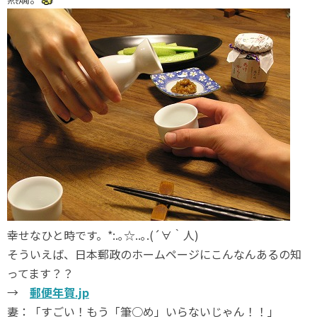
幸せなひと時です。*:.｡☆..｡.(´∀｀人)
そういえば、日本郵政のホームページにこんなんあるの知
ってます？？
→
郵便年賀.jp
妻：「すごい！もう「筆○め」いらないじゃん！！」