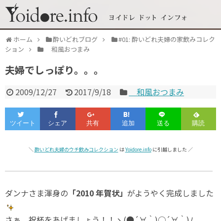
ホーム
酔いどれブログ
#01: 酔いどれ夫婦の家飲みコレク
ション
和風おつまみ
夫婦でしっぽり。。。
2009/12/27
2017/9/18
和風おつまみ
＼
酔いどれ夫婦のウチ飲みコレクション
は
Yoidore.info
に引越しました ／
ダンナさま渾身の
「2010 年賀状」
がようやく完成しました
さぁ、祝杯をあげましょう！！ヽ(●´∀｀)○´∀｀)ﾉ