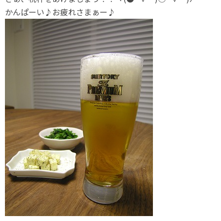
かんぱーい♪お疲れさまぁー♪