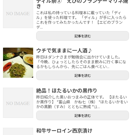
ディル祭③ えびのブランデーマリネ焼
き
これは私の持っている料理本に載っていた「ディ
ル」を使った料理です。 「ディル」が手に入ったら
これを作ってみたかったんです！ 【エビのブラン
デ...
記事を読む
ウチで気ままに一人酒♪
昨日はダンナさまが勉強会に出かけていました。
「今晩、ひょっとしたらそのまま飲みに行く事にな
るかもしらんから、先にごはん食べとい...
記事を読む
絶品！ほたるいかの黒作り
昨日紹介した黒いおつまみの正体です。 【ほたるい
か黒作り】 *富山県 かね七（株） *ほたるいかをい
かの黒腑（すみ）とともに熟成 *\1...
記事を読む
和牛サーロイン西京漬け