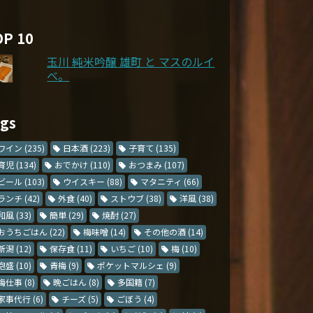
OP 10
玉川 純米吟醸 雄町 と マスのルイ
ベ。
ags
ワイン
(235)
日本酒
(223)
子育て
(135)
育児
(134)
おでかけ
(110)
おつまみ
(107)
ビール
(103)
ウイスキー
(88)
マタニティ
(66)
ランチ
(42)
外食
(40)
ストウブ
(38)
洋風
(38)
和風
(33)
簡単
(29)
焼酎
(27)
おうちごはん
(22)
梅味噌
(14)
その他の酒
(14)
新潟
(12)
保存食
(11)
いちご
(10)
梅
(10)
泡盛
(10)
青梅
(9)
ポケットマルシェ
(9)
梅仕事
(8)
晩ごはん
(8)
多国籍
(7)
家事代行
(6)
チーズ
(5)
ごぼう
(4)