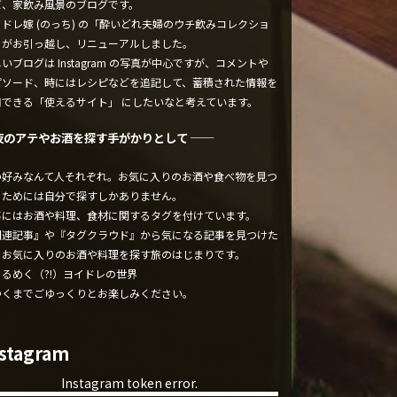
ぼ、家飲み風景のブログです。
ドレ嫁 (のっち) の「酔いどれ夫婦のウチ飲みコレクショ
」がお引っ越し、リニューアルしました。
いブログは Instagram の写真が中心ですが、コメントや
ピソード、時にはレシピなどを追記して、蓄積された情報を
用できる「使えるサイト」 にしたいなと考えています。
夜のアテやお酒を探す手がかりとして ──
の好みなんて人それぞれ。お気に入りのお酒や食べ物を見つ
るためには自分で探すしかありません。
事にはお酒や料理、食材に関するタグを付けています。
関連記事』や『タグクラウド』から気になる記事を見つけた
、お気に入りのお酒や料理を探す旅のはじまりです。
くるめく（?!）ヨイドレの世界
ゆくまでごゆっくりとお楽しみください。
nstagram
Instagram token error.