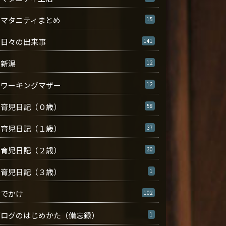
マタニティまとめ
15
日々の出来事
141
新潟
12
ワーキングマザー
12
育児日記（０歳）
58
育児日記（１歳）
37
育児日記（２歳）
30
育児日記（３歳）
1
おでかけ
102
ブログのはじめかた（備忘録）
1