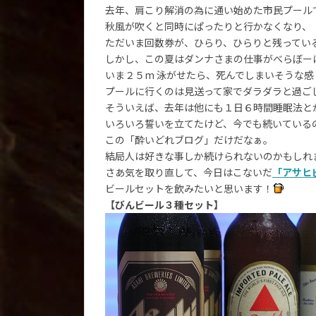
去年、肩こり解消の為に通い始めた市民プール
秋風が吹くと同時にぱったりと行かなくなり、
ただいま回数券が、ひらり、ひらりと残ってい
しかし、この夏はダンナさまの仕事がべらぼー
いま２５m 泳がせたら、死んでしまいそうな感
プールに行くのは見送って家でダラダラと過ご
そういえば、去年は他にも１日６時間睡眠法と
いろいろ誓いを立てたけど、今でも続いている
この「酔いどれブログ」だけだなぁ。
結局人は好きな事しか続けられないのかもしれま
さあ気を取り直して、今日はこないだ
「アサヒ
ビールセットを飲みたいと思います！
【びんビール３種セット】