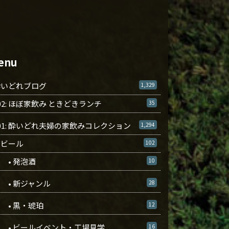
enu
酔いどれブログ
1,329
02: ほぼ家飲み ときどきランチ
35
01: 酔いどれ夫婦の家飲みコレクション
1,294
ビール
102
• 発泡酒
10
• 新ジャンル
28
• 黒・琥珀
12
• ビールイベント・工場見学
16