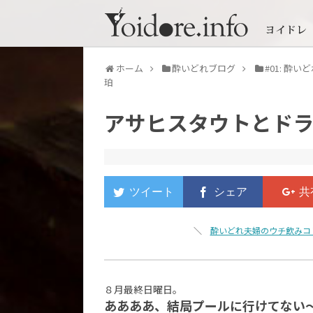
ホーム
酔いどれブログ
#01: 酔
珀
アサヒスタウトとドラ
＼
酔いどれ夫婦のウチ飲みコ
８月最終日曜日。
ああああ、結局プールに行けてない～!!!!! 