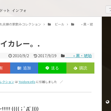
いどれ夫婦の家飲みコレクション
ビール
• 黒・琥
イカレー。.
2010/9/2
2017/9/19
• 黒・琥珀
レクション
は
Yoidore.info
に引越しました ／
((((；ﾟДﾟ))))