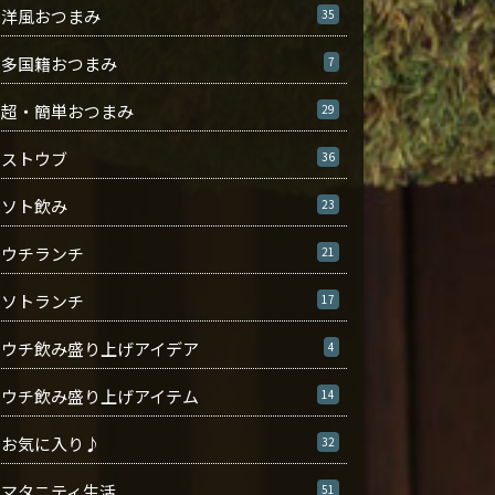
洋風おつまみ
35
多国籍おつまみ
7
超・簡単おつまみ
29
ストウブ
36
ソト飲み
23
ウチランチ
21
ソトランチ
17
ウチ飲み盛り上げアイデア
4
ウチ飲み盛り上げアイテム
14
お気に入り♪
32
マタニティ生活
51