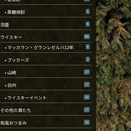
• 黒糖焼酎
5
泡盛
9
ウイスキー
86
• マッカラン・グランレゼルバ12年
9
• ブッカーズ
3
• 山崎
17
• 白州
17
• ウイスキーイベント
10
その他の酒たち
17
和風おつまみ
32