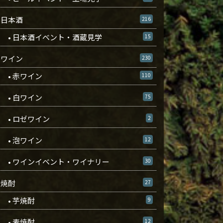
日本酒
216
• 日本酒イベント・酒蔵見学
15
ワイン
230
• 赤ワイン
110
• 白ワイン
75
• ロゼワイン
2
• 泡ワイン
12
• ワインイベント・ワイナリー
30
焼酎
27
• 芋焼酎
9
• 麦焼酎
12