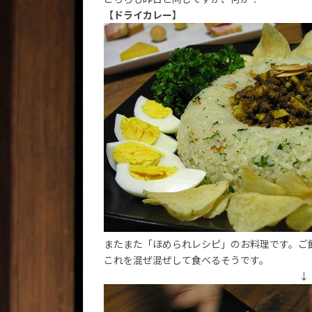
【ドライカレー】
またまた「ほめられレシピ」のお料理です。ご
これを混ぜ混ぜして食べるそうです。
↓