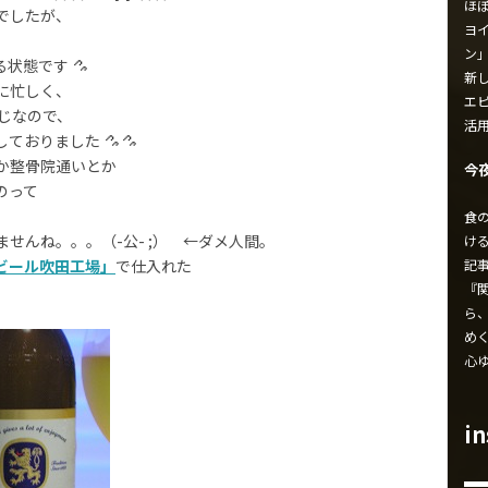
ほ
でしたが、
ヨイ
ン
る状態です
新し
に忙しく、
エ
じなので、
活
しておりました
か整骨院通いとか
今
のって
食
せんね。。。（-公- ;） ←ダメ人間。
け
記
ビール吹田工場」
で仕入れた
『
ら
め
心
i