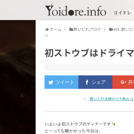
ホーム
酔いどれブログ
#01: 酔
ン
初ストウブはドライ
＼
酔いどれ夫婦のウチ飲みコ
いよいよ初ストウブのディナーです
とーっても暖かかった今日は、