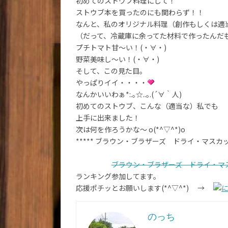
初めてのストウブ料理にして！
ストウブ本を買ったのにも関わらず！！
なんと、私のオリジナル料理（創作もしくは適
（だって、冷蔵庫に余ってた材料で作ったんだ
プチトマト甘～い！(・∀・)
野菜美味し～い！(・∀・)
そして、この見た目。
やっぱりイイ・・・・
なんかいいわぁ*:.｡☆..｡.(´∀｀人)
初めてのストウブ、こんな（適当な）私でも
上手に出来ました！
次は何を作ろうかな～ o(*^▽^*)o
***** ブラウン・ブラザーズ ドライ・マスカット
ブラウン・ブラザーズ ドライ・マス
ランキング参加してます。
応援ポチッとお願いします(*^▽^*) →
のっち