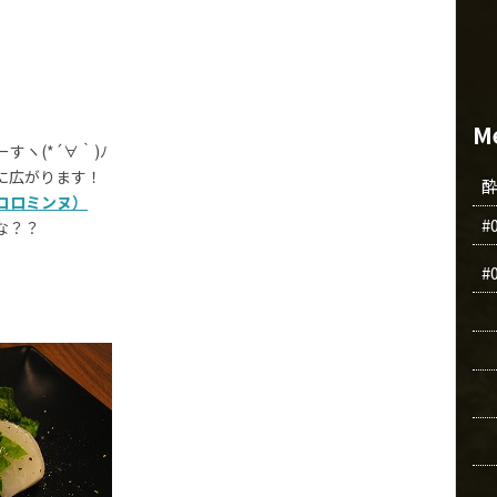
M
ヽ(*´∀｀)ﾉ
に広がります！
レ・コロミンヌ）
#
な？？
#