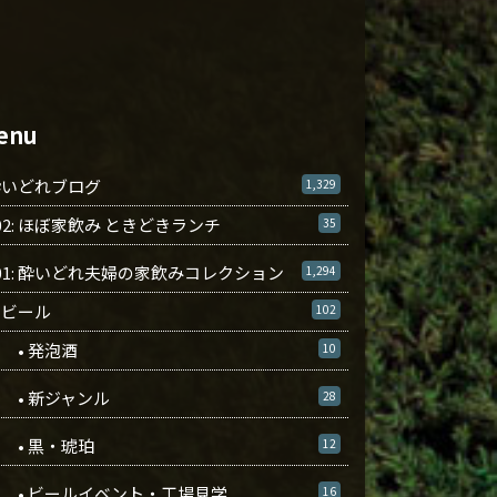
enu
酔いどれブログ
1,329
02: ほぼ家飲み ときどきランチ
35
01: 酔いどれ夫婦の家飲みコレクション
1,294
ビール
102
• 発泡酒
10
• 新ジャンル
28
• 黒・琥珀
12
• ビールイベント・工場見学
16