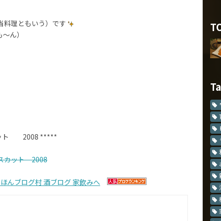
当料理ともいう）です
T
も～ん）
T
 2008 *****
カット 2008