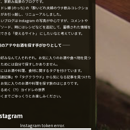
ぼ、家飲み風景のブログです。
ドレ嫁 (のっち) の「酔いどれ夫婦のウチ飲みコレクショ
」がお引っ越し、リニューアルしました。
いブログは Instagram の写真が中心ですが、コメントや
ピソード、時にはレシピなどを追記して、蓄積された情報を
用できる「使えるサイト」 にしたいなと考えています。
夜のアテやお酒を探す手がかりとして ──
の好みなんて人それぞれ。お気に入りのお酒や食べ物を見つ
るためには自分で探すしかありません。
事にはお酒や料理、食材に関するタグを付けています。
関連記事』や『タグクラウド』から気になる記事を見つけた
、お気に入りのお酒や料理を探す旅のはじまりです。
くるめく（?!）ヨイドレの世界
ゆくまでごゆっくりとお楽しみください。
nstagram
Instagram token error.