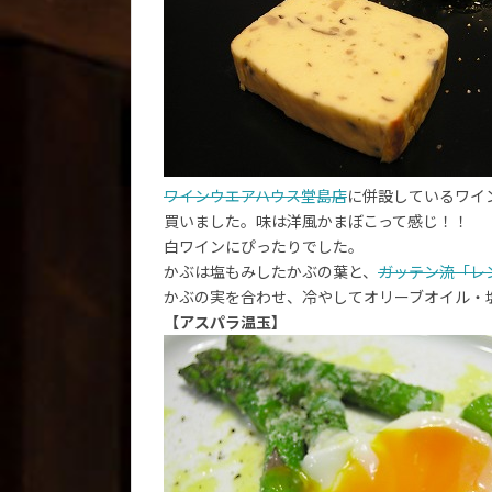
ワインウエアハウス堂島店
に併設しているワイ
買いました。味は洋風かまぼこって感じ！！
白ワインにぴったりでした。
かぶは塩もみしたかぶの葉と、
ガッテン流「レ
かぶの実を合わせ、冷やしてオリーブオイル・
【アスパラ温玉】