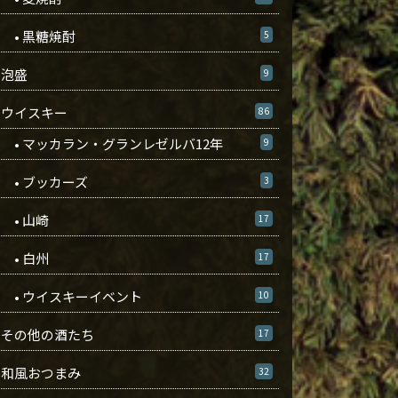
• 黒糖焼酎
5
泡盛
9
ウイスキー
86
• マッカラン・グランレゼルバ12年
9
• ブッカーズ
3
• 山崎
17
• 白州
17
• ウイスキーイベント
10
その他の酒たち
17
和風おつまみ
32