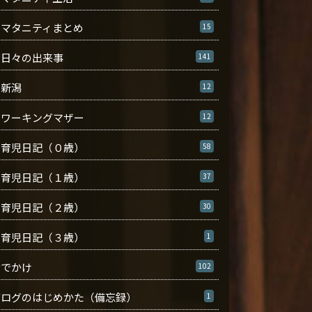
マタニティまとめ
15
日々の出来事
141
新潟
12
ワーキングマザー
12
育児日記（０歳）
58
育児日記（１歳）
37
育児日記（２歳）
30
育児日記（３歳）
1
おでかけ
102
ブログのはじめかた（備忘録）
1