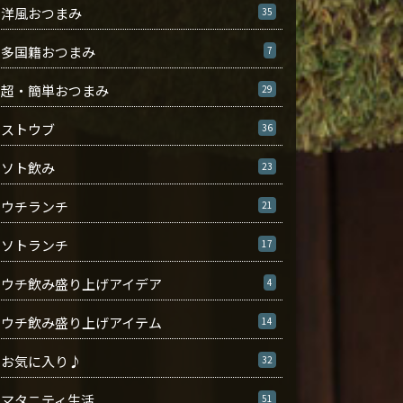
洋風おつまみ
35
多国籍おつまみ
7
超・簡単おつまみ
29
ストウブ
36
ソト飲み
23
ウチランチ
21
ソトランチ
17
ウチ飲み盛り上げアイデア
4
ウチ飲み盛り上げアイテム
14
お気に入り♪
32
マタニティ生活
51