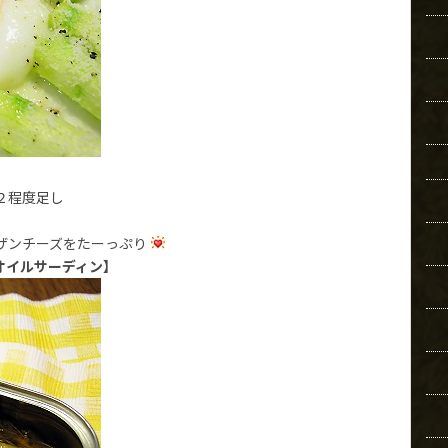
２程度足し
ザンチーズをたーっぷり
オイルサーディン】