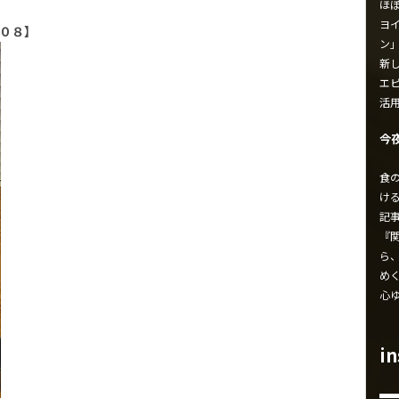
ほ
ヨイ
’０８】
ン
新し
エ
活
今
食
け
記
『
ら
め
心
i