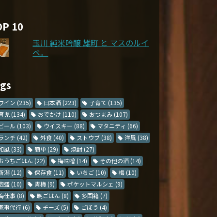
OP 10
玉川 純米吟醸 雄町 と マスのルイ
ベ。
ags
ワイン
(235)
日本酒
(223)
子育て
(135)
育児
(134)
おでかけ
(110)
おつまみ
(107)
ビール
(103)
ウイスキー
(88)
マタニティ
(66)
ランチ
(42)
外食
(40)
ストウブ
(38)
洋風
(38)
和風
(33)
簡単
(29)
焼酎
(27)
おうちごはん
(22)
梅味噌
(14)
その他の酒
(14)
新潟
(12)
保存食
(11)
いちご
(10)
梅
(10)
泡盛
(10)
青梅
(9)
ポケットマルシェ
(9)
梅仕事
(8)
晩ごはん
(8)
多国籍
(7)
家事代行
(6)
チーズ
(5)
ごぼう
(4)