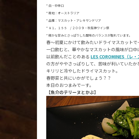
* 白・中辛口
* 産地：オーストラリア
* 品種：マスカット・アレキサンドリア
* ￥１，１５５ / ２００９・秋阪神ワイン祭
* 微かな甘みとさっぱりした酸味のバランスが取れています。
春～初夏にかけて飲みたいドライマスカットでーす
一口飲むと、華やかなマスカットの風味が口中
以前飲んだことのある
LES COROMINES（
の方がややさっぱりして、苦味が利いていたか
キリリと冷やしたドライマスカット。
春野菜と共にいかがでしょう？？
本日のおつまみでーす。
【魚介のテリーヌとかぶ】