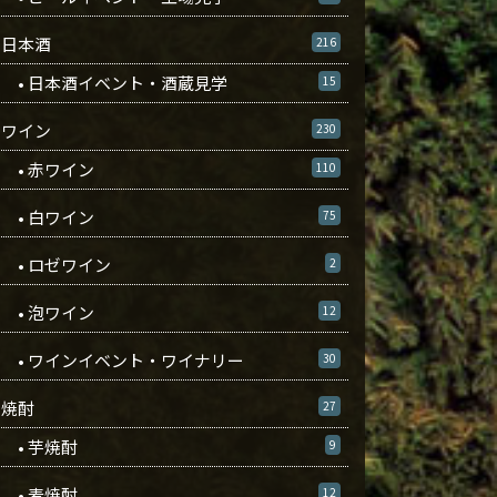
日本酒
216
• 日本酒イベント・酒蔵見学
15
ワイン
230
• 赤ワイン
110
• 白ワイン
75
• ロゼワイン
2
• 泡ワイン
12
• ワインイベント・ワイナリー
30
焼酎
27
• 芋焼酎
9
• 麦焼酎
12