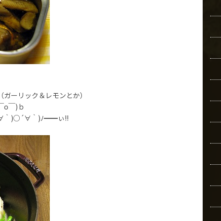
（ガーリック＆レモンとか）
o￣)ｂ
)○´∀｀)ﾉ━━ぃ!!