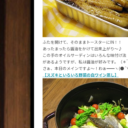
ふたを開けて、そのままトースターにIN！！
あったまったら醤油をかけて出来上がり～♪
この手のオイルサーディンはいろんな味付け法
があるようですが、私は醤油が好みです。（＊￣
さぁ、本日のメインですよ～！わぁ━━ヽ(●´∀｀
【スズキといろいろ野菜の白ワイン蒸し】