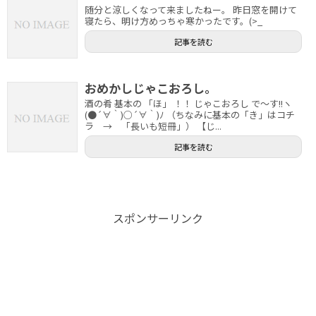
随分と涼しくなって来ましたねー。 昨日窓を開けて
寝たら、明け方めっちゃ寒かったです。(>_
記事を読む
おめかしじゃこおろし。
酒の肴 基本の 「ほ」 ！！ じゃこおろし で～す!!ヽ
(●´∀｀)○´∀｀)ﾉ （ちなみに基本の「き」はコチ
ラ → 「長いも短冊」） 【じ...
記事を読む
スポンサーリンク