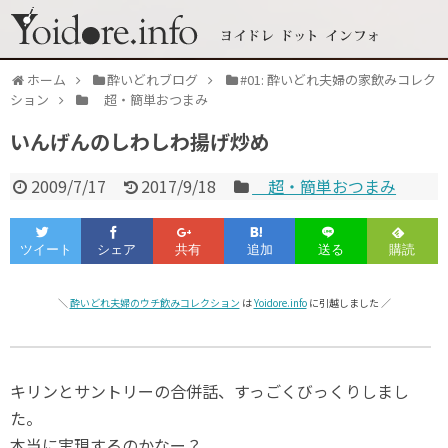
ホーム
酔いどれブログ
#01: 酔いどれ夫婦の家飲みコレク
ション
超・簡単おつまみ
いんげんのしわしわ揚げ炒め
2009/7/17
2017/9/18
超・簡単おつまみ
＼
酔いどれ夫婦のウチ飲みコレクション
は
Yoidore.info
に引越しました ／
キリンとサントリーの合併話、すっごくびっくりしまし
た。
本当に実現するのかなー？