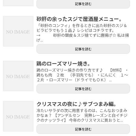
記事を読む
砂肝の余ったスジで居酒屋メニュー。
「砂肝のコンフィ」を作るときに出た砂肝のスジ＆
ビラビラでもう１品♪ レシピはコチラです。
→ 砂肝の銀皮＆スジ捨てずに唐揚げ☆ 私は揚
げ...
記事を読む
鶏のローズマリー焼き。
鶏のローズマリー焼きの作り方です♪ 【材料】 ・
鶏もも肉 ２枚 （手羽先でも） ・にんにく １～
２片 ・ローズマリー（ドライでもＯＫ） ...
記事を読む
クリスマスの夜に♪サブつまみ編。
冷たいサラダの次に用意するのは、こんなおつまみ
かなぁ？ 【アンデルセン 完熟レーズンと白イチジ
クのナッツライ】 今年のクリスマスに買おうと...
記事を読む