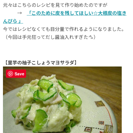
元々はこちらのレシピを見て作り始めたのですが
→
「このために皮を残してほしい☆大根皮の塩き
んぴら 」
今ではレシピなくても目分量で作れるようになりました。
（今回は手元狂ってだし醤油入れすぎた
）
【里芋の柚子こしょうマヨサラダ】
Save