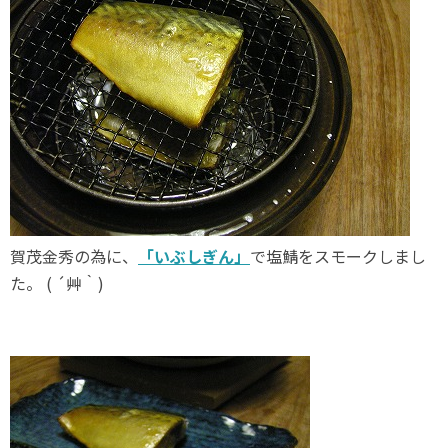
賀茂金秀の為に、
「いぶしぎん」
で塩鯖をスモークしまし
た。 ( ´艸｀)