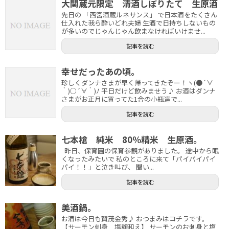
大関蔵元限定 清酒しぼりたて 生原酒
先日の 「西宮酒蔵ルネサンス」 で日本酒をたくさん
仕入れた我ら酔いどれ夫婦 生酒で日持ちしないもの
が多いのでじゃんじゃん飲まなければいけませ...
記事を読む
幸せだったあの頃。
珍しくダンナさまが早く帰ってきたぞー！ヽ(●´∀
｀)○´∀｀)ﾉ 平日だけど飲みませう♪ お酒はダンナ
さまがお正月に買ってた1合の小瓶達で...
記事を読む
七本槍 純米 80％精米 生原酒。
昨日、保育園の保育参観がありました。 途中から眠
くなったみたいで 私のところに来て「パイパイパイ
パイ！！」と泣き叫び、 聞い...
記事を読む
美酒鍋。
お酒は今日も賀茂金秀♪ おつまみはコチラです。
【サーモン刺身 塩麹和え】 サーモンのお刺身と塩