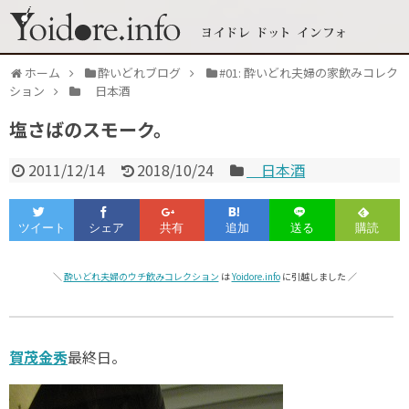
ホーム
酔いどれブログ
#01: 酔いどれ夫婦の家飲みコレク
ション
日本酒
塩さばのスモーク。
2011/12/14
2018/10/24
日本酒
＼
酔いどれ夫婦のウチ飲みコレクション
は
Yoidore.info
に引越しました ／
賀茂金秀
最終日。