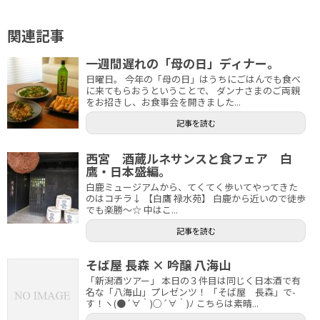
関連記事
一週間遅れの「母の日」ディナー。
日曜日。 今年の「母の日」はうちにごはんでも食べ
に来てもらおうということで、 ダンナさまのご両親
をお招きし、お食事会を開きました...
記事を読む
西宮 酒蔵ルネサンスと食フェア 白
鷹・日本盛編。
白鹿ミュージアムから、てくてく歩いてやってきた
のはコチラ↓ 【白鷹 禄水苑】 白鹿から近いので徒歩
でも楽勝～☆ 中はこ...
記事を読む
そば屋 長森 × 吟醸 八海山
「新潟酒ツアー」 本日の３件目は同じく日本酒で有
名な「八海山」プレゼンツ！ 「そば屋 長森」で-
す！ヽ(●´∀｀)○´∀｀)ﾉ こちらは素晴...