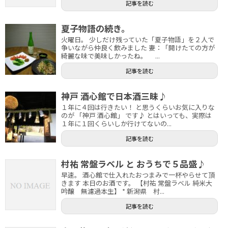
記事を読む
夏子物語の続き。
火曜日。 少しだけ残っていた「夏子物語」を２人で
争いながら仲良く飲みました 妻：「開けたての方が
綺麗な味で美味しかったね。 ...
記事を読む
神戸 酒心館で日本酒三昧♪
１年に４回は行きたい！ と思うくらいお気に入りな
のが 「神戸 酒心館」 です♪ とはいっても、実際は
１年に１回くらいしか行けてないの...
記事を読む
村祐 常盤ラベル と おうちで５品盛♪
早速。 酒心館で仕入れたおつまみで一杯やらせて頂
きます 本日のお酒です。 【村祐 常盤ラベル 純米大
吟醸 無濾過本生】 * 新潟県 村...
記事を読む