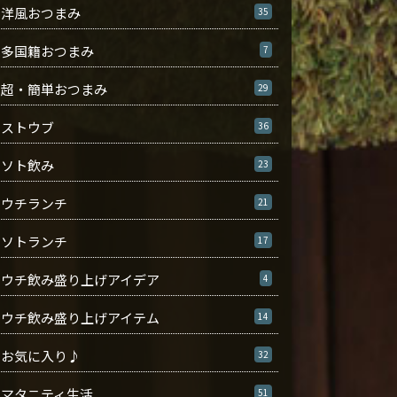
洋風おつまみ
35
多国籍おつまみ
7
超・簡単おつまみ
29
ストウブ
36
ソト飲み
23
ウチランチ
21
ソトランチ
17
ウチ飲み盛り上げアイデア
4
ウチ飲み盛り上げアイテム
14
お気に入り♪
32
マタニティ生活
51