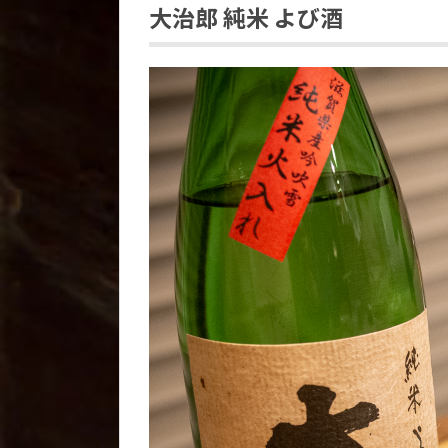
大治郎 純米 よび酒