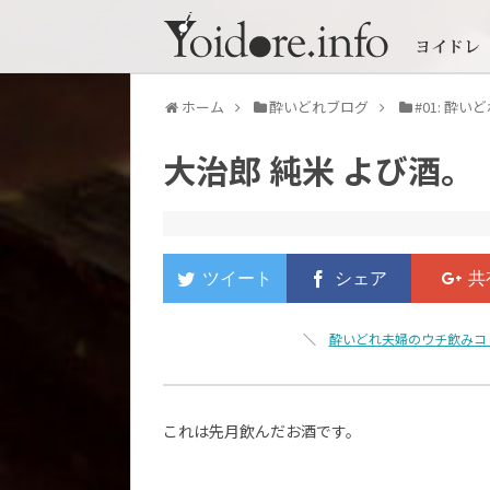
ホーム
酔いどれブログ
#01: 酔
大治郎 純米 よび酒。
＼
酔いどれ夫婦のウチ飲みコ
これは先月飲んだお酒です。