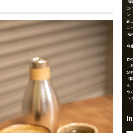
ほ
ヨイ
ン
新し
エ
活
今
食
け
記
『
ら
め
心
i