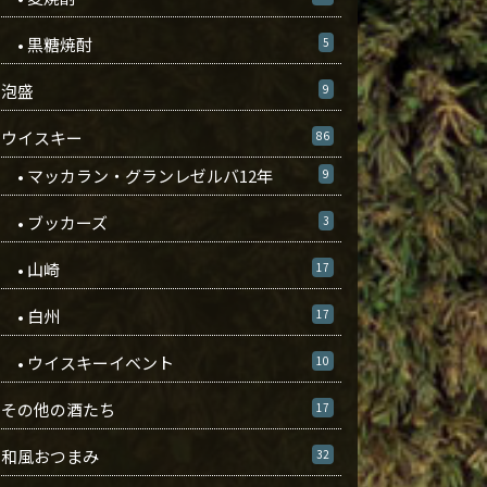
• 黒糖焼酎
5
泡盛
9
ウイスキー
86
• マッカラン・グランレゼルバ12年
9
• ブッカーズ
3
• 山崎
17
• 白州
17
• ウイスキーイベント
10
その他の酒たち
17
和風おつまみ
32