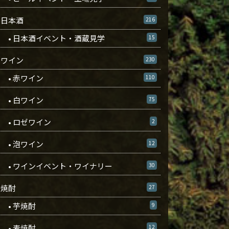
日本酒
216
• 日本酒イベント・酒蔵見学
15
ワイン
230
• 赤ワイン
110
• 白ワイン
75
• ロゼワイン
2
• 泡ワイン
12
• ワインイベント・ワイナリー
30
焼酎
27
• 芋焼酎
9
• 麦焼酎
12