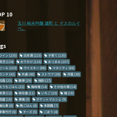
OP 10
玉川 純米吟醸 雄町 と マスのルイ
ベ。
ags
ワイン
(235)
日本酒
(223)
子育て
(135)
育児
(134)
おでかけ
(110)
おつまみ
(107)
ビール
(103)
ウイスキー
(88)
マタニティ
(66)
ランチ
(42)
外食
(40)
ストウブ
(38)
洋風
(38)
和風
(33)
簡単
(29)
焼酎
(27)
おうちごはん
(22)
梅味噌
(14)
その他の酒
(14)
新潟
(12)
保存食
(11)
いちご
(10)
梅
(10)
泡盛
(10)
青梅
(9)
ポケットマルシェ
(9)
梅仕事
(8)
晩ごはん
(8)
多国籍
(7)
家事代行
(6)
チーズ
(5)
ごぼう
(4)