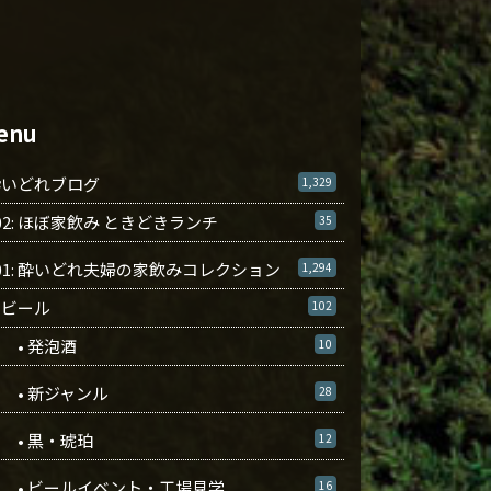
enu
酔いどれブログ
1,329
02: ほぼ家飲み ときどきランチ
35
01: 酔いどれ夫婦の家飲みコレクション
1,294
ビール
102
• 発泡酒
10
• 新ジャンル
28
• 黒・琥珀
12
• ビールイベント・工場見学
16