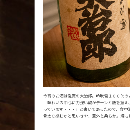
今宵のお酒は滋賀の大治郎。吟吹雪１００％の
「味わいの中心に力強い酸がデーンと腰を据え
っています・・・」と書いてあったので、食中
骨太な感じかと思いきや、意外と柔らか。燗も