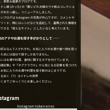
ぼ、家飲み風景のブログです。
ドレ嫁 (のっち) の「酔いどれ夫婦のウチ飲みコレクショ
」がお引っ越し、リニューアルしました。
いブログは Instagram の写真が中心ですが、コメントや
ピソード、時にはレシピなどを追記して、蓄積された情報を
用できる「使えるサイト」 にしたいなと考えています。
夜のアテやお酒を探す手がかりとして ──
の好みなんて人それぞれ。お気に入りのお酒や食べ物を見つ
るためには自分で探すしかありません。
事にはお酒や料理、食材に関するタグを付けています。
関連記事』や『タグクラウド』から気になる記事を見つけた
、お気に入りのお酒や料理を探す旅のはじまりです。
くるめく（?!）ヨイドレの世界
ゆくまでごゆっくりとお楽しみください。
nstagram
Instagram token error.