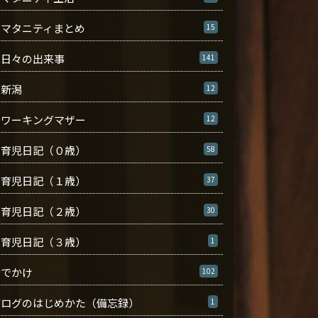
マタニティまとめ
15
日々の出来事
141
新潟
12
ワーキングマザー
12
育児日記（０歳）
58
育児日記（１歳）
37
育児日記（２歳）
30
育児日記（３歳）
1
おでかけ
102
ブログのはじめかた（備忘録）
1