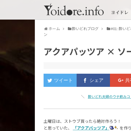
ホーム
酔いどれブログ
#01: 酔
ン
アクアパッツア × 
＼
酔いどれ夫婦のウチ飲みコ
土曜日は、ストウブ買ったら絶対作ろう！
と思っていた、
「アクアパッツア」
を作り