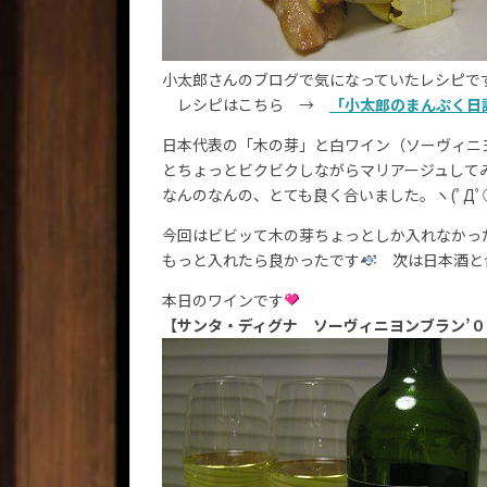
小太郎さんのブログで気になっていたレシピで
レシピはこちら →
「小太郎のまんぷく日
日本代表の「木の芽」と白ワイン（ソーヴィニ
とちょっとビクビクしながらマリアージュして
なんのなんの、とても良く合いました。ヽ(ﾟДﾟ○
今回はビビッて木の芽ちょっとしか入れなかっ
もっと入れたら良かったです
次は日本酒と
本日のワインです
【サンタ・ディグナ ソーヴィニヨンブラン’０