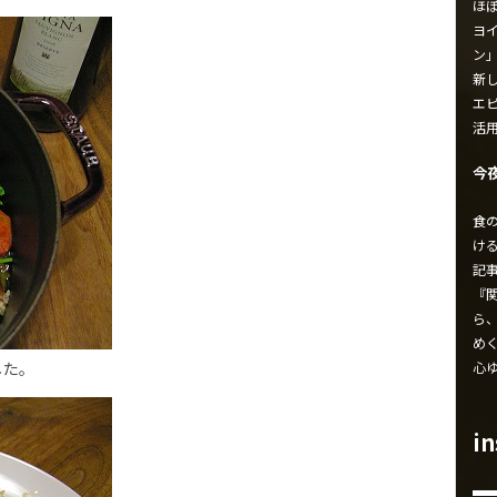
ほ
ヨイ
ン
新し
エ
活
今
食
け
記
『
ら
め
心
した。
i