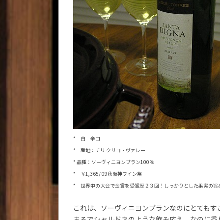
* 白 辛口
* 産地：チリ クリコ・ヴァレー
* 品種：ソーヴィニヨンブラン100％
* ￥1,365/ 09秋阪神ワイン祭
* 世界中の大会で金賞を受賞歴２３回！しっかりとした果実の旨
これは、ソーヴィニヨンブランなのにとてもす
まるでシャルドネのような飲み応え。なのに香