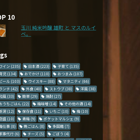
OP 10
玉川 純米吟醸 雄町 と マスのルイ
ベ。
ags
ワイン
(235)
日本酒
(223)
子育て
(135)
育児
(134)
おでかけ
(110)
おつまみ
(107)
ビール
(103)
ウイスキー
(88)
マタニティ
(66)
ランチ
(42)
外食
(40)
ストウブ
(38)
洋風
(38)
和風
(33)
簡単
(29)
焼酎
(27)
おうちごはん
(22)
梅味噌
(14)
その他の酒
(14)
新潟
(12)
保存食
(11)
いちご
(10)
梅
(10)
泡盛
(10)
青梅
(9)
ポケットマルシェ
(9)
梅仕事
(8)
晩ごはん
(8)
多国籍
(7)
家事代行
(6)
チーズ
(5)
ごぼう
(4)