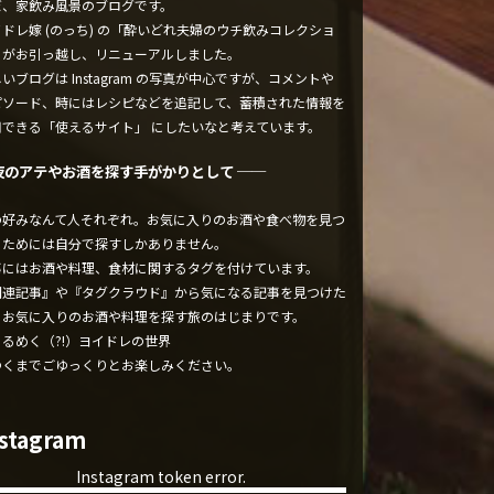
ぼ、家飲み風景のブログです。
ドレ嫁 (のっち) の「酔いどれ夫婦のウチ飲みコレクショ
」がお引っ越し、リニューアルしました。
いブログは Instagram の写真が中心ですが、コメントや
ピソード、時にはレシピなどを追記して、蓄積された情報を
用できる「使えるサイト」 にしたいなと考えています。
夜のアテやお酒を探す手がかりとして ──
の好みなんて人それぞれ。お気に入りのお酒や食べ物を見つ
るためには自分で探すしかありません。
事にはお酒や料理、食材に関するタグを付けています。
関連記事』や『タグクラウド』から気になる記事を見つけた
、お気に入りのお酒や料理を探す旅のはじまりです。
くるめく（?!）ヨイドレの世界
ゆくまでごゆっくりとお楽しみください。
nstagram
Instagram token error.