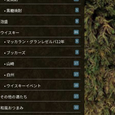
• 黒糖焼酎
5
泡盛
9
ウイスキー
86
• マッカラン・グランレゼルバ12年
9
• ブッカーズ
3
• 山崎
17
• 白州
17
• ウイスキーイベント
10
その他の酒たち
17
和風おつまみ
32