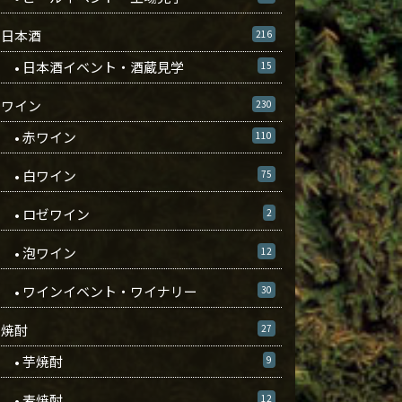
日本酒
216
• 日本酒イベント・酒蔵見学
15
ワイン
230
• 赤ワイン
110
• 白ワイン
75
• ロゼワイン
2
• 泡ワイン
12
• ワインイベント・ワイナリー
30
焼酎
27
• 芋焼酎
9
• 麦焼酎
12