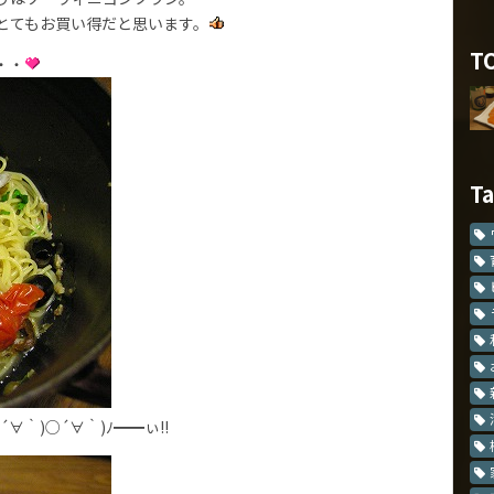
とてもお買い得だと思います。
T
・・
T
｀)○´∀｀)ﾉ━━ぃ!!