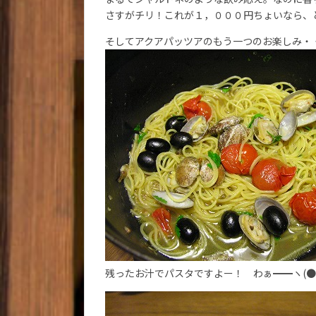
さすがチリ！これが１，０００円ちょいなら、
そしてアクアパッツアのもう一つのお楽しみ・
残ったお汁でパスタですよー！ わぁ━━ヽ(●´∀