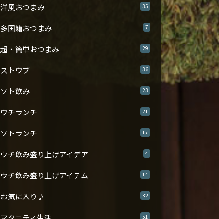
洋風おつまみ
35
多国籍おつまみ
7
超・簡単おつまみ
29
ストウブ
36
ソト飲み
23
ウチランチ
21
ソトランチ
17
ウチ飲み盛り上げアイデア
4
ウチ飲み盛り上げアイテム
14
お気に入り♪
32
マタニティ生活
51