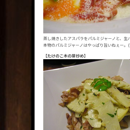
蒸し焼きしたアスパラをパルミジャーノと、生
本物のパルミジャーノはやっぱり旨いねぇー。(*>
【たけのこ木の芽炒め】