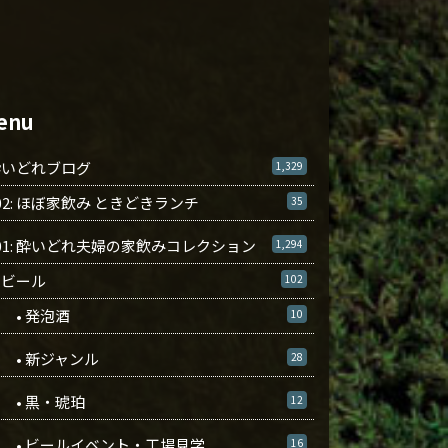
enu
酔いどれブログ
1,329
02: ほぼ家飲み ときどきランチ
35
01: 酔いどれ夫婦の家飲みコレクション
1,294
ビール
102
• 発泡酒
10
• 新ジャンル
28
• 黒・琥珀
12
• ビールイベント・工場見学
16