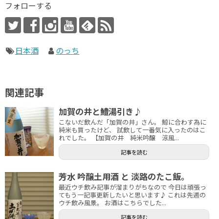
フォローする
日本酒
のっち
関連記事
加賀の井と鱧湯引き♪
こないだ飲んだ「加賀の井」さん。 鯨に合わす為に
純米も買ったけど、 試飲して一番気に入ったのはこ
れでした。 【加賀の井 純米吟醸 涼風...
記事を読む
芳水 吟醸土用酒 と 淡路のたこ飯。
最近ウチ飲み記事が溜まりがちなので 今日は頑張っ
てもう一記事更新したいと思います♪ これは先週の
ウチ飲み風景。 お酒はこちらでした...
記事を読む