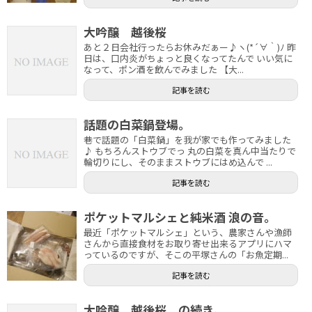
大吟醸 越後桜
あと２日会社行ったらお休みだぁー♪ヽ(*´∀｀)ﾉ 昨
日は、口内炎がちょっと良くなってたんで いい気に
なって、ポン酒を飲んでみました 【大...
記事を読む
話題の白菜鍋登場。
巷で話題の「白菜鍋」を我が家でも作ってみました
♪ もちろんストウブでっ 丸の白菜を真ん中当たりで
輪切りにし、そのままストウブにはめ込んで ...
記事を読む
ポケットマルシェと純米酒 浪の音。
最近「ポケットマルシェ」という、農家さんや漁師
さんから直接食材をお取り寄せ出来るアプリにハマ
っているのですが、そこの平塚さんの「お魚定期...
記事を読む
大吟醸 越後桜 の続き。