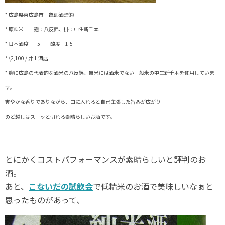
* 広島県東広島市 亀齢酒造㈱
* 原料米 麹：八反錦、掛：中生新千本
* 日本酒度 +5 酸度 1.5
* \2,100 / 井上酒店
* 麹に広島の代表的な酒米の八反錦、掛米には酒米でない一般米の中生新千本を使用していま
す。
爽やかな香りでありながら、口に入れると自己主張した旨みが広がり
のど越しはスーッと切れる素晴らしいお酒です。
とにかくコストパフォーマンスが素晴らしいと評判のお
酒。
あと、
こないだの試飲会
で低精米のお酒で美味しいなぁと
思ったものがあって、