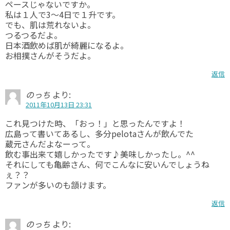
ペースじゃないですか。
私は１人で3～4日で１升です。
でも、肌は荒れないよ。
つるつるだよ。
日本酒飲めば肌が綺麗になるよ。
お相撲さんがそうだよ。
返信
のっち
より:
2011年10月13日 23:31
これ見つけた時、「おっ！」と思ったんですよ！
広島って書いてあるし、多分pelotaさんが飲んでた
蔵元さんだよなーって。
飲む事出来て嬉しかったです♪美味しかったし。^^
それにしても亀齢さん、何でこんなに安いんでしょうね
ぇ？？
ファンが多いのも頷けます。
返信
のっち
より: