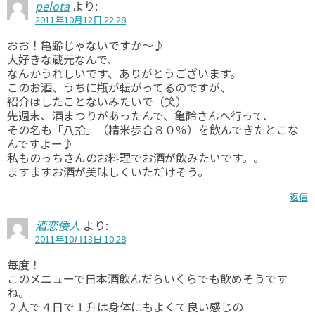
pelota
より:
2011年10月12日 22:28
おお！亀齢じゃないですか～♪
大好きな蔵元なんで、
なんかうれしいです、ありがとうございます。
このお酒、うちに瓶が転がってるのですが、
紹介はしたことないみたいで（笑）
先週末、酒まつりがあったんで、亀齢さんへ行って、
その名も「八拾」（精米歩合８０％）を飲んできたとこな
んですよー♪
私ものっちさんのお料理でお酒が飲みたいです。。
ますますお酒が美味しくいただけそう。
返信
酒恋倭人
より:
2011年10月13日 10:28
毎度！
このメニューで日本酒飲んだらいくらでも飲めそうです
ね。
２人で４日で１升は身体にもよくて良い感じの