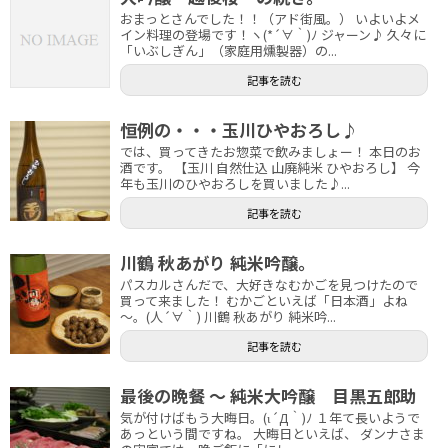
おまっとさんでした！！（アド街風。） いよいよメ
イン料理の登場です！ヽ(*´∀｀)ﾉ ジャーン♪ 久々に
「いぶしぎん」（家庭用燻製器）の...
記事を読む
恒例の・・・玉川ひやおろし♪
では、買ってきたお惣菜で飲みましょー！ 本日のお
酒です。 【玉川 自然仕込 山廃純米 ひやおろし】 今
年も玉川のひやおろしを買いました♪...
記事を読む
川鶴 秋あがり 純米吟醸。
パスカルさんだで、大好きなむかごを見つけたので
買って来ました！ むかごといえば「日本酒」よね
～。(人´∀｀) 川鶴 秋あがり 純米吟...
記事を読む
最後の晩餐 ～ 純米大吟醸 目黒五郎助
気が付けばもう大晦日。(ι´Д｀)ﾉ １年て長いようで
あっという間ですね。 大晦日といえば、 ダンナさま