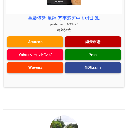
亀齢酒造 亀齢 万事酒盃中 純米1.8L
posted with
カエレバ
亀齢酒造
Amazon
楽天市場
Yahooショッピング
7net
Wowma
価格.com