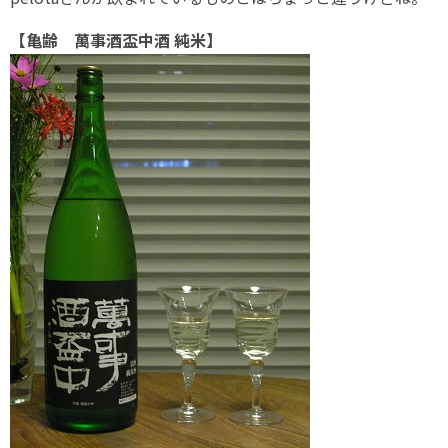
【亀齢 萬事酒盃中酒 純米】