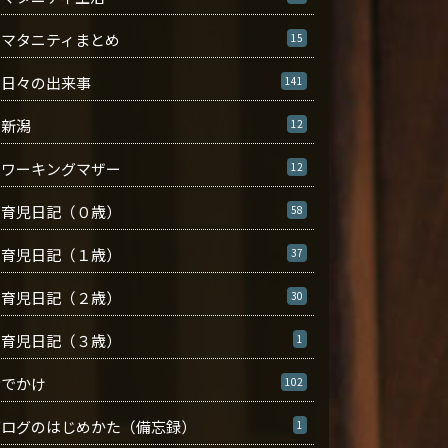
マタニティまとめ
15
日々の出来事
141
新潟
12
ワーキングマザー
12
育児日記（０歳）
58
育児日記（１歳）
37
育児日記（２歳）
30
育児日記（３歳）
1
おでかけ
102
ブログのはじめかた（備忘録）
1