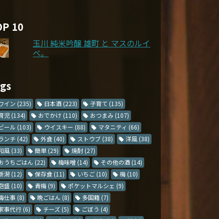
OP 10
玉川 純米吟醸 雄町 と マスのルイ
ベ。
ags
ワイン
(235)
日本酒
(223)
子育て
(135)
育児
(134)
おでかけ
(110)
おつまみ
(107)
ビール
(103)
ウイスキー
(88)
マタニティ
(66)
ランチ
(42)
外食
(40)
ストウブ
(38)
洋風
(38)
和風
(33)
簡単
(29)
焼酎
(27)
おうちごはん
(22)
梅味噌
(14)
その他の酒
(14)
新潟
(12)
保存食
(11)
いちご
(10)
梅
(10)
泡盛
(10)
青梅
(9)
ポケットマルシェ
(9)
梅仕事
(8)
晩ごはん
(8)
多国籍
(7)
家事代行
(6)
チーズ
(5)
ごぼう
(4)