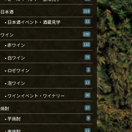
日本酒
216
• 日本酒イベント・酒蔵見学
15
ワイン
230
• 赤ワイン
110
• 白ワイン
75
• ロゼワイン
2
• 泡ワイン
12
• ワインイベント・ワイナリー
30
焼酎
27
• 芋焼酎
9
• 麦焼酎
12