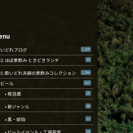
enu
酔いどれブログ
1,329
02: ほぼ家飲み ときどきランチ
35
01: 酔いどれ夫婦の家飲みコレクション
1,294
ビール
102
• 発泡酒
10
• 新ジャンル
28
• 黒・琥珀
12
• ビールイベント・工場見学
16