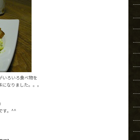
がいろいろ食べ物を
事になりました。。。
。
）
す。^^