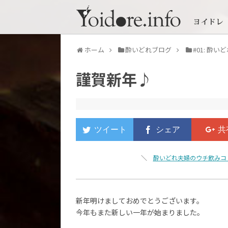
ホーム
酔いどれブログ
#01: 酔
謹賀新年♪
＼
酔いどれ夫婦のウチ飲みコ
新年明けましておめでとうございます。
今年もまた新しい一年が始まりました。