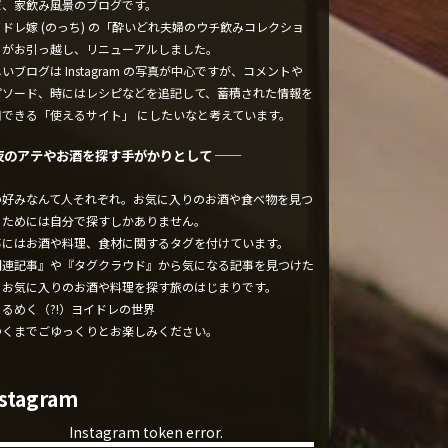
ぼ、家飲み風景のブログです。
ドレ嫁 (のっち) の「酔いどれ夫婦のウチ飲みコレクショ
」がお引っ越し、リニューアルしました。
いブログは Instagram の写真が中心ですが、コメントや
ピソード、時にはレシピなどを追記して、蓄積された情報を
用できる「使えるサイト」 にしたいなと考えています。
夜のアテやお酒を探す手がかりとして ──
の好みなんて人それぞれ。お気に入りのお酒や食べ物を見つ
るためには自分で探すしかありません。
事にはお酒や料理、食材に関するタグを付けています。
関連記事』や『タグクラウド』から気になる記事を見つけた
、お気に入りのお酒や料理を探す旅のはじまりです。
くるめく（?!）ヨイドレの世界
ゆくまでごゆっくりとお楽しみください。
nstagram
Instagram token error.