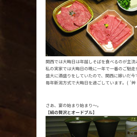
関西では大晦日は年越しそばを食べるのが主流
私の実家では大晦日の晩に一年で一番のご馳走
盛大に酒盛りをしていたので、関西に嫁いだ今
毎年新潟方式で大晦日を過ごしています。( ´艸
さあ、宴の始まり始まり～。
【絹の贅沢とオードブル】