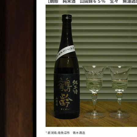
【鶴齢 純米酒 山田錦６５％ 生々 無濾過
* 新潟県 南魚沼市 青木酒造