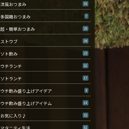
洋風おつまみ
35
多国籍おつまみ
7
超・簡単おつまみ
29
ストウブ
36
ソト飲み
23
ウチランチ
21
ソトランチ
17
ウチ飲み盛り上げアイデア
4
ウチ飲み盛り上げアイテム
14
お気に入り♪
32
マタニティ生活
51