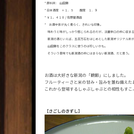
* 原料米: 山田錦
* 日本酒度 ＋１．５ 酸度 １．９
* ￥１，４１８ / 佐野屋酒店
* お酒全体が丸く柔らく、きれいな印象。
味わうと味がしっかり感じられるのだが、淡麗辛口の枠に収まる
新潟の酒といえば、五百万石をはじめとした新潟オリジナル米が
山田錦をこのクラスに使うのは珍しいかも。
そういう意味でも新潟酒の枠にはまらない新潟酒、だと思う。
お酒は大好きな新潟の「鶴齢」にしました。
フルーティーさと米の甘み・旨みを兼ね備えた
これから登場するしゃぶしゃぶとの相性もすこ
【さごしのきずし】