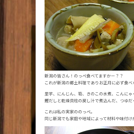
新潟の皆さん！のっぺ食べてますかー？？
これが新潟の郷土料理でありお正月に必ず食べ
里芋、にんじん、筍、きのこの水煮、こんにゃ
鰹だしと乾燥貝柱の戻し汁で煮込んだ、つゆだ
これは私の実家ののっぺ。
同じ新潟でも家庭や地域によって材料や味付け