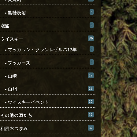
• 黒糖焼酎
5
泡盛
9
ウイスキー
86
• マッカラン・グランレゼルバ12年
9
• ブッカーズ
3
• 山崎
17
• 白州
17
• ウイスキーイベント
10
その他の酒たち
17
和風おつまみ
32