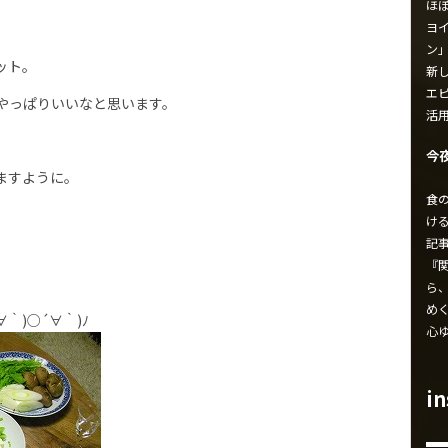
ほ
ヨイ
ン
ット。
新し
エ
やっぱりいいなと思います。
活
今
ますように。
食
け
記
『
ら
め
｀)○´∀｀)ﾉ
心
i