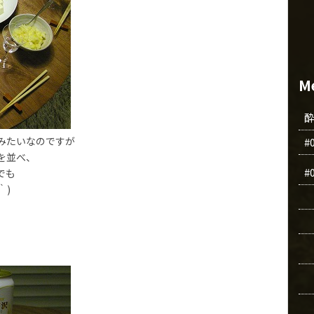
M
みたいなのですが
#
を並べ、
#
でも
｀)