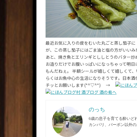
最近お気に入りの皮をむいた丸ごと蒸し茄子に
が、この蒸し茄子にはごま油と塩の方がいいみ
あと、焼き魚とエリンギとししとうのバター炒
お造りだけでお腹いっぱいになっちゃって明日に持
もんだねぇ。 半額シールが嬉しくて嬉しくて、
らくはお魚中心の生活になりそうです。日本酒仕
チッとお願いします(*^▽^*) →
のっち
6歳の息子を育てる酔いど
カンパリ、バーボン以外の