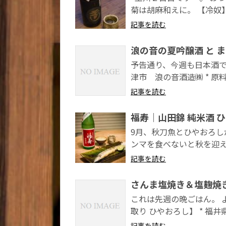
菊は胡麻和えに。 【冷奴】 .
記事を読む
浪の音の夏吟醸酒 と 
予告通り、今週も日本酒でし
津市 浪の音酒造㈱ * 原料
記事を読む
福寿｜山田錦 純米酒 
9月、秋刀魚とひやおろし
ンマを食べないと秋を迎えた
記事を読む
さんま塩焼き＆塩麹焼
これは先週の晩ごはん。 
取り ひやおろし】 * 福井
記事を読む