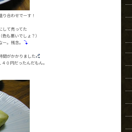
盛り合わせでーす！
にして売ってた
（色も悪いでしょ？）
なー。残念。
、
時間がかかりました
１４０円だったんだもん。