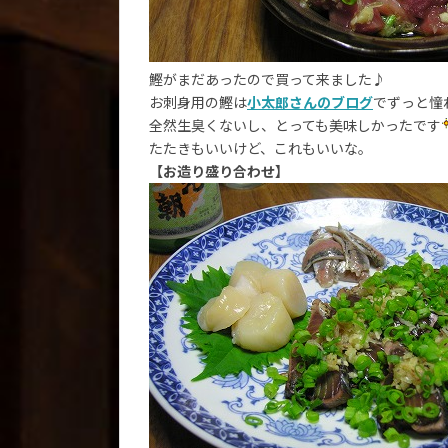
鰹がまだあったので買って来ました♪
お刺身用の鰹は
小太郎さんのブログ
でずっと憧
全然生臭くないし、とっても美味しかったです
たたきもいいけど、これもいいな。
【お造り盛り合わせ】