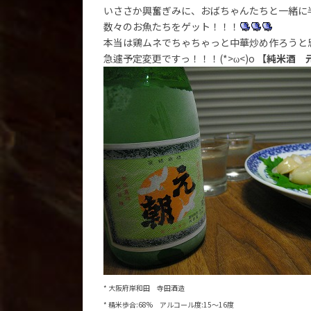
いささか興奮ぎみに、おばちゃんたちと一緒に
数々のお魚たちをゲット！！！
本当は鶏ムネでちゃちゃっと中華炒め作ろうと
急遽予定変更ですっ！！！(*>ω<)o
【純米酒 
* 大阪府岸和田 寺田酒造
* 精米歩合:68% アルコール度:15～16度