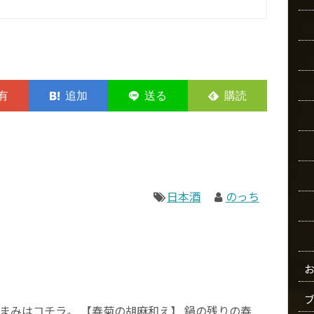
日本酒
のっち
まみはコチラ。 【春菊の胡麻和え】 鍋の残りの春