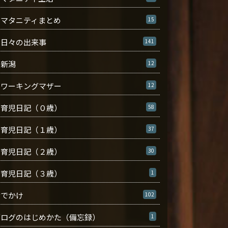
マタニティまとめ
15
日々の出来事
141
新潟
12
ワーキングマザー
12
育児日記（０歳）
58
育児日記（１歳）
37
育児日記（２歳）
30
育児日記（３歳）
1
おでかけ
102
ブログのはじめかた（備忘録）
1