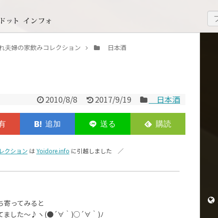
いどれ夫婦の家飲みコレクション
日本酒
2010/8/8
2017/9/19
日本酒
レクション
は
Yoidore.info
に引越しました ／
ち寄ってみると
ました～♪ヽ(●´∀｀)○´∀｀)ﾉ