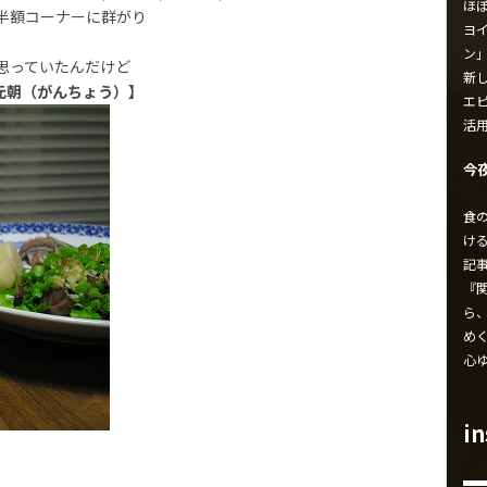
ほ
半額コーナーに群がり
ヨイ
ン
思っていたんだけど
新し
元朝（がんちょう）】
エ
活
今
食
け
記
『
ら
め
心
i