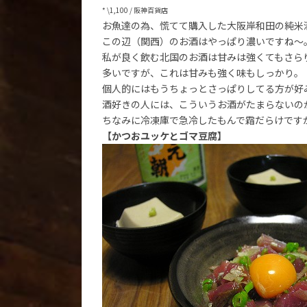
* \1,100 / 阪神百貨店
お魚達の為、慌てて購入した大阪岸和田の純米
この辺（関西）のお酒はやっぱり濃いですね～
私が良く飲む北国のお酒は甘みは強くてもさら
多いですが、これは甘みも強く味もしっかり。
個人的にはもうちょっとさっぱりしてる方が好
酒好きの人には、こういうお酒がたまらないの
ちなみに冷凍庫で急冷したもんで霜だらけです
【かつおユッケとゴマ豆腐】