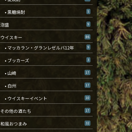
• 黒糖焼酎
5
泡盛
9
ウイスキー
86
• マッカラン・グランレゼルバ12年
9
• ブッカーズ
3
• 山崎
17
• 白州
17
• ウイスキーイベント
10
その他の酒たち
17
和風おつまみ
32