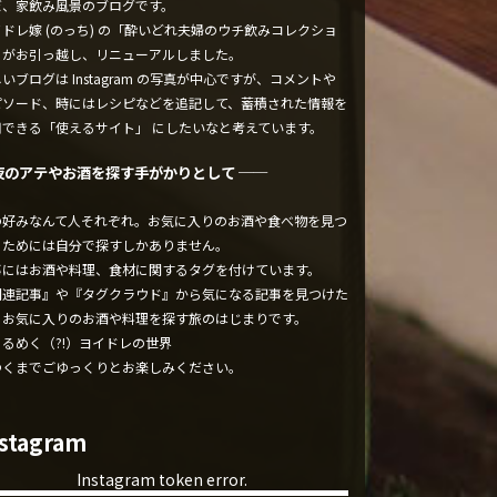
ぼ、家飲み風景のブログです。
ドレ嫁 (のっち) の「酔いどれ夫婦のウチ飲みコレクショ
」がお引っ越し、リニューアルしました。
いブログは Instagram の写真が中心ですが、コメントや
ピソード、時にはレシピなどを追記して、蓄積された情報を
用できる「使えるサイト」 にしたいなと考えています。
夜のアテやお酒を探す手がかりとして ──
の好みなんて人それぞれ。お気に入りのお酒や食べ物を見つ
るためには自分で探すしかありません。
事にはお酒や料理、食材に関するタグを付けています。
関連記事』や『タグクラウド』から気になる記事を見つけた
、お気に入りのお酒や料理を探す旅のはじまりです。
くるめく（?!）ヨイドレの世界
ゆくまでごゆっくりとお楽しみください。
nstagram
Instagram token error.