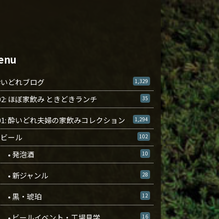
enu
酔いどれブログ
1,329
02: ほぼ家飲み ときどきランチ
35
01: 酔いどれ夫婦の家飲みコレクション
1,294
ビール
102
• 発泡酒
10
• 新ジャンル
28
• 黒・琥珀
12
• ビールイベント・工場見学
16