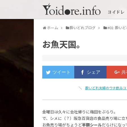
ホーム
酔いどれブログ
#01: 酔
お魚天国。
＼
酔いどれ夫婦のウチ飲みコ
金曜日は久々に会社帰りに梅田をぶらり。
で、シメに（？）阪急百貨店の食品売り場に立
お魚売り場がちょうど
半額シール
だらけになって