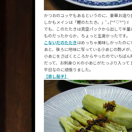
かつおのユッケもあるというのに、豪華お造り
しかもメインは「鰹のたたき。」ﾟ｡(*^▽^*)ゞ
でも、このたたきは真空パックから出して半量
ものだったからか、ちょっと生臭かったです。
こないだのたたき
はめっちゃ美味しかったのに
あと、後ろに地味に写っている小あじの酢〆が
小あじをさばくところからやったのでいちばん
だって、お刺身ＯＫの小あじがたっぷり入って
平日なのに頑張りました。
【蒸し茄子】