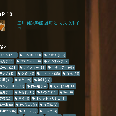
OP 10
玉川 純米吟醸 雄町 と マスのルイ
ベ。
ags
ワイン
(235)
日本酒
(223)
子育て
(135)
育児
(134)
おでかけ
(110)
おつまみ
(107)
ビール
(103)
ウイスキー
(88)
マタニティ
(66)
ランチ
(42)
外食
(40)
ストウブ
(38)
洋風
(38)
和風
(33)
簡単
(29)
焼酎
(27)
おうちごはん
(22)
梅味噌
(14)
その他の酒
(14)
新潟
(12)
保存食
(11)
いちご
(10)
梅
(10)
泡盛
(10)
青梅
(9)
ポケットマルシェ
(9)
梅仕事
(8)
晩ごはん
(8)
多国籍
(7)
家事代行
(6)
チーズ
(5)
ごぼう
(4)