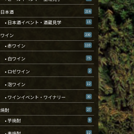
日本酒
216
• 日本酒イベント・酒蔵見学
15
ワイン
230
• 赤ワイン
110
• 白ワイン
75
• ロゼワイン
2
• 泡ワイン
12
• ワインイベント・ワイナリー
30
焼酎
27
• 芋焼酎
9
• 麦焼酎
12