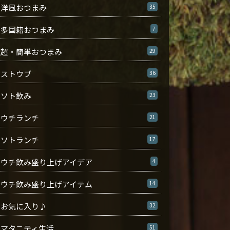
洋風おつまみ
35
多国籍おつまみ
7
超・簡単おつまみ
29
ストウブ
36
ソト飲み
23
ウチランチ
21
ソトランチ
17
ウチ飲み盛り上げアイデア
4
ウチ飲み盛り上げアイテム
14
お気に入り♪
32
マタニティ生活
51