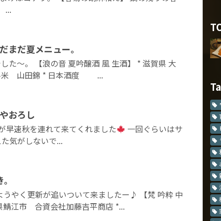
..
T
まだまだ夏メニュー。
た～。 【浪の音 夏吟醸酒 風 生酒】 * 滋賀県 大
米 山田錦 * 日本酒度 ...
T
ひやおろし
が早速秋を連れて来てくれました
一回ぐらいはサ
気がしないで...
き。
ようやく更新が追いついて来ましたー♪ 【梵 吟粋 中
県鯖江市 合資会社加藤吉平商店 *...