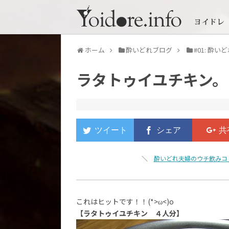
ホーム
酔いどれブログ
#01: 酔
ラタトゥイユチキン。
＼
酔いどれ夫婦のウチ飲みコ
これはヒットです！！(*>ω<)o
【ラタトゥイユチキン ４人分】