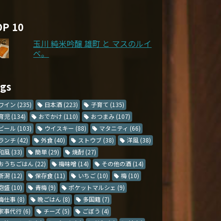
OP 10
玉川 純米吟醸 雄町 と マスのルイ
ベ。
ags
ワイン
(235)
日本酒
(223)
子育て
(135)
育児
(134)
おでかけ
(110)
おつまみ
(107)
ビール
(103)
ウイスキー
(88)
マタニティ
(66)
ランチ
(42)
外食
(40)
ストウブ
(38)
洋風
(38)
和風
(33)
簡単
(29)
焼酎
(27)
おうちごはん
(22)
梅味噌
(14)
その他の酒
(14)
新潟
(12)
保存食
(11)
いちご
(10)
梅
(10)
泡盛
(10)
青梅
(9)
ポケットマルシェ
(9)
梅仕事
(8)
晩ごはん
(8)
多国籍
(7)
家事代行
(6)
チーズ
(5)
ごぼう
(4)