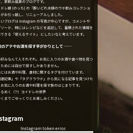
ぼ、家飲み風景のブログです。
ドレ嫁 (のっち) の「酔いどれ夫婦のウチ飲みコレクショ
」がお引っ越し、リニューアルしました。
いブログは Instagram の写真が中心ですが、コメントや
ピソード、時にはレシピなどを追記して、蓄積された情報を
用できる「使えるサイト」 にしたいなと考えています。
夜のアテやお酒を探す手がかりとして ──
の好みなんて人それぞれ。お気に入りのお酒や食べ物を見つ
るためには自分で探すしかありません。
事にはお酒や料理、食材に関するタグを付けています。
関連記事』や『タグクラウド』から気になる記事を見つけた
、お気に入りのお酒や料理を探す旅のはじまりです。
くるめく（?!）ヨイドレの世界
ゆくまでごゆっくりとお楽しみください。
nstagram
Instagram token error.