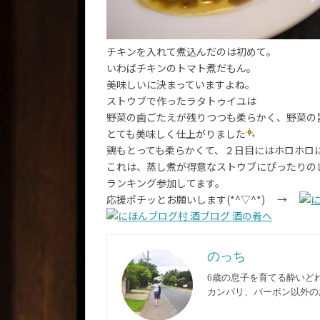
チキンを入れて煮込んだのは初めて。
いわばチキンのトマト煮だもん。
美味しいに決まっていますよね。
ストウブで作ったラタトゥイユは
野菜の歯ごたえが残りつつも柔らかく、野菜の
とても美味しく仕上がりました
鶏もとっても柔らかくて、２日目にはホロホロに！
これは、蒸し煮が得意なストウブにぴったりのレシ
ランキング参加してます。
応援ポチッとお願いします(*^▽^*) →
のっち
6歳の息子を育てる酔いど
カンパリ、バーボン以外の