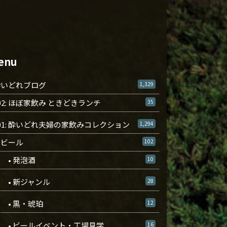
enu
酔いどれブログ
1,329
02: ほぼ家飲み ときどきランチ
35
01: 酔いどれ夫婦の家飲みコレクション
1,294
ビール
102
• 発泡酒
10
• 新ジャンル
28
• 黒・琥珀
12
• ビールイベント・工場見学
16