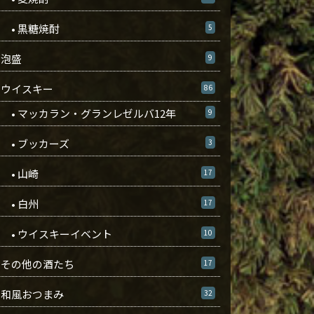
• 黒糖焼酎
5
泡盛
9
ウイスキー
86
• マッカラン・グランレゼルバ12年
9
• ブッカーズ
3
• 山崎
17
• 白州
17
• ウイスキーイベント
10
その他の酒たち
17
和風おつまみ
32