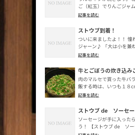
ご（紅玉）でりんごジャムを
記事を読む
ストウブ到着！
ついに来ましたよ！！ 憧
ジャーン♪ 「大は小を兼ね
記事を読む
牛とごぼうの炊き込み
肉のマルセで買った牛バラ
飯する時は、いつも１８cm
記事を読む
ストウブ de ソーセ
ソーセージが手に入った
う！ 【ストウブ de ソ
記事を読む