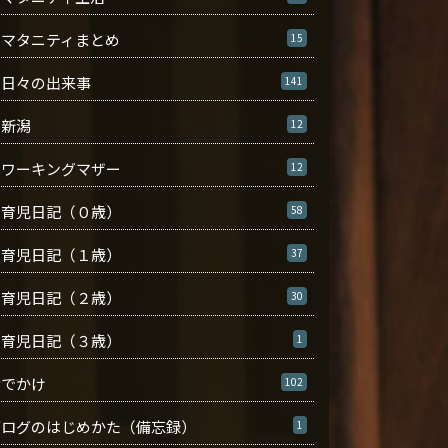
マタニティまとめ
15
日々の出来事
141
新潟
12
ワーキングマザー
12
育児日記（０歳）
58
育児日記（１歳）
37
育児日記（２歳）
30
育児日記（３歳）
1
おでかけ
102
ブログのはじめかた（備忘録）
1