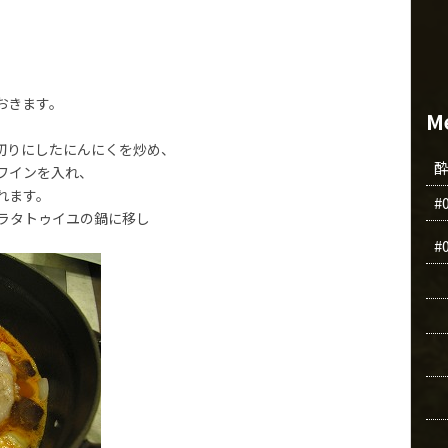
おきます。
M
切りにしたにんにくを炒め、
ワインを入れ、
れます。
#
ラタトゥイユの鍋に移し
#