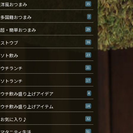
洋風おつまみ
35
多国籍おつまみ
7
超・簡単おつまみ
29
ストウブ
36
ソト飲み
23
ウチランチ
21
ソトランチ
17
ウチ飲み盛り上げアイデア
4
ウチ飲み盛り上げアイテム
14
お気に入り♪
32
マタニティ生活
51