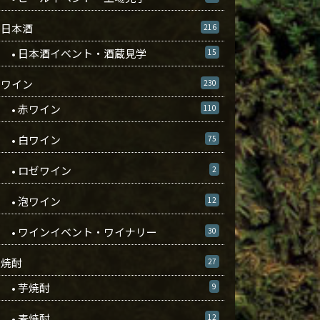
日本酒
216
• 日本酒イベント・酒蔵見学
15
ワイン
230
• 赤ワイン
110
• 白ワイン
75
• ロゼワイン
2
• 泡ワイン
12
• ワインイベント・ワイナリー
30
焼酎
27
• 芋焼酎
9
• 麦焼酎
12