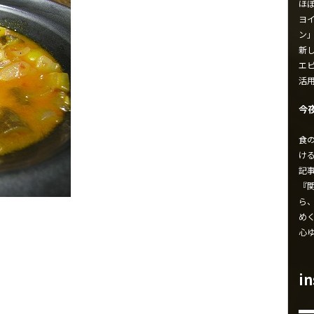
ほ
ヨイ
ン
新し
エ
活
今
食
け
記
『
ら
め
心
i