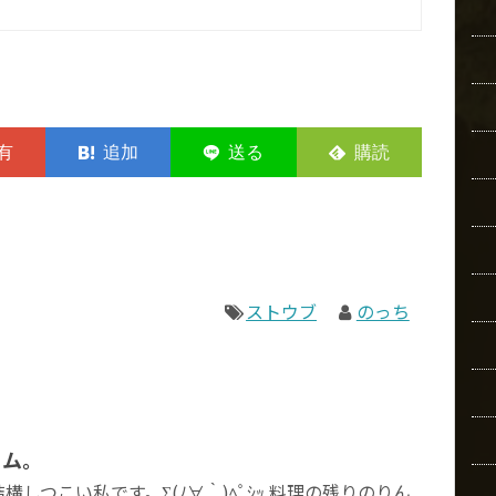
ストウブ
のっち
ャム。
構しつこい私です。Σ(ﾉ∀｀)ﾍﾟｼｯ 料理の残りのりん