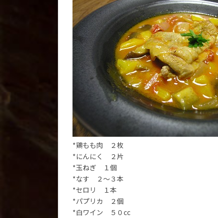
*鶏もも肉 ２枚
*にんにく ２片
*玉ねぎ １個
*なす ２～３本
*セロリ １本
*パプリカ ２個
*白ワイン ５０cc