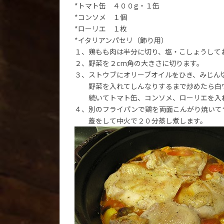
*トマト缶 ４００g・１缶
*コンソメ １個
*ローリエ １枚
*イタリアンパセリ（飾り用）
１、鶏もも肉は半分に切り、塩・こしょうして
２、野菜を２cm角の大きさに切ります。
３、ストウブにオリーブオイルをひき、みじん
野菜を入れてしんなりするまで炒めたら白
続いてトマト缶、コンソメ、ローリエを入
４、別のフライパンで鶏を両面こんがり焼いて
蓋をして中火で２０分蒸し煮します。