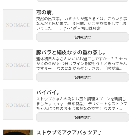
恋の病。
突然の出来事。 カミナリが落ちるとは、こういう事
なんだと思います。 ３日前、私は突然恋をしてしま
いました。。。(*･･*)ﾎﾟｯ 初日は興奮...
記事を読む
豚バラと絹皮なすの重ね蒸し。
連休初日みなさんいかがお過ごしですかー？？ せっ
かくのＧＷ♪ 今日はワインを飲もう！と思ってたん
ですぅー。 なのに朝からダンナさま、「喉が痛...
記事を読む
バイバイ。
ストウブちゃんの為にお玉と調理スプーンを新調し
ました♪（ｂｙ 無印良品） デリケートなストウブ
ちゃんに金属のお玉は厳禁なのです！ なので・...
記事を読む
ストウブでアクアパッツア♪