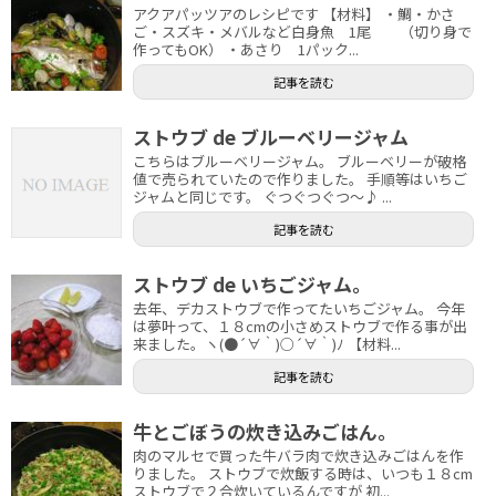
アクアパッツアのレシピです 【材料】 ・鯛・かさ
ご・スズキ・メバルなど白身魚 1尾 （切り身で
作ってもOK） ・あさり 1パック...
記事を読む
ストウブ de ブルーベリージャム
こちらはブルーベリージャム。 ブルーベリーが破格
値で売られていたので作りました。 手順等はいちご
ジャムと同じです。 ぐつぐつぐつ～♪ ...
記事を読む
ストウブ de いちごジャム。
去年、デカストウブで作ってたいちごジャム。 今年
は夢叶って、１８cmの小さめストウブで作る事が出
来ました。ヽ(●´∀｀)○´∀｀)ﾉ 【材料...
記事を読む
牛とごぼうの炊き込みごはん。
肉のマルセで買った牛バラ肉で炊き込みごはんを作
りました。 ストウブで炊飯する時は、いつも１８cm
ストウブで２合炊いているんですが 初...