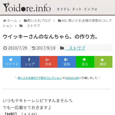
ホーム
酔いどれブログ
#01: 酔いどれ夫婦の家飲みコレク
ション
ストウブ
ウイッキーさんのなんちゃら。の作り方。
2010/7/29
2017/9/18
ストウブ
＼
酔いどれ夫婦のウチ飲みコレクション
は
Yoidore.info
に引越しました ／
いつもテキトーレシピですんまそん
でも一応載せておきます♪
【材料】
（４人分）