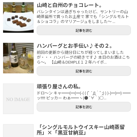
山崎と白州のチョコレート。
バレンタインは過ぎちゃったけど、サントリーの山
崎蒸留所で買ったお土産で 家でも「シングルモルト
＆ショコラ」のマリアージュをしました～ ...
記事を読む
ハンバーグとお手伝い♪その２。
前回の更新から随分日にちが経ってしまいました
が・・・ ハンバーグの続きです♪ 本日のお酒はこち
ら～。 【山崎＆DEMPLE１２年ハイボ...
記事を読む
頑張り屋さんの私。
ドロ～ン キャ━━(━(━(-( ( (ﾟ´Д｀ﾟ;) ) )-)━)━) ━━
ッ!!!!! ピッカー わぁ━━ヽ(●´∀｀)○...
記事を読む
「シングルモルトウイスキー山崎蒸留
所」×「黒豆甘納豆」