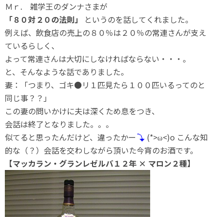
Ｍｒ. 雑学王のダンナさまが
「８０対２０の法則」
というのを話してくれました。
例えば、飲食店の売上の８０％は２０％の常連さんが支え
ているらしく、
よって常連さんは大切にしなければならない・・・。
と、そんなような話でありました。
妻：「つまり、ゴキ●リ１匹見たら１００匹いるってのと
同じ事？？」
この妻の問いかけに夫は深くため息をつき、
会話は終了となりました。。。
似てると思ったんだけど、違ったかー
(*>ω<)o こんな知
的な（？）会話を交わしながら頂いた今宵のお酒です。
【マッカラン・グランレゼルバ１２年 × マロン２種】