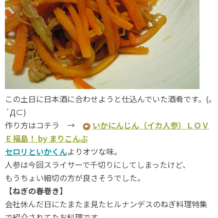
この土日に日本酒に合わせようと仕込んでいた酒肴です。(｡
´Д⊂)
作り方はコチラ →
いかにんじん（イカ人参）ＬＯＶ
Ｅ福島！ by まりこんぶ
セロリといかくん
よりオツな味。
人参は今回スライサーで千切りにしてしまったけど、
もうちょい細切の方が良さそうでした。
【ねぎの春巻き】
会社休んだ日にたまたま見たヒルナンデスのねぎ料理特集
で紹介されてたお料理です。