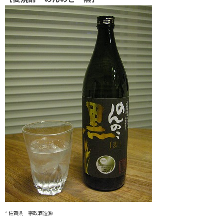
* 佐賀県 宗政酒造㈱