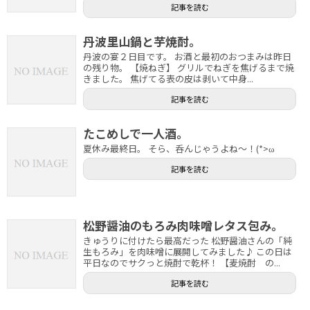
記事を読む
丹波里山鍋と芋焼酎。
丹波の宴２日目です。 お酒と最初のおつまみは昨日
の残り物。 【焼ねぎ】 グリルでねぎを焦げるまで焼
きました。 焦げてる表の皮は剥いて中身...
記事を読む
たこめしで一人酒。
夏休み最終日。 そら、呑んじゃうよね～！(*>ω
記事を読む
松野醤油のもろみ肉味噌レタス包み。
きゅうりに付けたら最高だった 松野醤油さんの「純
生もろみ」を肉味噌に展開してみました♪ この日は
平日なのでサクっと焼酎で乾杯！ 【麦焼酎 の...
記事を読む