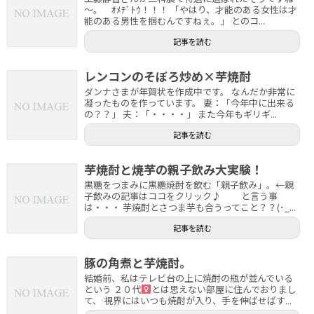
～。 ｵﾒﾃﾞﾄｳ！！！ 「やはり、才能のある女性は才
能のある男性を掴むんですねぇ。」 とのコ...
記事を読む
レンコンのそぼろ炒め×芋焼酎
ダンナさまが年賀状を作成中です。 なんだか非常に
凝ったものを作っています。 妻：「今年中に出来る
の？？」 夫：「・・・・」 また今年もギリギ...
記事を読む
芋焼酎と焼芋の親子飲み大実験！
黒糖をつまみに黒糖焼酎を飲む「親子飲み」。←親
子飲みの記事はココをクリック♪ と言う事
は・・・ 芋焼酎とさつま芋も合うってこと？？(･_...
記事を読む
豚の角煮と芋焼酎。
結婚前、私はテレビ台の上に焼酎の瓶が並んでいる
という ２０代
とは思えない部屋に住んでおりまし
て、 視界にはいつも焼酎が入り、手を伸ばせばす...