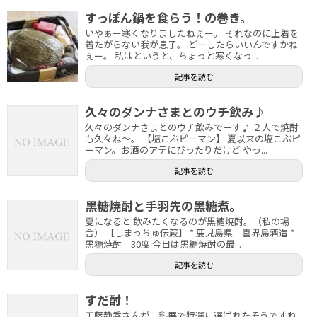
すっぽん鍋を食らう！の巻き。
いやぁー寒くなりましたねぇー。 それなのに上着を
着たがらない我が息子。 どーしたらいいんですかね
ぇー。 私はというと、ちょっと寒くなっ...
記事を読む
久々のダンナさまとのウチ飲み♪
久々のダンナさまとのウチ飲みでーす♪ ２人で焼酎
も久々ね～。 【塩こぶピーマン】 夏以来の塩こぶピ
ーマン。お酒のアテにぴったりだけど やっ...
記事を読む
黒糖焼酎と手羽先の黒糖煮。
夏になると 飲みたくなるのが黒糖焼酎。（私の場
合） 【しまっちゅ伝蔵】 * 鹿児島県 喜界島酒造 *
黒糖焼酎 30度 今日は黒糖焼酎の最...
記事を読む
すだ酎！
工藤静香さんが二科展で特選に選ばれたそうですね