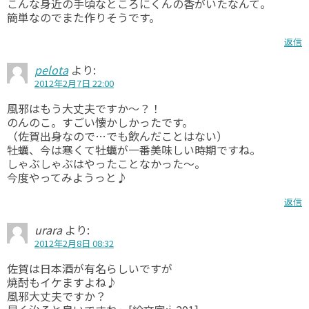
こんな身近の手頃なところにくんの香がいたなんて。
簡単なのでまた作りそうです。
返信
pelota
より:
2012年2月7日 22:00
風邪はもう大丈夫ですか～？！
のんのこ。すごい懐かしかったです。
（佐賀出身なので…でも飲んだことはない）
牡蠣、今は寒くて牡蠣が一番美味しい時期ですね。
しゃぶしゃぶはやったことなかった～。
今度やってみようっと♪
返信
urara
より:
2012年2月8日 08:32
佐賀は日本酒が有名らしいですが
焼酎もイケますよね♪
風邪大丈夫ですか？