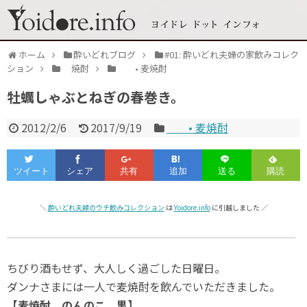
ホーム
酔いどれブログ
#01: 酔いどれ夫婦の家飲みコレク
ション
焼酎
• 麦焼酎
牡蠣しゃぶとねぎの春巻き。
2012/2/6
2017/9/19
• 麦焼酎
＼
酔いどれ夫婦のウチ飲みコレクション
は
Yoidore.info
に引越しました ／
ちびり酒もせず、大人しく過ごした日曜日。
ダンナさまには一人で麦焼酎を飲んでいただきました。
【麦焼酎 のんのこ 黒】