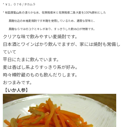
* ￥１，０７６ / タカムラ
* 有田黒髪山系の清らかな水、佐賀県産米と佐賀県産二条大麦を100%原料とした
黒麹仕込の本格麦焼酎です米麹を使用しているため、適度な甘味と、
黒麹ならではのコクとキレがあり、すっきりした飲み口が特徴です。
クリアな味で飲みやすい麦焼酎です。
日本酒とワインばかり飲んでますが、家には焼酎も常備し
ていて
平日にたまに飲んでいます。
麦は香ばし系よりすっきり系が好み。
時々樽貯蔵のものも飲んだりします。
おつまみです。
【いか人参】