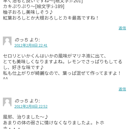
早く治ると良いですね～[絵文字:i-201]
カキぷりぷり～[絵文字:i-189]
柚子おろし美味しそう♪
紅葉おろしとか大根おろしとカキ最高ですね！
返信
のっち
より:
2012年2月8日 22:41
セロリといかくんはいかの風味がマリネ液に出て、
とても美味しくなりますよね。レモンでさっぱりもしてる
し、好きな味です♪
私も仕上がりが綺麗なので、葉っぱ混ぜて作ってますよ！
^^
返信
のっち
より:
2012年2月8日 22:52
風邪、治りました～♪
あまりの体の弱さに情けなくなりましたよ。トホ
ホ・・・。