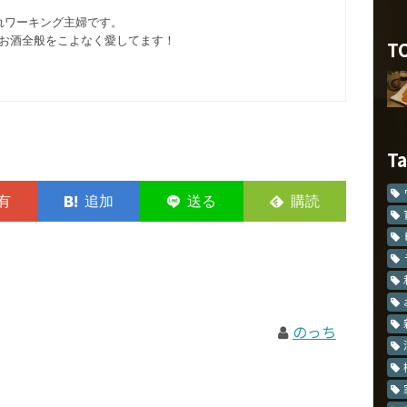
れワーキング主婦です。
お酒全般をこよなく愛してます︎！
T
T
のっち