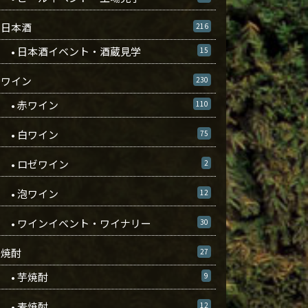
日本酒
216
• 日本酒イベント・酒蔵見学
15
ワイン
230
• 赤ワイン
110
• 白ワイン
75
• ロゼワイン
2
• 泡ワイン
12
• ワインイベント・ワイナリー
30
焼酎
27
• 芋焼酎
9
• 麦焼酎
12