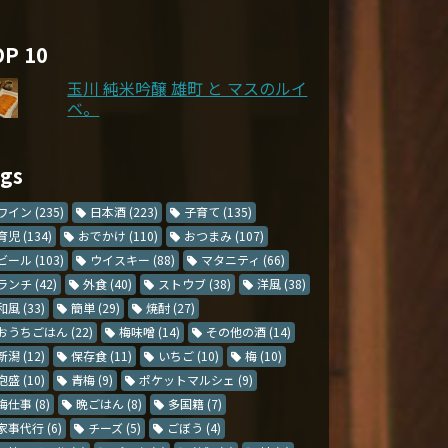
OP 10
玉川 純米吟醸 雄町 と マスのルイ
ベ。
ags
ワイン
(235)
日本酒
(223)
子育て
(135)
育児
(134)
おでかけ
(110)
おつまみ
(107)
ビール
(103)
ウイスキー
(88)
マタニティ
(66)
ランチ
(42)
外食
(40)
ストウブ
(38)
洋風
(38)
和風
(33)
簡単
(29)
焼酎
(27)
おうちごはん
(22)
梅味噌
(14)
その他の酒
(14)
新潟
(12)
保存食
(11)
いちご
(10)
梅
(10)
泡盛
(10)
青梅
(9)
ポケットマルシェ
(9)
梅仕事
(8)
晩ごはん
(8)
多国籍
(7)
家事代行
(6)
チーズ
(5)
ごぼう
(4)