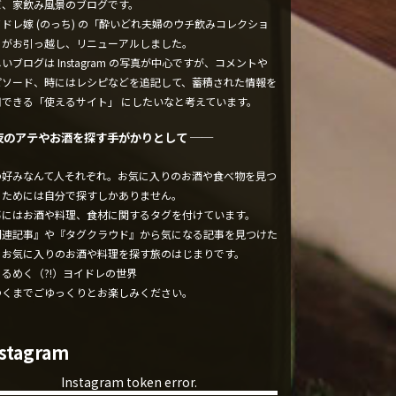
ぼ、家飲み風景のブログです。
ドレ嫁 (のっち) の「酔いどれ夫婦のウチ飲みコレクショ
」がお引っ越し、リニューアルしました。
いブログは Instagram の写真が中心ですが、コメントや
ピソード、時にはレシピなどを追記して、蓄積された情報を
用できる「使えるサイト」 にしたいなと考えています。
夜のアテやお酒を探す手がかりとして ──
の好みなんて人それぞれ。お気に入りのお酒や食べ物を見つ
るためには自分で探すしかありません。
事にはお酒や料理、食材に関するタグを付けています。
関連記事』や『タグクラウド』から気になる記事を見つけた
、お気に入りのお酒や料理を探す旅のはじまりです。
くるめく（?!）ヨイドレの世界
ゆくまでごゆっくりとお楽しみください。
nstagram
Instagram token error.