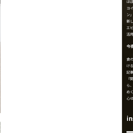
ほ
ヨイ
ン
新し
エ
活
今
食
け
記
『
ら
め
心
i