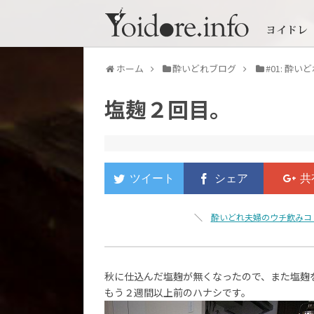
ホーム
酔いどれブログ
#01: 酔
塩麹２回目。
＼
酔いどれ夫婦のウチ飲みコ
秋に仕込んだ塩麹が無くなったので、また塩麹
もう２週間以上前のハナシです。