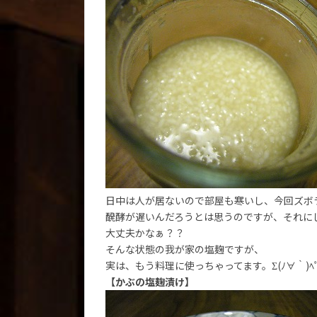
日中は人が居ないので部屋も寒いし、今回ズボ
醗酵が遅いんだろうとは思うのですが、それに
大丈夫かなぁ？？
そんな状態の我が家の塩麹ですが、
実は、もう料理に使っちゃってます。Σ(ﾉ∀｀)ﾍﾟ
【かぶの塩麹漬け】