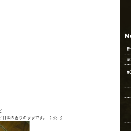
M
#
#
ど
甘酒の香りのままです。（-公- ;）