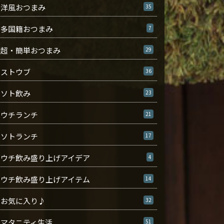
洋風おつまみ
35
多国籍おつまみ
7
超・簡単おつまみ
29
ストウブ
36
ソト飲み
23
ウチランチ
21
ソトランチ
17
ウチ飲み盛り上げアイデア
4
ウチ飲み盛り上げアイテム
14
お気に入り♪
32
マタニティ生活
51