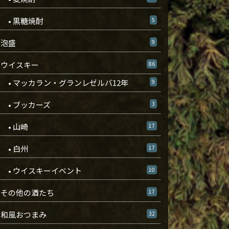
• 黒糖焼酎
5
泡盛
9
ウイスキー
86
• マッカラン・グランレゼルバ12年
9
• ブッカーズ
3
• 山崎
17
• 白州
17
• ウイスキーイベント
10
その他の酒たち
17
和風おつまみ
32