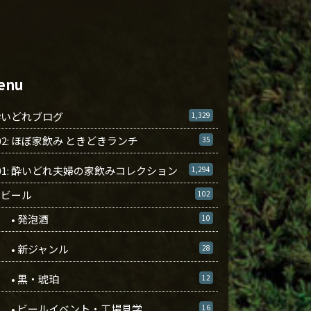
enu
酔いどれブログ
1,329
02: ほぼ家飲み ときどきランチ
35
01: 酔いどれ夫婦の家飲みコレクション
1,294
ビール
102
• 発泡酒
10
• 新ジャンル
28
• 黒・琥珀
12
• ビールイベント・工場見学
16