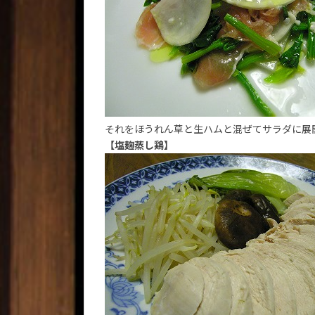
それをほうれん草と生ハムと混ぜてサラダに展
【塩麹蒸し鶏】