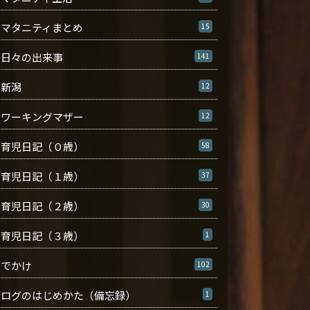
マタニティまとめ
15
日々の出来事
141
新潟
12
ワーキングマザー
12
育児日記（０歳）
58
育児日記（１歳）
37
育児日記（２歳）
30
育児日記（３歳）
1
おでかけ
102
ブログのはじめかた（備忘録）
1