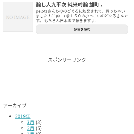
醸し人九平次 純米吟醸 雄町 。
pelotaさんちののどぐろに触発されて、買っちゃい
ました！( ´艸｀) ＠１５０の小っこいのどぐろさんで
す。 もちろん日本酒で頂きます♪...
記事を読む
スポンサーリンク
アーカイブ
2019年
3月
(3)
2月
(5)
1月
(8)