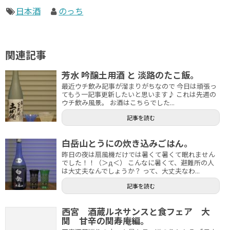
日本酒
のっち
関連記事
芳水 吟醸土用酒 と 淡路のたこ飯。
最近ウチ飲み記事が溜まりがちなので 今日は頑張っ
てもう一記事更新したいと思います♪ これは先週の
ウチ飲み風景。 お酒はこちらでした...
記事を読む
白岳山とうにの炊き込みごはん。
昨日の夜は扇風機だけでは暑くて暑くて眠れません
でした！！（＞д＜） こんなに暑くて、避難所の人
は大丈夫なんでしょうか？ って、大丈夫なわ...
記事を読む
西宮 酒蔵ルネサンスと食フェア 大
関 甘辛の関寿庵編。