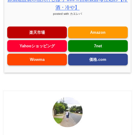
酒・冷や】
posted with
カエレバ
楽天市場
Amazon
Yahooショッピング
7net
Wowma
価格.com