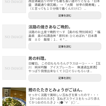
西宮酒蔵巡りの中でも最も長い道のりとなる 「日本
盛 酒蔵通り煉瓦館」 → 「大関 甘辛の関寿庵」 。
（と言っても１０分強で着くんだけど） ...
記事を読む
淡路の焼きあなご晩酌。
淡路のお土産で晩酌で～す 【奥の松 特別純米】 * 福
島県 奥の松酒造㈱ * 原料米: ひとめぼれ * 日本酒
度 ±０ 酸度：１．４ * ...
記事を読む
男の料理。
日曜日。 この日ももちろんグラスは一つ・・・ 【玉
川 純米吟醸 アイスブレーカー 無濾過生原酒】
やっぱり我慢出来なくて３口ぐらいもらいま...
記事を読む
鰹のたたきとみょうがごはん。
せっかく淡路で美味しい玉ねぎを買ったので・・・
【かつおのたたき】 玉ねぎスライスをたっぷり添え
てかつおのたたき♪ヽ(●´∀｀)○´...