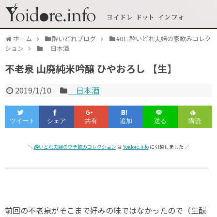
ホーム
酔いどれブログ
#01: 酔いどれ夫婦の家飲みコレク
ション
日本酒
不老泉 山廃純米吟醸 ひやおろし 【生】
2019/1/10
日本酒
＼
酔いどれ夫婦のウチ飲みコレクション
は
Yoidore.info
に引越しました ／
前回の不老泉がそこまで好みの味ではなかったので（生酛