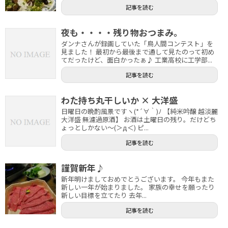
記事を読む
夜も・・・・残り物おつまみ。
ダンナさんが録画していた「鳥人間コンテスト」を
見ました！ 最初から最後まで通して見たのって初め
てだったけど、面白かったぁ♪ 工業高校に工学部...
記事を読む
わた持ち丸干しいか × 大洋盛
日曜日の晩酌風景ですヽ(*´∀｀)ﾉ 【純米吟醸 越淡麗
大洋盛 無濾過原酒】 お酒は土曜日の残り。だけどち
ょっとしかない～(＞д＜) ピ...
記事を読む
謹賀新年♪
新年明けましておめでとうございます。 今年もまた
新しい一年が始まりました。 家族の幸せを願ったり
新しい目標を立てたり 去年...
記事を読む