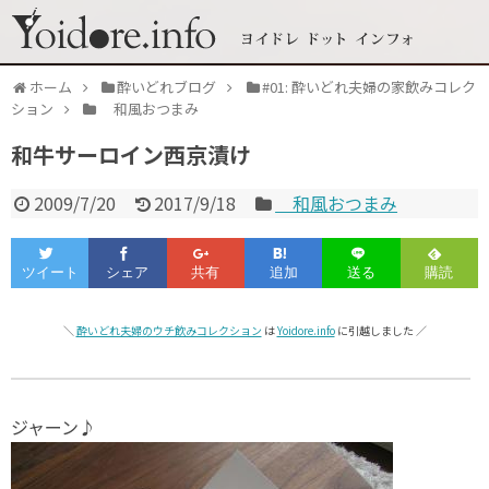
ホーム
酔いどれブログ
#01: 酔いどれ夫婦の家飲みコレク
ション
和風おつまみ
和牛サーロイン西京漬け
2009/7/20
2017/9/18
和風おつまみ
＼
酔いどれ夫婦のウチ飲みコレクション
は
Yoidore.info
に引越しました ／
ジャーン♪