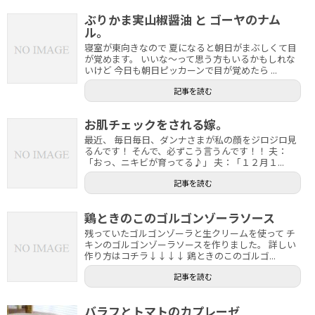
ぶりかま実山椒醤油 と ゴーヤのナム
ル。
寝室が東向きなので 夏になると朝日がまぶしくて目
が覚めます。 いいな～って思う方もいるかもしれな
いけど 今日も朝日ピッカーンで目が覚めたら ...
記事を読む
お肌チェックをされる嫁。
最近、 毎日毎日、ダンナさまが私の顔をジロジロ見
るんです！ そんで、必ずこう言うんです！！ 夫：
「おっ、ニキビが育ってる♪」 夫：「１２月１...
記事を読む
鶏ときのこのゴルゴンゾーラソース
残っていたゴルゴンゾーラと生クリームを使って チ
キンのゴルゴンゾーラソースを作りました。 詳しい
作り方はコチラ↓↓↓↓ 鶏ときのこのゴルゴ...
記事を読む
バラフとトマトのカプレーゼ