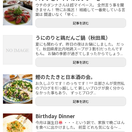
ウチのダンナさんは超マイペース。 全然言う事を聞
きません！ 特にお風呂！ 結婚して一番発している言
葉は 間違いなく「早く...
記事を読む
うにのりと鶏だんご鍋（秋田風）
夏にも関わらず、昨日の夜はお鍋にしました。 だっ
て、秋田県産比内地鶏スープが３割引だったんです
もん。 お鍋の季節が過ぎてしまったからでしょう...
記事を読む
鰹のたたきと日本酒の会。
お久しぶりです！のっちです！^^ 旦那さんが突然私
のブログを引っ越しして 新しいブログが良く分から
なかった事もあり、 ずっとブログ...
記事を読む
Birthday Dinner
今月は誕生日
・・・という訳で、家族で晩ごはん
を食べに出かけました。 前菜 どれも気になる〜 ...