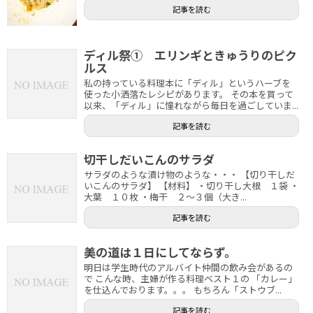
記事を読む
ディル祭① エリンギときゅうりのピク
ルス
私の持っている料理本に「ディル」というハーブを
使った小洒落たレシピがあります。 その本を買って
以来、「ディル」に憧れながら毎日を過ごしていま...
記事を読む
切干しだいこんのサラダ
サラダのような漬け物のような・・・ 【切り干しだ
いこんのサラダ】 【材料】 ・切り干し大根 １袋 ・
大葉 １０枚 ・梅干 ２～３個（大き...
記事を読む
美の道は１日にしてならず。
明日は学生時代のアルバイト仲間の飲み会があるの
で こんな時、主婦が作る料理ベスト１の 「カレー」
を仕込んでおります。。。 もちろん「ストウブ...
記事を読む