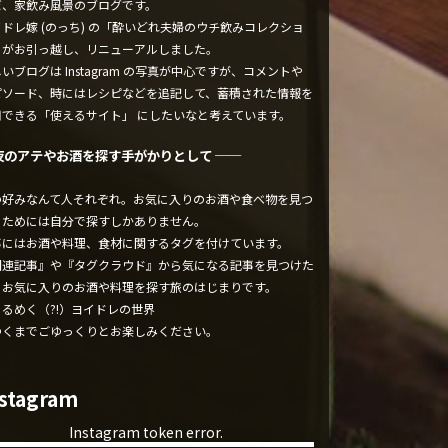
ぼ、家飲み風景のブログです。
ドレ嫁 (のっち) の「酔いどれ夫婦のウチ飲みコレクショ
」がお引っ越し、リニューアルしました。
いブログは Instagram の写真が中心ですが、コメントや
ピソード、時にはレシピなどを追記して、蓄積された情報を
用できる「使えるサイト」 にしたいなと考えています。
夜のアテやお酒を探す手がかりとして ──
の好みなんて人それぞれ。お気に入りのお酒や食べ物を見つ
るためには自分で探すしかありません。
事にはお酒や料理、食材に関するタグを付けています。
関連記事』や『タグクラウド』から気になる記事を見つけた
、お気に入りのお酒や料理を探す旅のはじまりです。
くるめく（?!）ヨイドレの世界
ゆくまでごゆっくりとお楽しみください。
nstagram
Instagram token error.