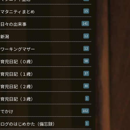
マタニティまとめ
15
日々の出来事
141
新潟
12
ワーキングマザー
12
育児日記（０歳）
58
育児日記（１歳）
37
育児日記（２歳）
30
育児日記（３歳）
1
おでかけ
102
ブログのはじめかた（備忘録）
1