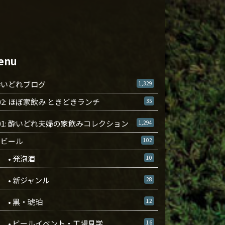
enu
酔いどれブログ
1,329
02: ほぼ家飲み ときどきランチ
35
01: 酔いどれ夫婦の家飲みコレクション
1,294
ビール
102
• 発泡酒
10
• 新ジャンル
28
• 黒・琥珀
12
• ビールイベント・工場見学
16