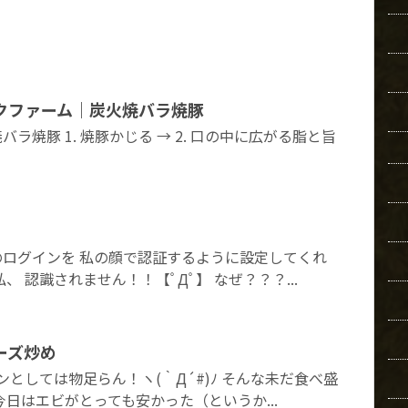
クファーム｜炭火焼バラ焼豚
ラ焼豚 1. 焼豚かじる → 2. 口の中に広がる脂と旨
ログインを 私の顔で認証するように設定してくれ
、 認識されません！！【ﾟДﾟ】 なぜ？？？...
ーズ炒め
としては物足らん！ヽ(｀Д´#)ﾉ そんな未だ食べ盛
日はエビがとっても安かった（というか...