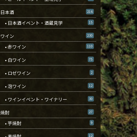
日本酒
216
• 日本酒イベント・酒蔵見学
15
ワイン
230
• 赤ワイン
110
• 白ワイン
75
• ロゼワイン
2
• 泡ワイン
12
• ワインイベント・ワイナリー
30
焼酎
27
• 芋焼酎
9
• 麦焼酎
12