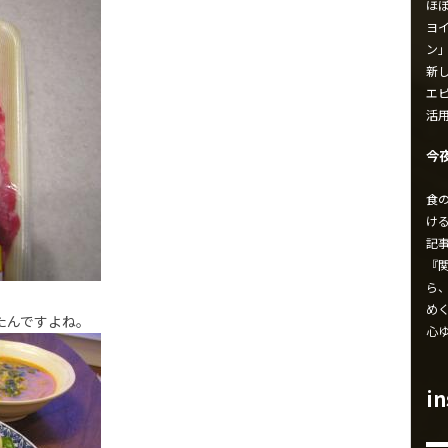
ほ
ヨイ
ン
新し
エ
活
今
食
け
記
『
ら
め
たんですよね。
心
i