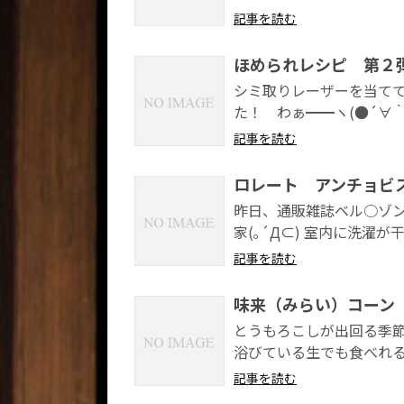
記事を読む
ほめられレシピ 第２
シミ取りレーザーを当てて
た！ わぁ━━ヽ(●´∀｀)
記事を読む
ロレート アンチョビ
昨日、通販雑誌ベル○ゾン
家(｡´Д⊂) 室内に洗濯
記事を読む
味来（みらい）コーン
とうもろこしが出回る季節
浴びている生でも食べれる
記事を読む