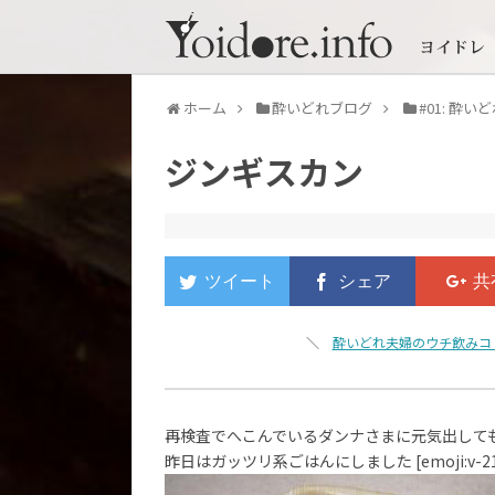
ホーム
酔いどれブログ
#01: 酔
ジンギスカン
＼
酔いどれ夫婦のウチ飲みコ
再検査でへこんでいるダンナさまに元気出して
昨日はガッツリ系ごはんにしました [emoji:v-21