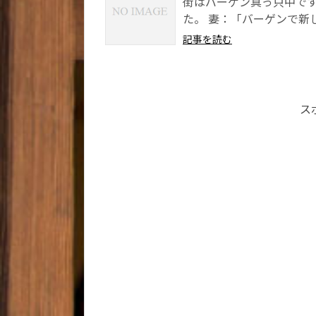
街はバーゲン真っ只中です
た。 妻：「バーゲンで新
記事を読む
ス