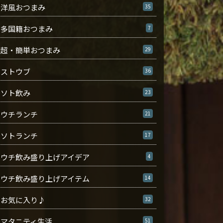
洋風おつまみ
35
多国籍おつまみ
7
超・簡単おつまみ
29
ストウブ
36
ソト飲み
23
ウチランチ
21
ソトランチ
17
ウチ飲み盛り上げアイデア
4
ウチ飲み盛り上げアイテム
14
お気に入り♪
32
マタニティ生活
51