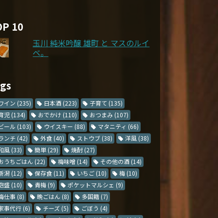
OP 10
玉川 純米吟醸 雄町 と マスのルイ
ベ。
ags
ワイン
(235)
日本酒
(223)
子育て
(135)
育児
(134)
おでかけ
(110)
おつまみ
(107)
ビール
(103)
ウイスキー
(88)
マタニティ
(66)
ランチ
(42)
外食
(40)
ストウブ
(38)
洋風
(38)
和風
(33)
簡単
(29)
焼酎
(27)
おうちごはん
(22)
梅味噌
(14)
その他の酒
(14)
新潟
(12)
保存食
(11)
いちご
(10)
梅
(10)
泡盛
(10)
青梅
(9)
ポケットマルシェ
(9)
梅仕事
(8)
晩ごはん
(8)
多国籍
(7)
家事代行
(6)
チーズ
(5)
ごぼう
(4)