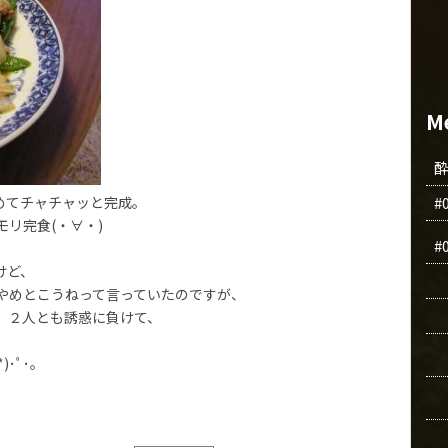
M
#
めてチャチャッと完成。
リ完食(・∀・)
#
けど、
やめとこうねって言っていたのですが、
、２人とも誘惑に負けて、
･ﾟ･。