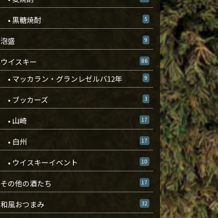
• 黒糖焼酎
5
泡盛
9
ウイスキー
86
• マッカラン・グランレゼルバ12年
9
• ブッカーズ
3
• 山崎
17
• 白州
17
• ウイスキーイベント
10
その他の酒たち
17
和風おつまみ
32