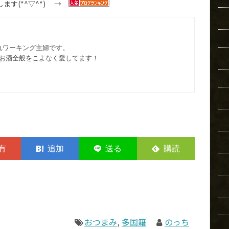
ます(*^▽^*) →
れワーキング主婦です。
お酒全般をこよなく愛してます︎！
おつまみ
,
多国籍
のっち