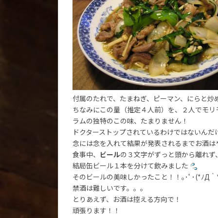
付属のたれで、たまねぎ、ピーマン、にらと炒
ちなみにこの量（推定４人前）を、２人でモリモ
ラムの独特のこの味、たまりません！
ドクターストップされているわけではないんだ
念には念を入れて結果が発表されるまでお酒は
食事中、
ビール
の３文字がずっと頭から離れず
結局缶ビール１本を分けて飲みました
そのビールの美味しかったこと！！｡･ﾟ･(*ﾉД｀*)
禁酒は難しいです。。。
とりあえず、お酒は控える方向で！
頑張ります！！