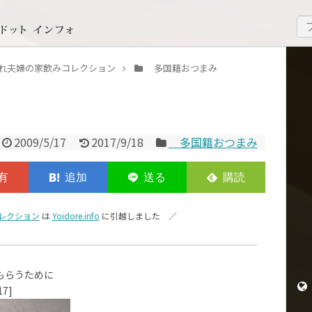
いどれ夫婦の家飲みコレクション
多国籍おつまみ
2009/5/17
2017/9/18
多国籍おつまみ
レクション
は
Yoidore.info
に引越しました ／
もらうために
7]