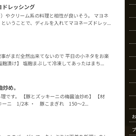
ヨドレッシング
）やクリーム系の料理と相性が良いそう。 マヨネ
 ということで、ディルを入れてマヨネーズドレッ...
事がまだ全然出来てないので 平日の小ネタをお楽
麹漬け】 塩麹まぶして冷凍してあったはまち...
油炒め。
理です。 【豚とズッキーニの梅醤油炒め】 【材
ニ 1/2本 ・ 豚こまぎれ 150～2...