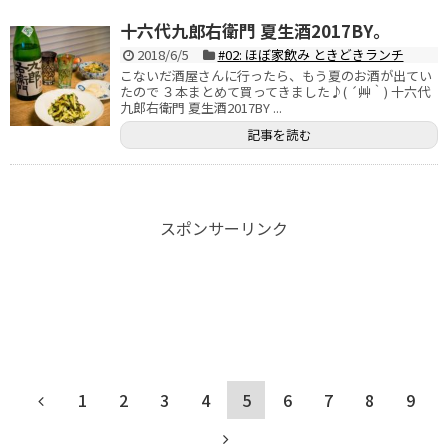
十六代九郎右衛門 夏生酒2017BY。
2018/6/5
#02: ほぼ家飲み ときどきランチ
こないだ酒屋さんに行ったら、もう夏のお酒が出てい
たので ３本まとめて買ってきました♪( ´艸｀) 十六代
九郎右衛門 夏生酒2017BY ...
記事を読む
スポンサーリンク
1
2
3
4
5
6
7
8
9