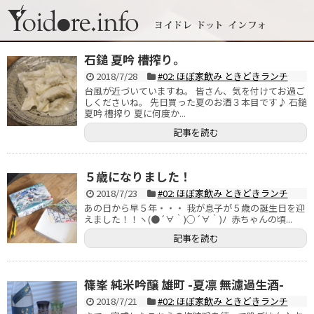
石鎚 夏吟 槽搾り。
2018/7/28
#02: ほぼ家飲み ときどきランチ
台風が近づいていますね。 皆さん、気を付けてお過ご
しくださいね。 先日買った夏のお酒３本目です♪ 石鎚
夏吟 槽搾り 夏に何度か...
記事を読む
５歳になりました！
2018/7/23
#02: ほぼ家飲み ときどきランチ
あの日から早５年・・・ 我が息子が５歳の誕生日を迎
えました！！ヽ(●´∀｀)○´∀｀)ﾉ 赤ちゃんの頃...
記事を読む
篠峯 純米吟醸 雄町 -夏凛 無濾過生酒-
2018/7/21
#02: ほぼ家飲み ときどきランチ