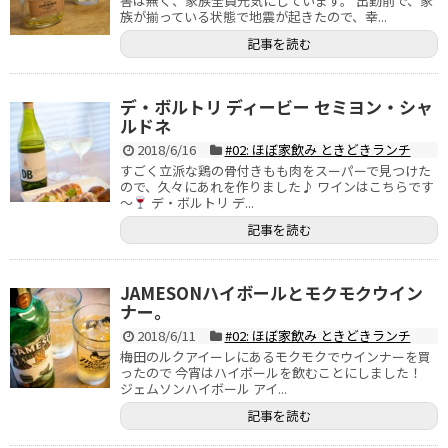
害は無く、家族全員元気にしています。 出勤前で、家
族が揃っている状態で地震が起きたので、幸...
記事を読む
デ・ボルトリ ディービー セミヨン・シャ
ルドネ
2018/6/16
#02: ほぼ家飲み ときどきランチ
すごく立派な鶏の骨付きもも肉をスーパーで見つけた
ので、久々にあれを作りました♪ ワインはこちらです
～
デ・ボルトリ デ...
記事を読む
JAMESONハイボールとモクモクウイン
ナー。
2018/6/11
#02: ほぼ家飲み ときどきランチ
梅田のルクアイーレにあるモクモクでウインナーを買
ったので 今宵はハイボールを飲むことにしました！
ジェムソンハイボール アイ...
記事を読む