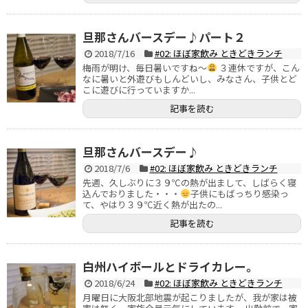
旦那さんバースデー♪パート２
2018/7/16
#02: ほぼ家飲み ときどきランチ
梅雨が明け、毎日暑いですね～
３連休ですが、こん
なに暑いと外遊びもしんどいし、みなさん、子供とど
こに遊びに行っていますか...
記事を読む
旦那さんバースデー♪
2018/7/6
#02: ほぼ家飲み ときどきランチ
先週、久しぶりに３９℃の熱が出まして、しばらく寝
込んでおりました・・・
子供にもばっちり感染っ
て、やはり３９℃近く熱が出たの...
記事を読む
白州ハイボールとドライカレー。
2018/6/24
#02: ほぼ家飲み ときどきランチ
月曜日に大阪北部地震が起こりましたが、我が家は被