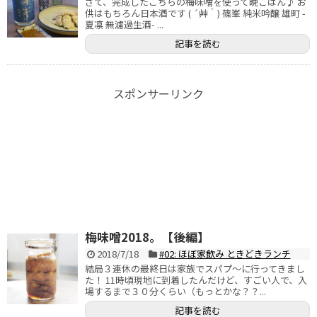
さて、完成したこちらの梅味噌を使って晩ごはん♪ お
供はもちろん日本酒です ( ´艸｀) 篠峯 純米吟醸 雄町 -
夏凛 無濾過生酒- ...
記事を読む
スポンサーリンク
梅味噌2018。【後編】
2018/7/18
#02: ほぼ家飲み ときどきランチ
結局３連休の最終日は家族でスパプ～に行ってきまし
た！ 11時頃現地に到着したんだけど、すごい人で、入
場するまで３０分くらい（もっとかな？？...
記事を読む