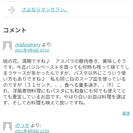
さよならマッカラン。
コメント
midasjenny
より:
2011年4月8日 03:50
桃の花、満開ですね♪ アスパラの豚肉巻き、美味しそう
です。今迄バジルペーストを買っても何時も残って捨ててし
まうケースが多かったんですが、パスタ以外にこういう使
い方もありですね♪ 私も同じ白のスープ皿を使っている
のですが（３１センチ、、、食べる量多過ぎ、、汗）こ
れ、洋風煮物料理にもパスタにも和食にも何でも使えてと
ても重宝しているお皿です。やはり白いお皿は料理を選ば
ず、そしてお料理も映えて良いですね。
返信
のっち
より:
2011年4月8日 23:29