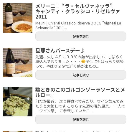
メリーニ｜ “ラ・セルヴァネッラ”
キャンティ・クラッシコ・リゼルヴァ
2011
Melini | Chianti Classico Riserva DOCG "Vigneti La
Selvanella" 2011...
記事を読む
旦那さんバースデー♪
先週、久しぶりに３９℃の熱が出まして、しばらく
寝込んでおりました・・・
子供にもばっちり感染
って、やはり３９℃近く熱が出たの...
記事を読む
鶏ときのこのゴルゴンゾーラソースとメ
ルロー。
何だか最近、 戻り鰹食べてみたり、ワイン飲んでみ
たりと大忙しです こちらは先週の晩酌風景。 一人で
「ワイン祭」 に参戦していたこ...
記事を読む