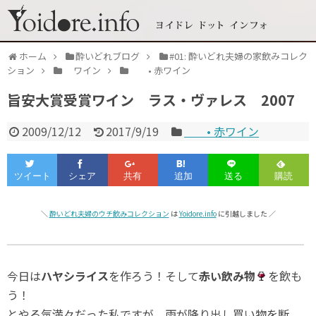
ホーム
酔いどれブログ
#01: 酔いどれ夫婦の家飲みコレク
ション
ワイン
• 赤ワイン
旨安大賞受賞ワイン ラス・ヴァレス 2007
2009/12/12
2017/9/19
• 赤ワイン
＼
酔いどれ夫婦のウチ飲みコレクション
は
Yoidore.info
に引越しました ／
今日は
ハヤシライス
を作ろう！そして
赤い飲み物
を飲も
う！
とやる気満々だった私ですが、雨が降り出し買い物を断