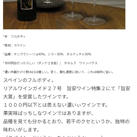
*赤 フルボディ
*産地：スペイン
*品種：テンプラニーリョ40%、シラー30% ガルナッチャ30%
* 800円台だったらしい（ダンナさま談）/ タカムラ ワインハウス
*濃い外観だけど飲み口は優しい。甘く、酸も適度に効いて、これは純粋に旨い。
スペインのフルボディ。
リアルワインガイド２７号 旨安ワイン特集２にて「旨安
大賞」を受賞したワインです。
１０００円以下とは思えない濃いぃワインです。
果実味ばっちしなワインではありますが、
品種を見ても分かるとおり、若干のクセというか、独特の
味わいがします。