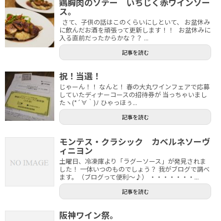
鶏胸肉のソテー いちじく赤ワインソー
ス。
さて、子供の話はこのくらいにしといて、 お盆休み
に飲んだお酒を頑張って更新します！！ お盆休みに
入る直前だったからかな？？ ...
記事を読む
祝！当選！
じゃーん！！ なんと！ 春の大丸ワインフェアで応募
していたディナーコースの招待券が 当っちゃいまし
たヽ(*´∀｀)ﾉ ひゃっほぅ...
記事を読む
モンテス・クラシック カベルネソーヴ
ィニヨン
土曜日、冷凍庫より「ラグーソース」が発見されま
した！ 一体いつのものでしょう？ 我がブログで調べ
ます。（ブログって便利～♪） ・・・・・・・...
記事を読む
阪神ワイン祭。