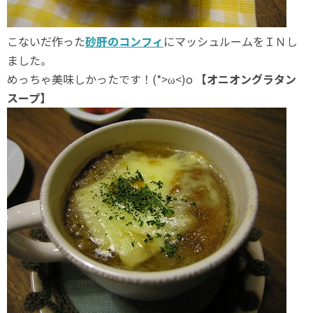
こないだ作った
砂肝のコンフィ
にマッシュルームをＩＮし
ました。
めっちゃ美味しかったです！(*>ω<)o
【オニオングラタン
スープ】