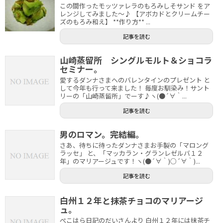
この間作ったモッツァレラのもろみしそサンド をア
レンジしてみました～♪ 【アボカドとクリームチー
ズのもろみ和え】 **作り方** ...
記事を読む
山崎蒸留所 シングルモルト＆ショコラ
セミナー。
愛するダンナさまへのバレンタインのプレゼント と
して今年も行って来ました！ 毎度お馴染み！サント
リーの「山崎蒸留所」でーす♪ヽ(●´∀｀...
記事を読む
男のロマン。完結編。
さあ、待ちに待ったダンナさまお手製の「マロング
ラッセ」 と、「マッカラン・グランレゼルバ１２
年」のマリアージュです！ヽ(●´∀｀)○´∀｀)...
記事を読む
白州１２年と抹茶チョコのマリアージ
ュ。
ぺこはら日記のだいさんより 白州１２年には抹茶チ