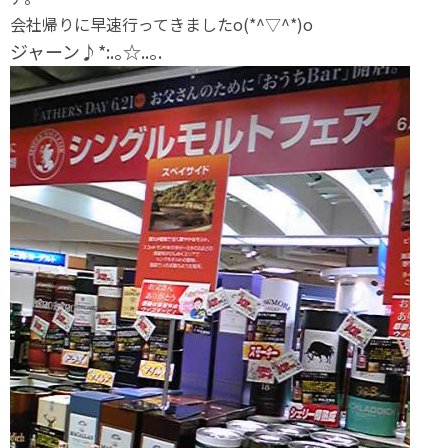
会社帰りに早速行ってきましたo(*^▽^*)o
ジャーン♪*:.｡☆..｡.