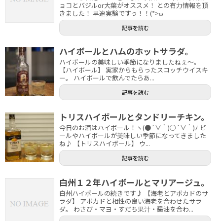
ョコとバジルor大葉がオススメ！ との有力情報を頂
きました！ 早速実験ですっ！！(*>ω
記事を読む
ハイボールとハムのホットサラダ。
ハイボールの美味しい季節になりましたねぇ～。
【ハイボール】 実家からもらったスコッチウイスキ
ー。 ハイボールで飲んでたらあ...
記事を読む
トリスハイボールとタンドリーチキン。
今日のお酒はハイボール！ヽ(●´∀｀)○´∀｀)ﾉ ビ
ールやハイボールが美味しい季節になってきました
ね♪ 【トリスハイボール】 ウ...
記事を読む
白州１２年ハイボールとマリアージュ。
白州ハイボールの続きです♪ 【海老とアボカドのサ
ラダ】 アボカドと相性の良い海老を合わせたサラ
ダ。 わさび・マヨ・すだち果汁・醤油を合わ...