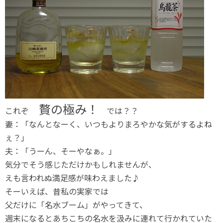
贅の極み！
これぞ
では？？
妻：「なんとなーく、いつもよりまろやかな気がするよね
ぇ？」
夫：「うーん、そーやなぁ。」
気分でそう感じただけかもしれませんが、
えも言われぬ満足感が味わえました♪
そーいえば、昔私の実家では
父だけに「名水ブーム」がやってきて、
週末になるとあちこちの名水を汲みに連れて行かれていた