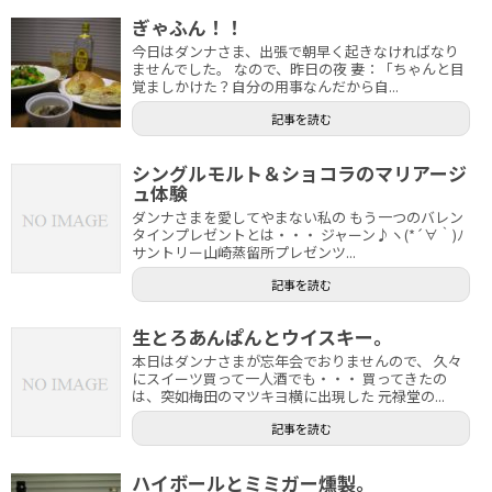
ぎゃふん！！
今日はダンナさま、出張で朝早く起きなければなり
ませんでした。 なので、昨日の夜 妻：「ちゃんと目
覚ましかけた？自分の用事なんだから自...
記事を読む
シングルモルト＆ショコラのマリアージ
ュ体験
ダンナさまを愛してやまない私の もう一つのバレン
タインプレゼントとは・・・ ジャーン♪ヽ(*´∀｀)ﾉ
サントリー山崎蒸留所プレゼンツ...
記事を読む
生とろあんぱんとウイスキー。
本日はダンナさまが忘年会でおりませんので、 久々
にスイーツ買って一人酒でも・・・ 買ってきたの
は、突如梅田のマツキヨ横に出現した 元禄堂の...
記事を読む
ハイボールとミミガー燻製。