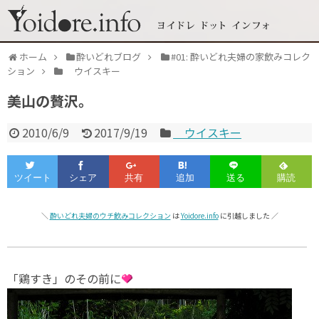
ホーム
酔いどれブログ
#01: 酔いどれ夫婦の家飲みコレク
ション
ウイスキー
美山の贅沢。
2010/6/9
2017/9/19
ウイスキー
＼
酔いどれ夫婦のウチ飲みコレクション
は
Yoidore.info
に引越しました ／
「鶏すき」のその前に