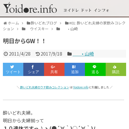
ホーム
酔いどれブログ
#01: 酔いどれ夫婦の家飲みコレク
ション
ウイスキー
• 山崎
明日からGW！！
2011/4/28
2017/9/18
• 山崎
＼
酔いどれ夫婦のウチ飲みコレクション
は
Yoidore.info
に引越しました ／
酔いどれ夫婦。
明日から夫婦揃って
１０連休ですっ♪ヽ(●´∀｀)○´∀｀)ﾉ