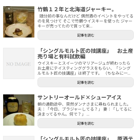
竹鶴１２年と北海道ジャーキー。
随分前の事なんだけど 偶然酒のイベントをやってる
のを見つけて そこで竹鶴ウイスキーを使った ジャー
キーが売ってたので買って来...
記事を読む
「シングルモルト匠の技講座」 お土産
売り場と有料試飲編
ウイスキーとスイーツのマリアージュが終わったら
お土産にテイスティンググラスをもらい、「シング
ルモルト匠の技講座」は終了です。 （ちなみに一...
記事を読む
サントリーオールド×シューアイス
朝の通勤途中、突然ダンナさまに尋ねられました。
夫：「今日、ブラジャーしてる？」 妻：「してるに
決まってるやん。何で？」 ...
記事を読む
「シングルモルト匠の技講座」 原酒テ