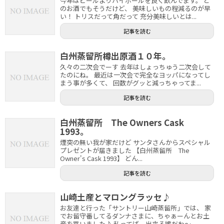
今年はビールよりハイボールを良く飲んでます。 ど
のお酒でもそうだけど、 美味しいもの程減るのが早
い！ トリスだって角だって 充分美味しいとは...
記事を読む
白州蒸留所樽出原酒１０年。
久々の二次会でーす 去年はしょっちゅう二次会して
たのにね。 最近は一次会で完全なヨッパになってし
まう事が多くて、 回数がグッと減っちゃってま...
記事を読む
白州蒸留所 The Owners Cask
1993。
煙突の無い我が家だけど サンタさんからスペシャル
プレゼントが届きました 【白州蒸留所 The
Owner's Cask 1993】 どん...
記事を読む
山崎土産とマロングラッセ♪
お友達と行った「サントリー山崎蒸留所」では、 家
でお留守番してるダンナさまに、ちゃぁーんとお土
産を買いました♪ 私ってば、出来る嫁だわ～。 ...