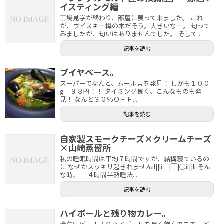
イスティング編
工場見学が終わり、部屋に戻って来ました。 これ
が、ウイスキー樽の木だそう。大きいなー。 匂って
みましたが、匂いはありませんでした。 そして...
記事を読む
ブイヤベース。
スーパーでなんと、ムール貝を発見！ しかも１００
g ９８円！！ タイミング良く、こんなものも発
見！ なんと３０％ＯＦＦ...
記事を読む
自家製スモークチーズ×クリームチーズ
×山崎蒸留所
私の睡眠時間は平均７時間ですが、結構寝ているの
に なぜかスッキリ起きれませんil||li＿|￣|○il||li そん
な時、 「４時間半熟睡法...
記事を読む
ハイボールと残り物カレー。