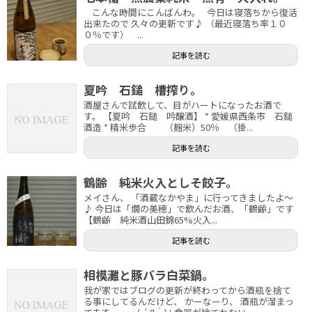
こんな時間にこんばんわ。 今日は寝落ちから復活
出来たので 久々の更新です♪ （最近寝落ち率１０
０％です） ...
記事を読む
夏吟 石鎚 槽搾り。
酒屋さんで試飲して、目がハートになったお酒で
す。 【夏吟 石鎚 吟醸酒】 * 愛媛県西条市 石鎚
酒造 * 精米歩合 （麹米）50％ （掛...
記事を読む
鶴齢 純米火入としそ餃子。
メイさん、 「酒蔵なかやま」に行ってきましたよ～
♪ 今日は「燗の美穂」で飲んだお酒、「鶴齢」です
【鶴齢 純米酒山田錦65%火入...
記事を読む
相模灘と豚バラ白菜鍋。
我が家ではブログの更新が終わってから酒瓶を捨て
る事にしてるんだけど、 かーなーり、 酒瓶が溜まっ