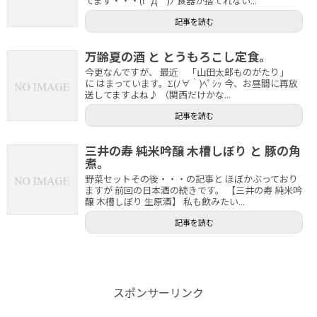
てます・・・(ι´Д｀)ﾉ 食器が捨てれない...
記事を読む
万齢夏の酒 と とうもろこし定食。
今更なんですが、 最近 「山田太郎ものがたり」
に はまっています。Σ(ﾉ∀｀)ﾍﾟｼｯ 今、お昼間に再放
送してますよね♪ （関西だけかな...
記事を読む
三井の寿 純米吟醸 木槽しぼり と 豚の角
煮。
野菜セットその後・・・の記事と ほぼかぶっており
ますが 前回の日本酒の続きです。 【三井の寿 純米吟
醸 木槽しぼり 生原酒】 私も飲みたい...
記事を読む
スポンサーリンク