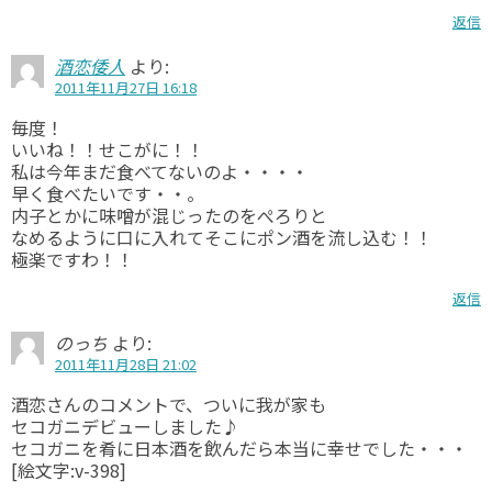
返信
酒恋倭人
より:
2011年11月27日 16:18
毎度！
いいね！！せこがに！！
私は今年まだ食べてないのよ・・・・
早く食べたいです・・。
内子とかに味噌が混じったのをぺろりと
なめるように口に入れてそこにポン酒を流し込む！！
極楽ですわ！！
返信
のっち
より:
2011年11月28日 21:02
酒恋さんのコメントで、ついに我が家も
セコガニデビューしました♪
セコガニを肴に日本酒を飲んだら本当に幸せでした・・・
[絵文字:v-398]