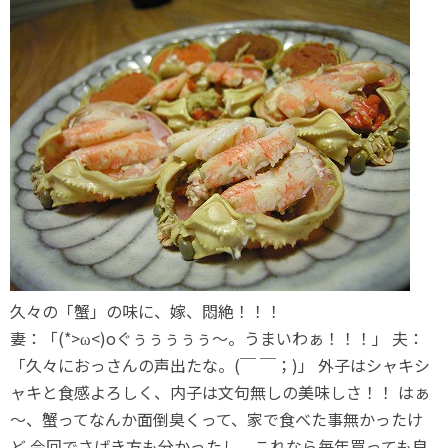
久々の「蟹」の味に、嫁、悶絶！！！
妻：「(*>ω<)oぐぅぅぅぅぅ～。うまいわぁ！！！」 夫：
「久々におっさんの声出たな。(￣ ￣；)」 外子はシャキシ
ャキと食感よろしく、内子は文句無しの美味しさ！！ はぁ
～、蟹ってなんか面倒臭くって、家で食べた事無かったけ
ど 今回でさばき方も分かったし、これなら毎年買っても良