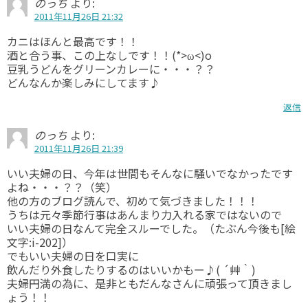
のっち
より:
2011年11月26日 21:32
カニはほんと最高です！！
酒と合う事、この上なしです！！(*>ω<)o
豆乳うどんをグリーンカレーに・・・？？
どんなんか楽しみにしてます♪
返信
のっち
より:
2011年11月26日 21:39
いい夫婦の日、今年は世間もそんなに騒いでなかったです
よね・・・？？（笑）
他の方のブログ読んで、初めて気づきました！！！
うちは元々季節行事はあんまり力入れる家ではないので
いい夫婦の日なんて完全スルーでした。（たぶん今後も[絵
文字:i-202]）
でもいい夫婦の日を口実に
飲んだり外食したりするのはいいかもー♪( ´艸｀)
夫婦円満の為に、是非ともだんなさんに頑張って頂きまし
ょう！！