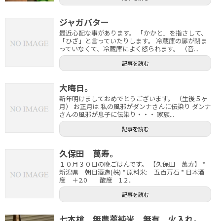
ジャガバター
最近心配な事があります。 「かかと」を指さして、
「ひざ」と言っていたりします。 冷蔵庫の扉が閉ま
っていなくて、冷蔵庫によく怒られます。 （音...
記事を読む
大晦日。
新年明けましておめでとうございます。 （生後５ヶ
月） お正月は 私の風邪がダンナさんに伝染り ダンナ
さんの風邪が息子に伝染り・・・ 家族...
記事を読む
久保田 萬寿。
１０月３０日の晩ごはんです。 【久保田 萬寿】 *
新潟県 朝日酒造(株) * 原料米: 五百万石 * 日本酒
度 ＋2.0 酸度 1.2...
記事を読む
七本槍 無農薬純米 無有 火入れ。