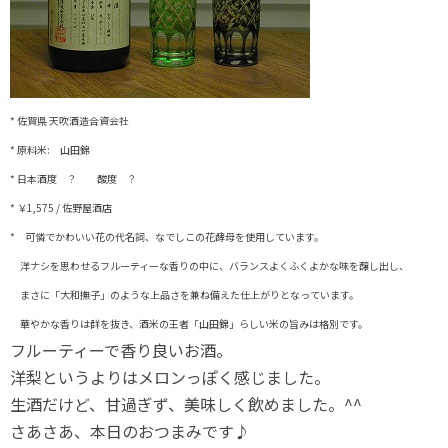
* 佐賀県 天吹酒造合資会社
* 原料米: 山田錦
* 日本酒度 ？ 酸度 ？
* ￥1,575 / 佐野屋酒店
* 可憐でかわいい花の代名詞、なでしこの花酵母を使用しています。
洋ナシを思わせるフルーティーな香りの中に、バランスよくふくよかな味を醸し出し、
まさに「大和撫子」のような上品さを兼ね備えた仕上がりとなっています。
華やかな香りは群を抜き、酒米の王者「山田錦」らしい米の旨みは格別です。
フルーティーで香り良いお酒。
洋梨というよりはメロンっぽく感じました。
生酒だけど、甘過ぎず、美味しく飲めました。^^
さあさあ、本日のおつまみです♪