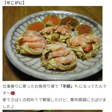
【せこがに】
仕事帰りに寄ったお魚売り場で
「半額」
になってたんで
す～
家でさばくの初めてで緊張したけど、案外順調にさばけま
した♪