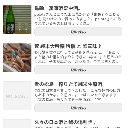
亀齢 萬事酒盃中酒。
pelotaさんとこでたまに見かける「亀齢」をこちら
でも 見つけたので買ってみました。 pelotaさんが飲
まれているものとはちょっと違...
記事を読む
梵 純米大吟醸 吟撰 と 蟹三昧♪
冬に蟹を食べに行ってる番組を見る度に、「ああ~、
また蟹のお宿に泊まりに行きたいなぁ~」と思うのだ
けれど、子供が車が苦手だったり、今年は主人の...
記事を読む
雪の松島 搾りたて純米生原酒。
東北の日本酒を買ってきました。 こんな協力の仕方
もあるのかな。と思って。 では、いただきます♪
【雪の松島 搾りたて純米生原酒】 * 宮...
記事を読む
久々の日本酒と鱧の湯引き♪