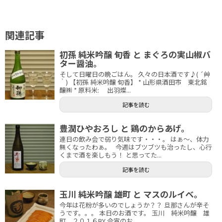
関連記事
初孫 純米吟醸 旬香 と まぐろの実山椒バ
ター醤油。
そして日曜日の晩ごはん。 久々の日本酒です♪( ´艸
｀) 【初孫 純米吟醸 旬香】 * 山形県酒田市 東北銘
醸㈱ * 原料米: 出羽燦...
記事を読む
豊潤ひやおろし と 鶏のからあげ。
連日の飲み会で弱り気味です・・・。 はぁ～、体力
無くなったわぁ。 今週はブツブツも治ったし、心行
くまで酒を楽しもう！ と思ってた...
記事を読む
玉川 純米吟醸 雄町 と マスのルイベ。
今年は花粉が多いのでしょうか？？ 旦那さんが辛そ
うです。。。 本日のお酒です。 玉川 純米吟醸 雄
町 ２０１６BY 今宵のお...