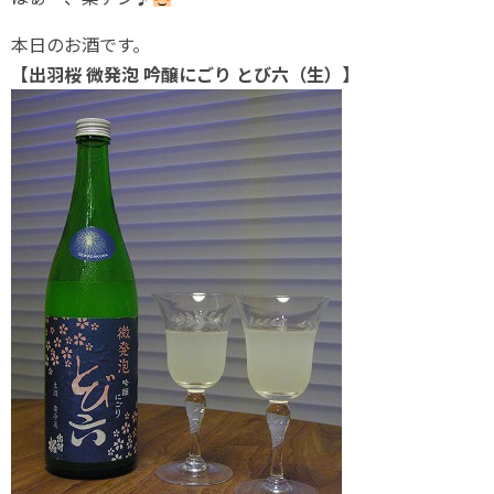
本日のお酒です。
【出羽桜 微発泡 吟醸にごり とび六（生）】