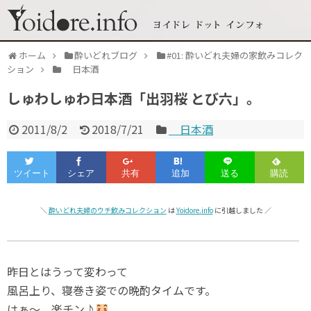
ホーム
酔いどれブログ
#01: 酔いどれ夫婦の家飲みコレク
ション
日本酒
しゅわしゅわ日本酒「出羽桜 とび六」。
2011/8/2
2018/7/21
日本酒
＼
酔いどれ夫婦のウチ飲みコレクション
は
Yoidore.info
に引越しました ／
昨日とはうって変わって
風呂上り、寝巻き姿での晩酌タイムです。
はぁ～、楽チン♪