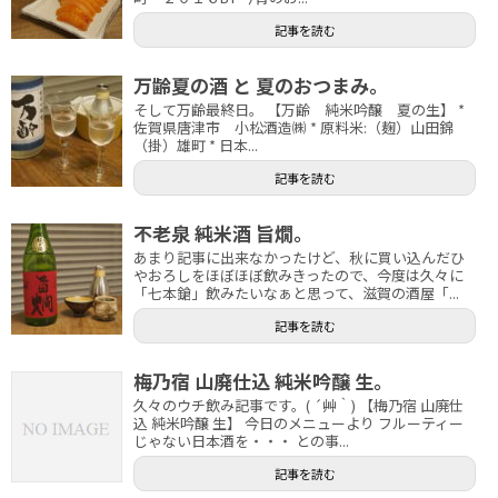
記事を読む
万齢夏の酒 と 夏のおつまみ。
そして万齢最終日。 【万齢 純米吟醸 夏の生】 *
佐賀県唐津市 小松酒造㈱ * 原料米:（麹）山田錦
（掛）雄町 * 日本...
記事を読む
不老泉 純米酒 旨燗。
あまり記事に出来なかったけど、秋に買い込んだひ
やおろしをほぼほぼ飲みきったので、今度は久々に
「七本鎗」飲みたいなぁと思って、滋賀の酒屋「...
記事を読む
梅乃宿 山廃仕込 純米吟醸 生。
久々のウチ飲み記事です。( ´艸｀) 【梅乃宿 山廃仕
込 純米吟醸 生】 今日のメニューより フルーティー
じゃない日本酒を・・・ との事...
記事を読む