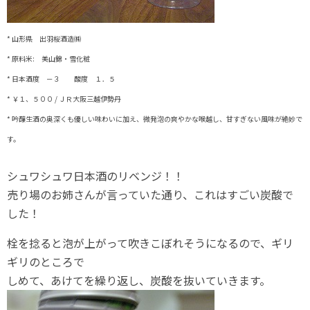
* 山形県 出羽桜酒造㈱
* 原料米: 美山錦・雪化粧
* 日本酒度 －３ 酸度 １．５
* ￥１、５００ / ＪＲ大阪三越伊勢丹
* 吟醸生酒の奥深くも優しい味わいに加え、微発泡の爽やかな喉越し、甘すぎない風味が絶妙で
す。
シュワシュワ日本酒のリベンジ！！
売り場のお姉さんが言っていた通り、これはすごい炭酸で
した！
栓を捻ると泡が上がって吹きこぼれそうになるので、ギリ
ギリのところで
しめて、あけてを繰り返し、炭酸を抜いていきます。