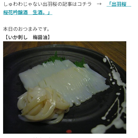
しゅわわじゃない出羽桜の記事はコチラ →
「出羽桜
桜花吟醸酒 生酒。」
本日のおつまみです。
【いか刺し 梅醤油】