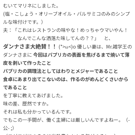
むいてマリネにしました。
(塩・こしょう・オリーブオイル・バルサミコのみのシンプ
ルな味付けです。）
夫：「これはレストランの味やな！めっちゃウマいやん！
なんでこんな洒落た味してんの？？」 と、
ダンナさま大絶賛！！
(*>ω<)o 優しい妻は、Mr.雑学王の
ダンナさまに
今回はパプリカの表面を焦げるまで焼いて薄
皮を剥いて作ったこと
パプリカの調理法としてはわりとメジャーであること
食卓にあまり出てこないのは、作るのがめんどくさいから
であること
を丁寧に教えてあげました。
味の差、歴然ですか。
それは私も分かっているんです。
でもこの一手間が、働く主婦には厳しいんですよねー。（-
公- ;）