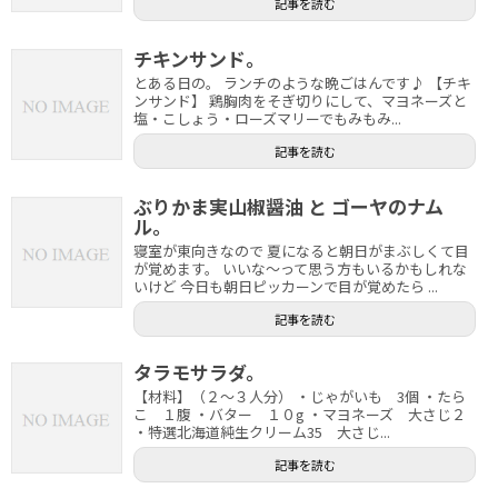
記事を読む
チキンサンド。
とある日の。 ランチのような晩ごはんです♪ 【チキ
ンサンド】 鶏胸肉をそぎ切りにして、マヨネーズと
塩・こしょう・ローズマリーでもみもみ...
記事を読む
ぶりかま実山椒醤油 と ゴーヤのナム
ル。
寝室が東向きなので 夏になると朝日がまぶしくて目
が覚めます。 いいな～って思う方もいるかもしれな
いけど 今日も朝日ピッカーンで目が覚めたら ...
記事を読む
タラモサラダ。
【材料】（２～３人分） ・じゃがいも 3個 ・たら
こ １腹 ・バター １０g ・マヨネーズ 大さじ２
・特選北海道純生クリーム35 大さじ...
記事を読む