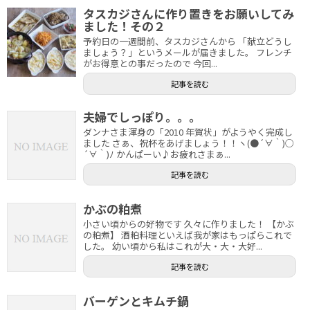
タスカジさんに作り置きをお願いしてみ
ました！その２
予約日の一週間前、タスカジさんから 「献立どうし
ましょう？」というメールが届きました。 フレンチ
がお得意との事だったので 今回...
記事を読む
夫婦でしっぽり。。。
ダンナさま渾身の「2010 年賀状」がようやく完成し
ました さぁ、祝杯をあげましょう！！ヽ(●´∀｀)○
´∀｀)ﾉ かんぱーい♪お疲れさまぁ...
記事を読む
かぶの粕煮
小さい頃からの好物です 久々に作りました！ 【かぶ
の粕煮】 酒粕料理といえば我が家はもっぱらこれで
した。 幼い頃から私はこれが大・大・大好...
記事を読む
バーゲンとキムチ鍋