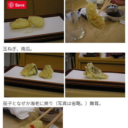
Save
玉ねぎ、南瓜。
茄子となぜか海老に戻り（写真は省略。）舞茸。