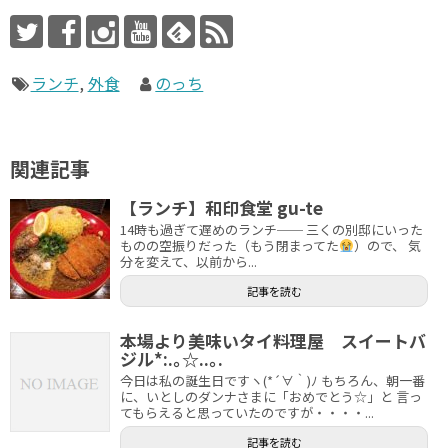
ランチ
,
外食
のっち
関連記事
【ランチ】和印食堂 gu-te
14時も過ぎて遅めのランチ── 三くの別邸にいった
ものの空振りだった（もう閉まってた
）ので、 気
分を変えて、以前から...
記事を読む
本場より美味いタイ料理屋 スイートバ
ジル*:.｡☆..｡.
今日は私の誕生日ですヽ(*´∀｀)ﾉ もちろん、朝一番
に、いとしのダンナさまに「おめでとう☆」と 言っ
てもらえると思っていたのですが・・・・...
記事を読む