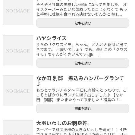
そろそろ牡蠣の美味しい季節になってきました。 オ
イスターバーみたいな気取ったとこじゃなくて もっ
と手軽に牡蠣を食べれる店はないもんかと 探し...
記事を読む
ハヤシライス
うちの「クワズイモ」ちゃん。 どんどん新芽が出て
きてます。 可愛いでしょ？ でも、最近この「クワズ
イモ」ちゃんがくさいんですil||li＿...
記事を読む
なか田 別邸 煮込みハンバーグランチ
♪
もひとつランチネタ～ 平日に有給をとったので、こ
こぞとばかりにランチに繰り出しました♪ 【なか
田 別邸】 またまたやって来ました！福島の「...
記事を読む
大羽いわしのお刺身丼。
スーパーで鮮度抜群の大きないわしを発見！！ ４匹
で２８０円でした♪ 何を作ろうか迷ったけど、 せっ