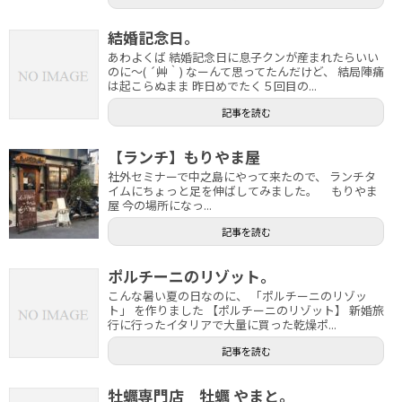
結婚記念日。
あわよくば 結婚記念日に息子クンが産まれたらいい
のに～( ´艸｀) なーんて思ってたんだけど、 結局陣痛
は起こらぬまま 昨日めでたく５回目の...
記事を読む
【ランチ】もりやま屋
社外セミナーで中之島にやって来たので、 ランチタ
イムにちょっと足を伸ばしてみました。 もりやま
屋 今の場所になっ...
記事を読む
ポルチーニのリゾット。
こんな暑い夏の日なのに、 「ポルチーニのリゾッ
ト」 を作りました 【ポルチーニのリゾット】 新婚旅
行に行ったイタリアで大量に買った乾燥ポ...
記事を読む
牡蠣専門店 牡蠣 やまと。