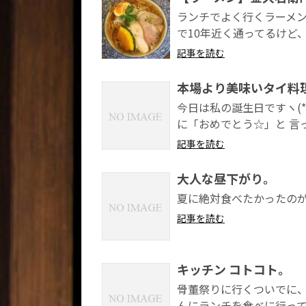
ランチでよく行くラーメン
で10年近く通ってるけど、
記事を読む
本場より美味いタイ料理屋
今日は私の誕生日ですヽ(
に「おめでとう☆」と 言
記事を読む
大人な昼下がり。
夏に絶対食べたかったのが
記事を読む
キッチン コトコト。
骨董祭りに行くついでに、
んにランチを食べに行って