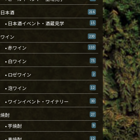
日本酒
216
• 日本酒イベント・酒蔵見学
15
ワイン
230
• 赤ワイン
110
• 白ワイン
75
• ロゼワイン
2
• 泡ワイン
12
• ワインイベント・ワイナリー
30
焼酎
27
• 芋焼酎
9
• 麦焼酎
12