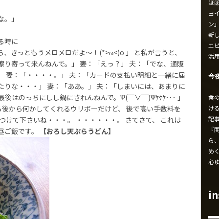
ほ
ヨイ
な。」
ン
新し
る時に
エ
ともうメロメロだよ～！(*>ω<)o 」 と私が言うと、
活
り寄って来んねんで。」 妻：「えっ？」 夫：「でな、通販
 妻：「・・・・。」 夫：「カードの支払い明細と一緒に届
今
りな・・・」 妻：「ああ。」 夫：「しまいには、あまりに
っちにしし鍋にされんねんで。Ψ(￣∀￣)Ψｹｹｹ･･･ 」
食
け
かに、後から後から何かしてくれるウリボーだけど、 後で高い手数料を
記
つけて下さいね・・・。 ・・・・・・。 さてさて、 これは
『
昼ご飯です。
【おろし天ぷらうどん】
ら
め
心
i