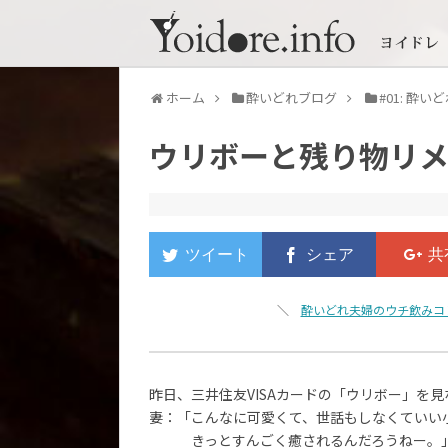
ホーム
酔いどれブログ
#01: 酔
ウリボーと残り物リ
＼
酔いどれ夫婦のウチ飲みコ
昨日、三井住友VISAカードの「ウリボー」を見
妻：「こんなに可愛くて、世話もしなくていい
きっとすんごく癒されるんだろうねー。