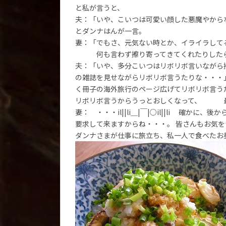
と私が言うと、
夫：「いや、こいつは可愛い顔した悪魔やから
とダンナはんが一言。
妻：「でもさ、元気ない時とか、イライラして
何も言わず擦り寄ってきてくれたりしたら、きっ
夫：「いや、多分こいつはリボリボ言いながら擦
の雑誌を見せながらリボリボ言うたりな・・・」
く冊子の海外旅行のページ広げてリボリボ言うた
リボリボ言うからうっとおしくなって、 最後はの
妻： ・・・il||li＿|￣|○il||li 確
要求して来ますからね・・・。 皆さんもお気を
ダンナさまが仕事に旅立ち、私一人で食べたお