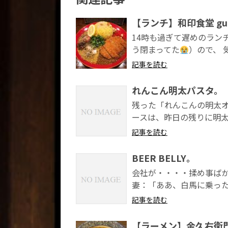
【ランチ】和印食堂 gu-
14時も過ぎて遅めのラン
う閉まってた
）ので、 
記事を読む
れんこん明太パスタ。
残った「れんこんの明太オ
ースは、昨日の残りに明太
記事を読む
BEER BELLY。
会社が・・・・揉め事ばか
妻：「ああ、白馬に乗った
記事を読む
【ラーメン】金久右衛門