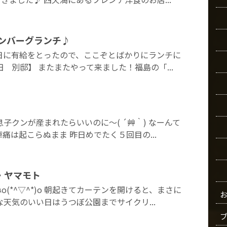
ハンバーグランチ♪
日に有給をとったので、ここぞとばかりにランチに
 別邸】 またまたやって来ました！福島の「...
子クンが産まれたらいいのに～( ´艸｀) なーんて
痛は起こらぬまま 昨日めでたく５回目の...
・ヤマモト
(*^▽^*)o 朝起きてカーテンを開けると、まさに
な天気のいい日はうつぼ公園までサイクリ...