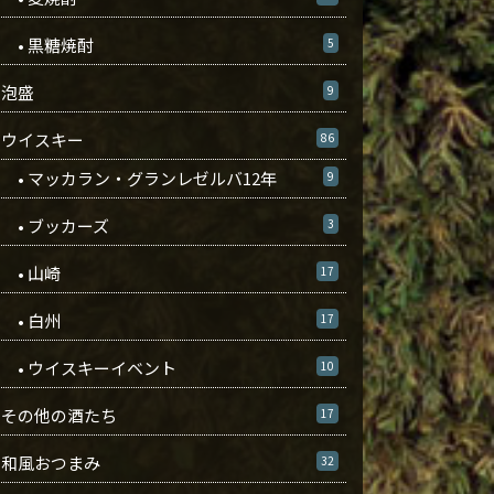
• 黒糖焼酎
5
泡盛
9
ウイスキー
86
• マッカラン・グランレゼルバ12年
9
• ブッカーズ
3
• 山崎
17
• 白州
17
• ウイスキーイベント
10
その他の酒たち
17
和風おつまみ
32