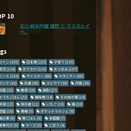
OP 10
玉川 純米吟醸 雄町 と マスのルイ
ベ。
ags
ワイン
(235)
日本酒
(223)
子育て
(135)
育児
(134)
おでかけ
(110)
おつまみ
(107)
ビール
(103)
ウイスキー
(88)
マタニティ
(66)
ランチ
(42)
外食
(40)
ストウブ
(38)
洋風
(38)
和風
(33)
簡単
(29)
焼酎
(27)
おうちごはん
(22)
梅味噌
(14)
その他の酒
(14)
新潟
(12)
保存食
(11)
いちご
(10)
梅
(10)
泡盛
(10)
青梅
(9)
ポケットマルシェ
(9)
梅仕事
(8)
晩ごはん
(8)
多国籍
(7)
家事代行
(6)
チーズ
(5)
ごぼう
(4)