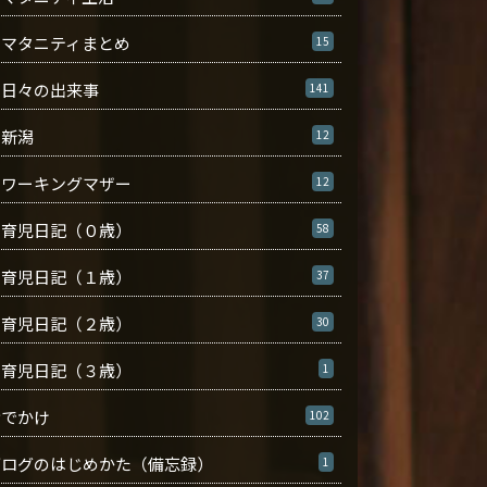
マタニティまとめ
15
日々の出来事
141
新潟
12
ワーキングマザー
12
育児日記（０歳）
58
育児日記（１歳）
37
育児日記（２歳）
30
育児日記（３歳）
1
おでかけ
102
ブログのはじめかた（備忘録）
1