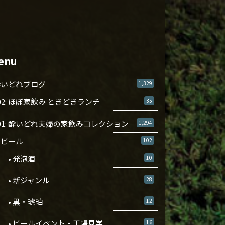
enu
酔いどれブログ
1,329
02: ほぼ家飲み ときどきランチ
35
01: 酔いどれ夫婦の家飲みコレクション
1,294
ビール
102
• 発泡酒
10
• 新ジャンル
28
• 黒・琥珀
12
• ビールイベント・工場見学
16