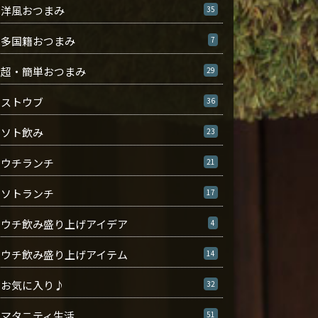
洋風おつまみ
35
多国籍おつまみ
7
超・簡単おつまみ
29
ストウブ
36
ソト飲み
23
ウチランチ
21
ソトランチ
17
ウチ飲み盛り上げアイデア
4
ウチ飲み盛り上げアイテム
14
お気に入り♪
32
マタニティ生活
51