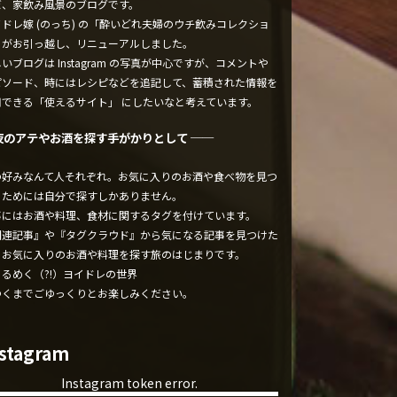
ぼ、家飲み風景のブログです。
ドレ嫁 (のっち) の「酔いどれ夫婦のウチ飲みコレクショ
」がお引っ越し、リニューアルしました。
いブログは Instagram の写真が中心ですが、コメントや
ピソード、時にはレシピなどを追記して、蓄積された情報を
用できる「使えるサイト」 にしたいなと考えています。
夜のアテやお酒を探す手がかりとして ──
の好みなんて人それぞれ。お気に入りのお酒や食べ物を見つ
るためには自分で探すしかありません。
事にはお酒や料理、食材に関するタグを付けています。
関連記事』や『タグクラウド』から気になる記事を見つけた
、お気に入りのお酒や料理を探す旅のはじまりです。
くるめく（?!）ヨイドレの世界
ゆくまでごゆっくりとお楽しみください。
nstagram
Instagram token error.