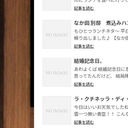
記事を読む
なか田 別邸 煮込み
もひとつランチネタ～ 平
繰り出しました♪ 【なか田
記事を読む
結婚記念日。
あわよくば 結婚記念日に息
思ってたんだけど、 結局陣
記事を読む
ラ・クチネッラ・ディ
今日はいいお天気でしたねo
雲一つ無い青空！！ こん
記事を読む