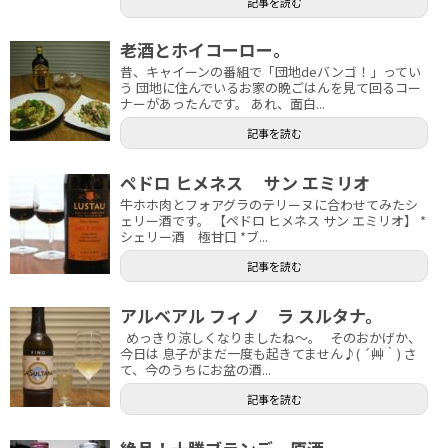
記事を読む
老酒とホイコーロー。
昔、キャイーンの番組で「団地deバンゴ！」ってい
う 団地に住んでいるお家の晩ごはんを見て回るコー
ナーがあったんです。 あれ、面白...
記事を読む
ペドロ ヒメネス サン エミリオ
牛ホホ肉とフォアグラのテリーヌに合わせてみたシ
ェリー酒です。 【ペドロ ヒメネス サン エミリオ】 *
シェリー酒 極甘口 *ブ...
記事を読む
アルベアル フィノ ラ スルタナ。
めっきり涼しくなりましたね～。 そのおかげか、
今日は 息子がまだ一度も起きてません♪( ´艸｀) さ
て、今のうちにお盆の酒...
記事を読む