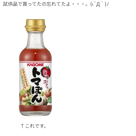
試供品で貰ってたの忘れてたよ・・・。(ι´Д｀)ﾉ
↑これです。