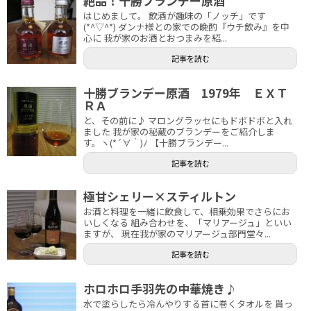
絶品！十勝ブランデー原酒
はじめまして。 飲酒が趣味の「ノッチ」です
(*^▽^*) ダンナ様との家での晩酌『ウチ飲み』を中
心に 我が家のお酒とおつまみを紹...
記事を読む
十勝ブランデー原酒 1979年 ＥＸＴ
ＲＡ
と、その前に♪ マロングラッセにもドボドボと入れ
ました 我が家の秘蔵のブランデーをご紹介しま
す。ヽ(*´∀｀)ﾉ 【十勝ブランデー...
記事を読む
極甘シェリー×スティルトン
お酒と料理を一緒に飲食して、相乗効果でさらにお
いしくなる 組み合わせを、「マリアージュ」といい
ますが、 現在我が家のマリアージュ部門堂々...
記事を読む
ホロホロ手羽先の中華焼き♪
水で塗らしたら冷んやりする首に巻くタオルを 貰っ