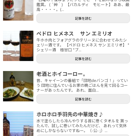
鑑賞。 ( ´艸｀) 【バカルディ モヒート】 ああ、最
高・・・・。(...
記事を読む
ペドロ ヒメネス サン エミリオ
牛ホホ肉とフォアグラのテリーヌに合わせてみたシ
ェリー酒です。 【ペドロ ヒメネス サン エミリオ】 *
シェリー酒 極甘口 *ブ...
記事を読む
老酒とホイコーロー。
昔、キャイーンの番組で「団地deバンゴ！」ってい
う 団地に住んでいるお家の晩ごはんを見て回るコー
ナーがあったんです。 あれ、面白...
記事を読む
ホロホロ手羽先の中華焼き♪
水で塗らしたら冷んやりする首に巻くタオルを 貰っ
たんで、試しに巻いてみたんだけど、 あれって気休
めにしかならないですねー。（-公- ;）...