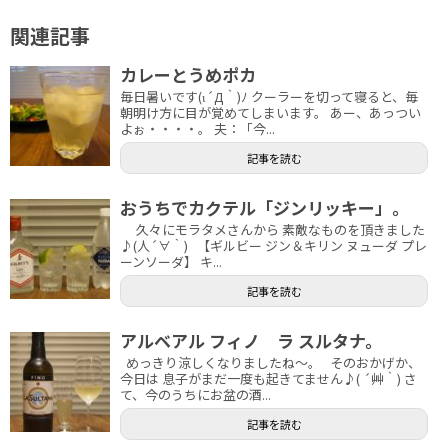
関連記事
カレーとうめポカ
毎日暑いです(ι´Д｀)ﾉ クーラーを切って寝ると、毎
朝明け方に目が覚めてしまいます。 あー、あっつい
よぉ・・・・。 夫：「今...
記事を読む
おうちでカクテル「ジンリッキー」。
久々にモラタメさんから 素敵なものを頂きました
♪(人´∀｀) 【ギルビー ジン＆キリン ヌューダ プレ
ーンソーダ】 キ...
記事を読む
アルベアル フィノ ラ スルタナ。
めっきり涼しくなりましたね～。 そのおかげか、
今日は 息子がまだ一度も起きてません♪( ´艸｀) さ
て、今のうちにお盆の酒...
記事を読む