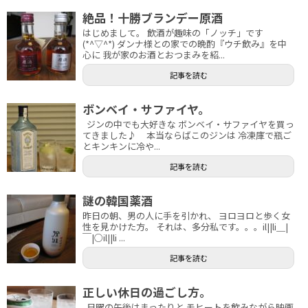
絶品！十勝ブランデー原酒
はじめまして。 飲酒が趣味の「ノッチ」です
(*^▽^*) ダンナ様との家での晩酌『ウチ飲み』を中
心に 我が家のお酒とおつまみを紹...
記事を読む
ボンベイ・サファイヤ。
ジンの中でも大好きな ボンベイ・サファイヤを買っ
てきました♪ 本当ならばこのジンは 冷凍庫で瓶ご
とキンキンに冷や...
記事を読む
謎の韓国薬酒
昨日の朝、男の人に手を引かれ、 ヨロヨロと歩く女
性を見かけた方。 それは、多分私です。。。il||li＿|
￣|○il||li ...
記事を読む
正しい休日の過ごし方。
日曜の午後はまったりと モヒートを飲みながら映画