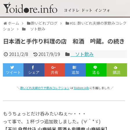
ホーム
酔いどれブログ
#01: 酔いどれ夫婦の家飲みコレク
ション
ソト飲み
日本酒と手作り料理の店 和酒 吟蔵。の続き
2011/2/8
2017/9/19
ソト飲み
＼
酔いどれ夫婦のウチ飲みコレクション
は
Yoidore.info
に引越しました ／
もうちょっとだけ呑みたいねぇ～・・・
って事で、１杯づつ追加致しました。(∀｀*ゞ)
【玉川 自然仕込 山廃純米 原酒＆奥播磨 山廃純米】