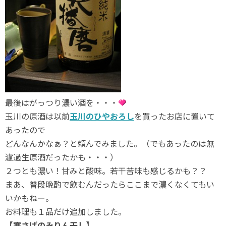
最後はがっつり濃い酒を・・・
玉川の原酒は以前
玉川のひやおろし
を買ったお店に置いて
あったので
どんなんかなぁ？と頼んでみました。（でもあったのは無
濾過生原酒だったかも・・・）
２つとも濃い！甘みと酸味。若干苦味も感じるかも？？
まあ、普段晩酌で飲むんだったらここまで濃くなくてもい
いかもねー。
お料理も１品だけ追加しました。
【寒さばのみりん干し】