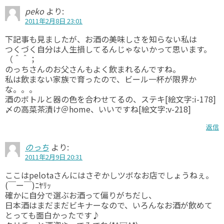
peko
より:
2011年2月8日 23:01
下記事も見ましたが、お酒の美味しさを知らない私は
つくづく自分は人生損してるんじゃないかって思います。
（＾＾；
のっちさんのお父さんもよく飲まれるんですね。
私は飲まない家族で育ったので、ビール一杯が限界か
な。。。
酒のボトルと器の色を合わせてるの、ステキ[絵文字:i-178]
〆の高菜茶漬け＠home、いいですね[絵文字:v-218]
返信
のっち
より:
2011年2月9日 20:31
ここはpelotaさんにはさぞかしツボなお店でしょうねぇ。
(￣ー￣)ﾆﾔﾘｯ
確かに自分で選ぶお酒って偏りがちだし、
日本酒はまだまだビキナーなので、いろんなお酒が飲めて
とっても面白かったです♪