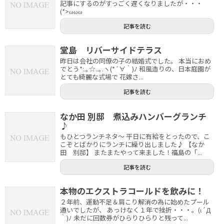
記事にするのがすっごく遅くなりましたが・・・
(*>ωωω
記事を読む
堂島 リバーサイドテラス
昨日は会社の同僚の子の結婚式でした。 本当におめ
でとう*:.｡☆..｡.ヽ(*´∀｀)ﾉ 和風造りの、日本庭園が
とても綺麗な式場で 花嫁さ...
記事を読む
なか田 別邸 煮込みハンバーグランチ
♪
もひとつランチネタ～ 平日に有給をとったので、こ
こぞとばかりにランチに繰り出しました♪ 【なか
田 別邸】 またまたやって来ました！福島の「...
記事を読む
本物のエクストラコールドを飲みに！
２年前、運動不足＆肩こり解消の為に始めたプール
通いでしたが、 あっけなく１年で挫折・・・。(ι´Д
｀)ﾉ 未だに回数券がひらりひらりと残って...