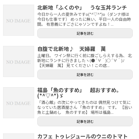
北新地「ふくのや」 うな玉丼ランチ
今日から一人の夏休みですo(*^▽^*)o（ダンナ様は
今日も仕事です） めったに無い、平日一人の自由時
間。 有意義にすごさにゃソンですよね！...
記事を読む
自腹で北新地♪ 天婦羅 萬
土曜日。 ワイン祭に行く前に腹ごしらえする為、 北
新地にランチに行きましたヽ(●´∀｀)○´∀｀)ﾉ
【天婦羅 萬】 見てください！この店...
記事を読む
福島「魚のすすめ」 超おすすめ。
(*^▽^*)ゞ
「酒心館」の次にやってきたのは 偶然見つけて気に
なっていた居酒屋さん 「魚のすすめ」 です。 【旨い
魚と土鍋めし 魚のすすめ】 場所は福島...
記事を読む
カフェ トゥレジュールのウニのトマト