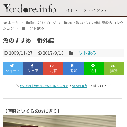
ホーム
酔いどれブログ
#01: 酔いどれ夫婦の家飲みコレク
ション
ソト飲み
魚のすすめ 番外編
2009/11/27
2017/9/18
ソト飲み
＼
酔いどれ夫婦のウチ飲みコレクション
は
Yoidore.info
に引越しました ／
【時鮭といくらのおにぎり】