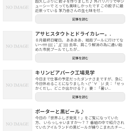
超久しぶりに 餃子を作りました♪ 外パリパリで中ジ
ューシーで とっても美味しかったです この餃子に最
近嵌っている 茅乃舎さんの生七味を付...
記事を読む
アサヒスタウトとドライカレー。.
８月最終日曜日。 ああああ、結局プールに行けてな
い～!!!!! ((((；ﾟДﾟ)))) 去年、肩こり解消の為に通い始
めた市民プールでしたが...
記事を読む
キリンビアパーク工場見学
今日まで仕事の予定だったダンナさまですが、急に
今日休めることになりましたヽ(*´∀｀)ﾉ 夫：「せっ
かくだし、どこか出かける？」 妻：「暑い...
記事を読む
ポーターと黒ビール♪
今日の「世界ふしぎ発見！」をご覧になっていた
方、 いらっしゃいますか～？？ 番組の中で紹介され
ていたアイルランドの黒ビールが練りこまれたチー...