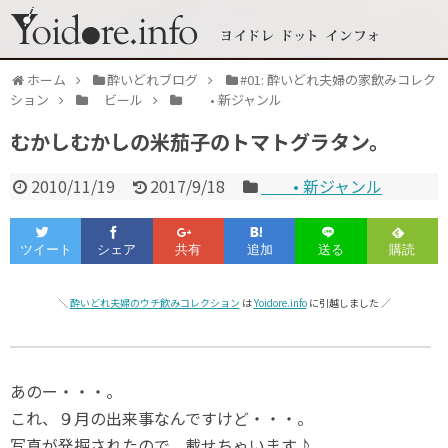
ホーム
酔いどれブログ
#01: 酔いどれ夫婦の家飲みコレク
ション
ビール
• 新ジャンル
むかしむかしの米茄子のトマトグラタン。
2010/11/19
2017/9/18
• 新ジャンル
＼
酔いどれ夫婦のウチ飲みコレクション
は
Yoidore.info
に引越しました ／
あのー・・・。
これ、９月の出来事なんですけど・・・。
写真が発掘されたので、載せちゃいます♪