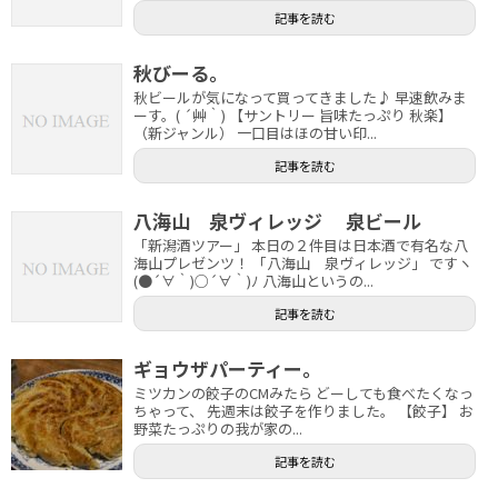
記事を読む
秋びーる。
秋ビールが気になって買ってきました♪ 早速飲みま
ーす。( ´艸｀) 【サントリー 旨味たっぷり 秋楽】
（新ジャンル） 一口目はほの甘い印...
記事を読む
八海山 泉ヴィレッジ 泉ビール
「新潟酒ツアー」 本日の２件目は日本酒で有名な八
海山プレゼンツ！ 「八海山 泉ヴィレッジ」 ですヽ
(●´∀｀)○´∀｀)ﾉ 八海山というの...
記事を読む
ギョウザパーティー。
ミツカンの餃子のCMみたら どーしても食べたくなっ
ちゃって、 先週末は餃子を作りました。 【餃子】 お
野菜たっぷりの我が家の...
記事を読む