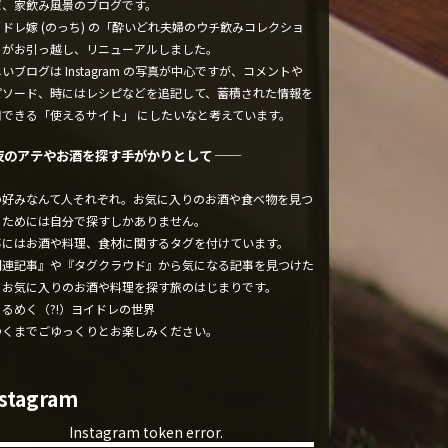
ぼ、家飲み風景のブログです。
ドレ嫁 (のっち) の「酔いどれ夫婦のウチ飲みコレクショ
」がお引っ越し、リニューアルしました。
いブログは Instagram の写真が中心ですが、コメントや
ピソード、時にはレシピなどを追記して、蓄積された情報を
用できる「使えるサイト」 にしたいなと考えています。
夜のアテやお酒を探す手がかりとして ──
の好みなんて人それぞれ。お気に入りのお酒や食べ物を見つ
るためには自分で探すしかありません。
事にはお酒や料理、食材に関するタグを付けています。
関連記事』や『タグクラウド』から気になる記事を見つけた
、お気に入りのお酒や料理を探す旅のはじまりです。
くるめく（?!）ヨイドレの世界
ゆくまでごゆっくりとお楽しみください。
nstagram
Instagram token error.