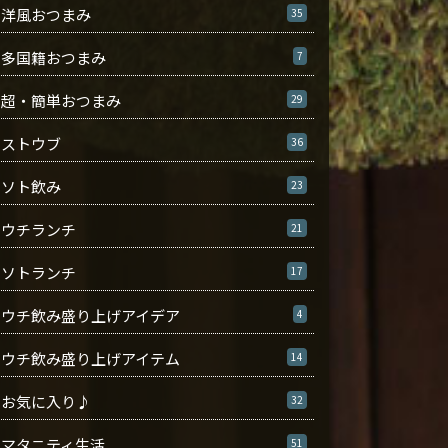
洋風おつまみ
35
多国籍おつまみ
7
超・簡単おつまみ
29
ストウブ
36
ソト飲み
23
ウチランチ
21
ソトランチ
17
ウチ飲み盛り上げアイデア
4
ウチ飲み盛り上げアイテム
14
お気に入り♪
32
マタニティ生活
51