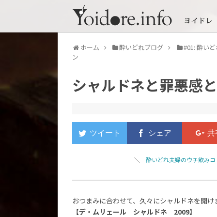
ホーム
酔いどれブログ
#01: 酔
ン
シャルドネと罪悪感
＼
酔いどれ夫婦のウチ飲みコ
おつまみに合わせて、久々にシャルドネを開け
【デ・ムリェール シャルドネ 2009】