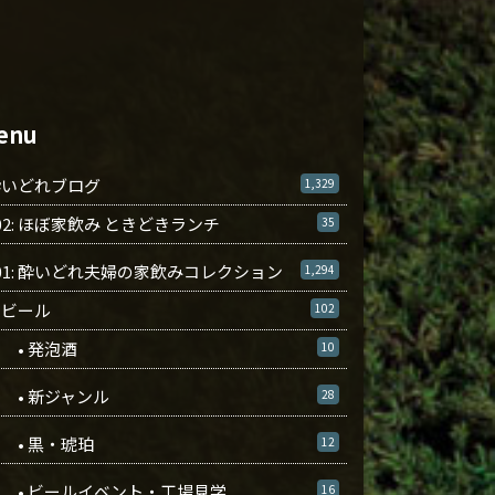
enu
酔いどれブログ
1,329
02: ほぼ家飲み ときどきランチ
35
01: 酔いどれ夫婦の家飲みコレクション
1,294
ビール
102
• 発泡酒
10
• 新ジャンル
28
• 黒・琥珀
12
• ビールイベント・工場見学
16