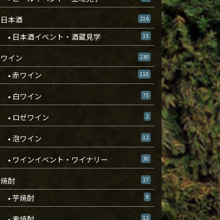
日本酒
216
• 日本酒イベント・酒蔵見学
15
ワイン
230
• 赤ワイン
110
• 白ワイン
75
• ロゼワイン
2
• 泡ワイン
12
• ワインイベント・ワイナリー
30
焼酎
27
• 芋焼酎
9
• 麦焼酎
12