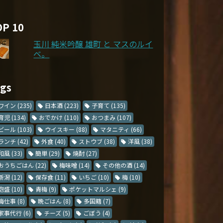
OP 10
玉川 純米吟醸 雄町 と マスのルイ
ベ。
ags
ワイン
(235)
日本酒
(223)
子育て
(135)
育児
(134)
おでかけ
(110)
おつまみ
(107)
ビール
(103)
ウイスキー
(88)
マタニティ
(66)
ランチ
(42)
外食
(40)
ストウブ
(38)
洋風
(38)
和風
(33)
簡単
(29)
焼酎
(27)
おうちごはん
(22)
梅味噌
(14)
その他の酒
(14)
新潟
(12)
保存食
(11)
いちご
(10)
梅
(10)
泡盛
(10)
青梅
(9)
ポケットマルシェ
(9)
梅仕事
(8)
晩ごはん
(8)
多国籍
(7)
家事代行
(6)
チーズ
(5)
ごぼう
(4)