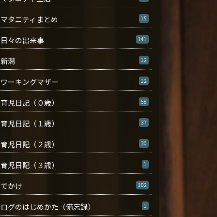
マタニティまとめ
15
日々の出来事
141
新潟
12
ワーキングマザー
12
育児日記（０歳）
58
育児日記（１歳）
37
育児日記（２歳）
30
育児日記（３歳）
1
おでかけ
102
ブログのはじめかた（備忘録）
1