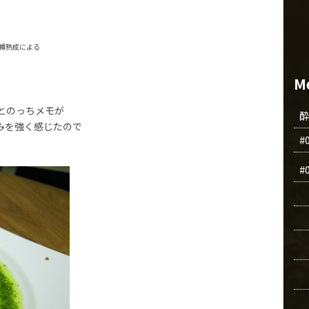
・樽熟成による
M
とのっちメモが
みを強く感じたので
#
#