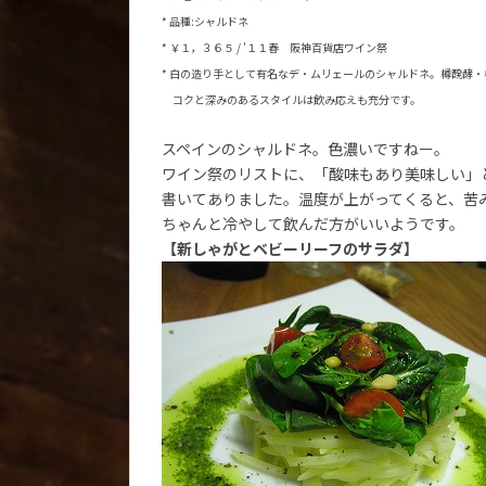
* 品種:シャルドネ
* ￥１，３６５ / ’１１春 阪神百貨店ワイン祭
* 白の造り手として有名なデ・ムリェールのシャルドネ。樽醗酵
コクと深みのあるスタイルは飲み応えも充分です。
スペインのシャルドネ。色濃いですねー。
ワイン祭のリストに、「酸味もあり美味しい」
書いてありました。温度が上がってくると、苦
ちゃんと冷やして飲んだ方がいいようです。
【新しゃがとベビーリーフのサラダ】