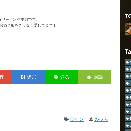
T
れワーキング主婦です。
お酒全般をこよなく愛してます︎！
T
ワイン
のっち