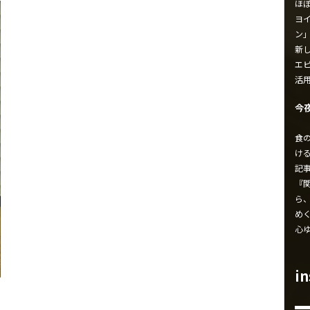
ほ
ヨイ
ン
新し
エ
活
今
食
け
記
『
ら
め
心
i