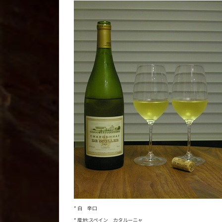
* 白 辛口
* 産地:スペイン カタルーニャ