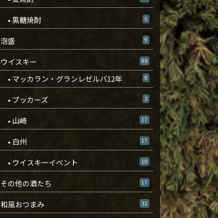
• 黒糖焼酎
5
泡盛
9
ウイスキー
86
• マッカラン・グランレゼルバ12年
9
• ブッカーズ
3
• 山崎
17
• 白州
17
• ウイスキーイベント
10
その他の酒たち
17
和風おつまみ
32