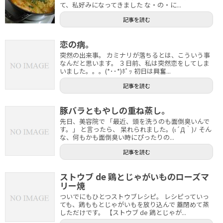
て、私好みになってきました な・の・に...
記事を読む
恋の病。
突然の出来事。 カミナリが落ちるとは、こういう事
なんだと思います。 ３日前、私は突然恋をしてしま
いました。。。(*･･*)ﾎﾟｯ 初日は興奮...
記事を読む
豚バラともやしの重ね蒸し。
先日、美容院で 「最近、頭を洗うのも面倒臭いんで
す。」 と言ったら、 呆れられました。(ι´Д｀)ﾉ そん
な、何もかも面倒臭い時にぴったりの...
記事を読む
ストウブ de 鶏とじゃがいものローズマ
リー焼
ついでにもひとつストウブレシピ。 レシピっていっ
ても、鶏ももとじゃがいもを放り込んで 蓋閉めて蒸
しただけです。 【ストウブ de 鶏とじゃが...