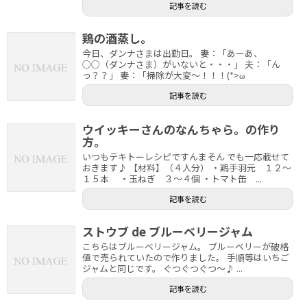
記事を読む
鶏の酒蒸し。
今日、ダンナさまは出勤日。 妻：「あーあ、
○○（ダンナさま）がいないと・・・」 夫：「ん
っ？？」 妻：「掃除が大変～！！！(*>ω
記事を読む
ウイッキーさんのなんちゃら。の作り
方。
いつもテキトーレシピですんまそん でも一応載せて
おきます♪ 【材料】（４人分） ・鶏手羽元 １２～
１５本 ・玉ねぎ ３～４個 ・トマト缶 ...
記事を読む
ストウブ de ブルーベリージャム
こちらはブルーベリージャム。 ブルーベリーが破格
値で売られていたので作りました。 手順等はいちご
ジャムと同じです。 ぐつぐつぐつ～♪ ...
記事を読む