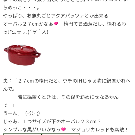
らめっこ・・・。
やっぱり、お魚丸ごとアクアパッツァとか出来る
オーバル２７cmかなぁ
楕円てお洒落だし、憧れるわ
っ!*:.｡☆..｡.(´∀｀人)
夫：「２７cmの楕円だと、ウチのIHじゃぁ隣に鍋置かれへ
んで。
隣に鍋置くときは、その鍋を斜めにせなあかん
で。」
うーん。（-公- ;）
じゃあ、１つサイズが下のオーバル２３cm？
シンプルな黒がいいかなっ
マジョリカレッドも素敵！