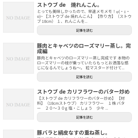
ストウブ de 焼れんこん。
とっても美味しかったので、早速メモメモ！φ(・ｪ・
o)~ 【ストウブ de 焼れんこん】 【作り方】（ストウ
ブ 18cm） １、れんこんを...
記事を読む
豚肉とキャベツのローズマリー蒸し。完
成編
豚肉とキャベツのローズマリー蒸し完成です 本物の
ローズマリーの枝が乗っていたらもっとお洒落な感
じになるんでしょうね～。 粒マスタード付けて...
記事を読む
ストウブ de カリフラワーのバター炒め
【ストウブ de カリフラワーのバター炒め】 【材
料】（18cmストウブ） カリフラワー １株 バタ
ー ２０～３０g 塩・こしょう 少々 ...
記事を読む
豚バラと絹皮なすの重ね蒸し。