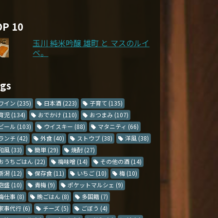
OP 10
玉川 純米吟醸 雄町 と マスのルイ
ベ。
ags
ワイン
(235)
日本酒
(223)
子育て
(135)
育児
(134)
おでかけ
(110)
おつまみ
(107)
ビール
(103)
ウイスキー
(88)
マタニティ
(66)
ランチ
(42)
外食
(40)
ストウブ
(38)
洋風
(38)
和風
(33)
簡単
(29)
焼酎
(27)
おうちごはん
(22)
梅味噌
(14)
その他の酒
(14)
新潟
(12)
保存食
(11)
いちご
(10)
梅
(10)
泡盛
(10)
青梅
(9)
ポケットマルシェ
(9)
梅仕事
(8)
晩ごはん
(8)
多国籍
(7)
家事代行
(6)
チーズ
(5)
ごぼう
(4)