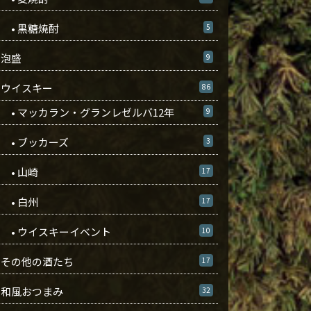
• 黒糖焼酎
5
泡盛
9
ウイスキー
86
• マッカラン・グランレゼルバ12年
9
• ブッカーズ
3
• 山崎
17
• 白州
17
• ウイスキーイベント
10
その他の酒たち
17
和風おつまみ
32