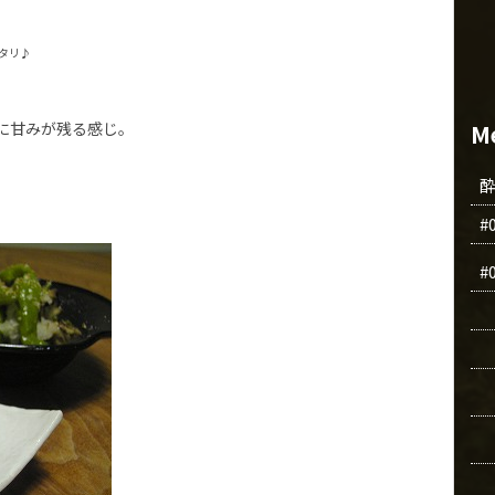
タリ♪
、
に甘みが残る感じ。
M
#
#