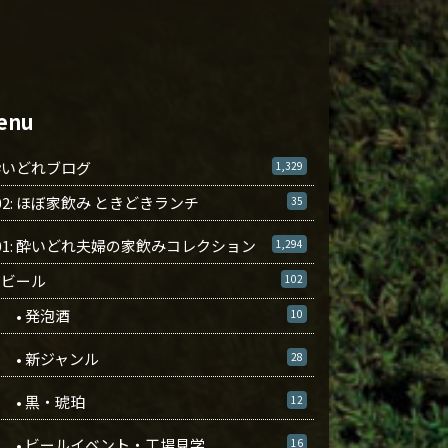
enu
酔いどれブログ
1,329
02: ほぼ家飲み ときどきランチ
35
01: 酔いどれ夫婦の家飲みコレクション
1,294
ビール
102
• 発泡酒
10
• 新ジャンル
28
• 黒・琥珀
12
• ビールイベント・工場見学
16