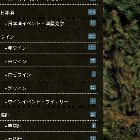
日本酒
216
• 日本酒イベント・酒蔵見学
15
ワイン
230
• 赤ワイン
110
• 白ワイン
75
• ロゼワイン
2
• 泡ワイン
12
• ワインイベント・ワイナリー
30
焼酎
27
• 芋焼酎
9
• 麦焼酎
12