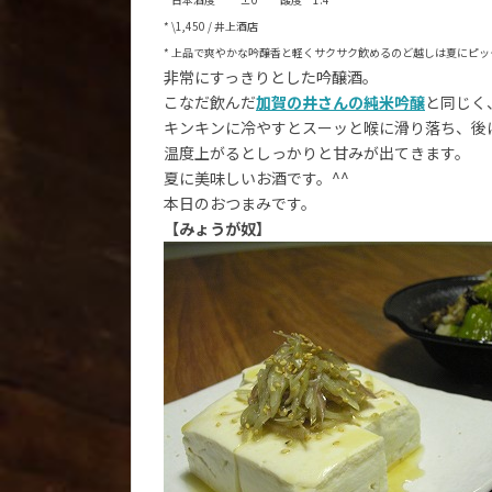
* \1,450 / 井上酒店
* 上品で爽やかな吟醸香と軽くサクサク飲めるのど越しは夏にピッ
非常にすっきりとした吟醸酒。
こなだ飲んだ
加賀の井さんの純米吟醸
と同じく
キンキンに冷やすとスーッと喉に滑り落ち、後
温度上がるとしっかりと甘みが出てきます。
夏に美味しいお酒です。^^
本日のおつまみです。
【みょうが奴】