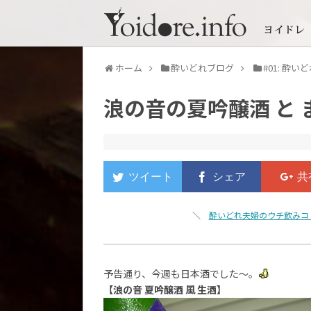
ホーム
酔いどれブログ
#01: 酔
浪の音の夏吟醸酒 と
＼
酔いどれ夫婦のウチ飲みコ
予告通り、今週も日本酒でした～。
【浪の音 夏吟醸酒 風 生酒】