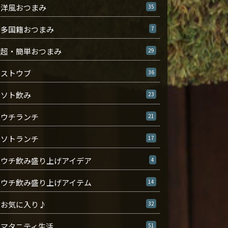
洋風おつまみ
35
多国籍おつまみ
7
超・簡単おつまみ
29
ストウブ
36
ソト飲み
23
ウチランチ
21
ソトランチ
17
ウチ飲み盛り上げアイデア
4
ウチ飲み盛り上げアイテム
14
お気に入り♪
32
マタニティ生活
51