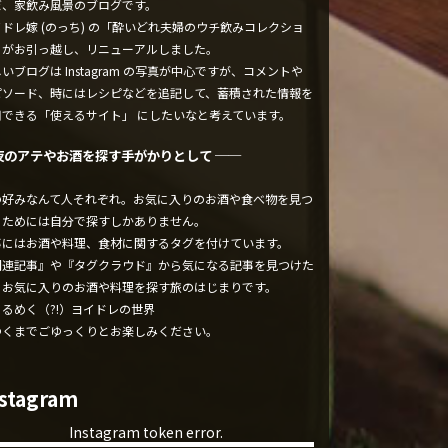
ぼ、家飲み風景のブログです。
ドレ嫁 (のっち) の「酔いどれ夫婦のウチ飲みコレクショ
」がお引っ越し、リニューアルしました。
いブログは Instagram の写真が中心ですが、コメントや
ピソード、時にはレシピなどを追記して、蓄積された情報を
用できる「使えるサイト」 にしたいなと考えています。
夜のアテやお酒を探す手がかりとして ──
の好みなんて人それぞれ。お気に入りのお酒や食べ物を見つ
るためには自分で探すしかありません。
事にはお酒や料理、食材に関するタグを付けています。
関連記事』や『タグクラウド』から気になる記事を見つけた
、お気に入りのお酒や料理を探す旅のはじまりです。
くるめく（?!）ヨイドレの世界
ゆくまでごゆっくりとお楽しみください。
nstagram
Instagram token error.