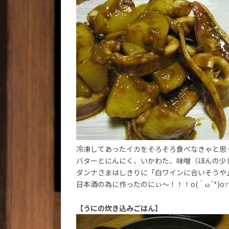
冷凍してあったイカをそろそろ食べなきゃと思
バターとにんにく、いかわた、味噌（ほんの少
ダンナさまはしきりに「白ワインに合いそうや
日本酒の為に作ったのにぃ～！！！o(｀ω´*)o
ﾌ
【うにの炊き込みごはん】