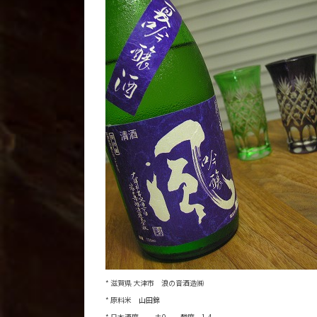
* 滋賀県 大津市 浪の音酒造㈱
* 原料米 山田錦
* 日本酒度 ±0 酸度 1.4