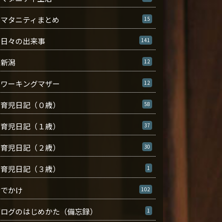
マタニティまとめ
15
日々の出来事
141
新潟
12
ワーキングマザー
12
育児日記（０歳）
58
育児日記（１歳）
37
育児日記（２歳）
30
育児日記（３歳）
1
おでかけ
102
ブログのはじめかた（備忘録）
1