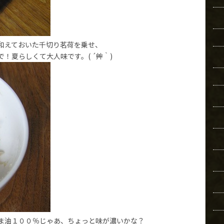
和えておいた千切り茗荷を乗せ、
！夏らしくて大人味です。( ´艸｀)
ま油１００％じゃあ、ちょっと味が濃いかな？