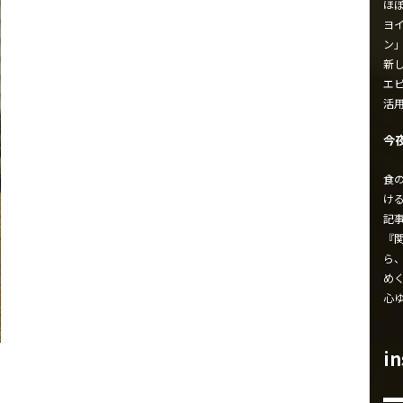
ほ
ヨイ
ン
新し
エ
活
今
食
け
記
『
ら
め
心
i