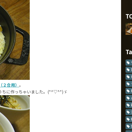
T
T
（２合用）
。
に作っちゃいました。(*^▽^*)ゞ