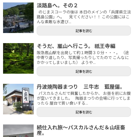
淡路島へ。その２
のじまスコーラの後は 本日のメインの「兵庫県立淡
路島公園」へ。 見てください！！ この公園にはこ
んな素敵な水遊び...
記事を読む
そうだ、嵐山へ行こう。 祇王寺編
阪急嵐山駅を出発して約１時間３０分・・・。 （途
中寄り道したり、写真撮ったりしてたので こんなに
かかってしまいました） ようや...
記事を読む
丹波焼陶器まつり 三牛志 藍屋偏。
パスカルさんだで興奮したからか、 お昼を前にお腹
が空いてきました。 陶器まつりの会場に行ってしま
ったら 屋台で買い食いする...
記事を読む
続仕入れ旅～パスカルさんだ＆山垣畜
産。