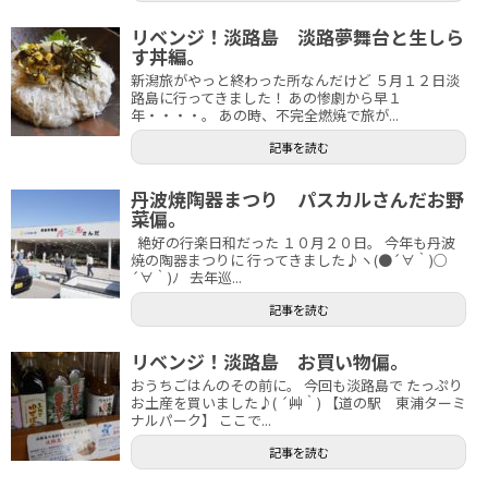
リベンジ！淡路島 淡路夢舞台と生しら
す丼編。
新潟旅がやっと終わった所なんだけど ５月１２日淡
路島に行ってきました！ あの惨劇から早１
年・・・・。 あの時、不完全燃焼で旅が...
記事を読む
丹波焼陶器まつり パスカルさんだお野
菜偏。
絶好の行楽日和だった １０月２０日。 今年も丹波
焼の陶器まつりに 行ってきました♪ヽ(●´∀｀)○
´∀｀)ﾉ 去年巡...
記事を読む
リベンジ！淡路島 お買い物偏。
おうちごはんのその前に。 今回も淡路島で たっぷり
お土産を買いました♪( ´艸｀) 【道の駅 東浦ターミ
ナルパーク】 ここで...
記事を読む