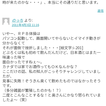
時が来たのかな・・・」、本当にその通りだと思います。
返信
のっち
より:
2011年4月3日 11:16
いやー、ＲＰＢ体操は
パソコン起動して、画面開いてやらないとイマイチ動きが
分からなくて
それが面倒で挫折しました・・・[絵文字:i-201]
どぶろくは私も初めて飲んだんだけど、日本酒とはまた一
味違った味で
面白かったですねぇ～。
カナダでは家でお酒作ってもＯＫなんかな？
ここだけの話、私の知人がこっそりチャレンジしていまし
たが、
見事に失敗！ぞうきん臭くて飲めたものではなかったそう
です。
（多分雑菌が繁殖したのかも！？）
二度とこんなことするな！と奥さんにかなり怒られていま
したよ～（笑）