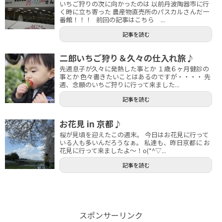
いちご狩りの次に向かったのは 以前丹波陶器市に行
く時に立ち寄った 農産物直売所のパスカルさんだ一
番館！！！ 前回の記事はこちら ...
記事を読む
二郎いちご狩り＆久々の仕入れ旅♪
先週息子が久々に発熱した事とか １歳６ヶ月健診の
事とか 色々書きたいことはあるのですが・・・・ 先
週、念願のいちご狩りに行って来ました...
記事を読む
お花見 in 京都♪
桜が見頃を迎えたこの週末。 今日はお花見に行って
いる人も多いんだろうなぁ。 私達も、昨日京都に お
花見に行って来ましたよ～！o(*^▽...
記事を読む
スポンサーリンク