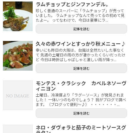
ラムチョップとジンファンデル。
珍しく普通のスーパーに「ラムチョップ」が売って
いました。 ラムチョップなんて売ってるの初めて見
たよー。 ってなわけで、今日は豪華にラ...
記事を読む
久々の赤ワインとすっかり秋メニュー♪
幸いにも昨日の大阪は、台風は全然たいした事なく
て 先週の土曜日の雨の方が凄かったくらいだったけ
ど 今日は時折ばしゃばしゃと激しい雨が降っ...
記事を読む
モンテス・クラシック カベルネソーヴ
ィニヨン
土曜日、冷凍庫より「ラグーソース」が発見されま
した！ 一体いつのものでしょう？ 我がブログで調べ
ます。（ブログって便利～♪） ・・・・・・・...
記事を読む
ネロ・ダヴォラと茄子のミートソースグ
ラタン。